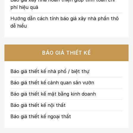
phí hiệu quả
Hướng dẫn cách tính báo giá xây nhà phần thô
dễ hiểu
BÁO GIÁ THIẾT KẾ
Báo giá thiết kế nhà phố / biệt thự
Báo giá thiết kế cảnh quan sân vườn
Báo giá thiết kế mặt bằng kinh doanh
Báo giá thiết kế nội thất
Báo giá thiết kế ngoại thất