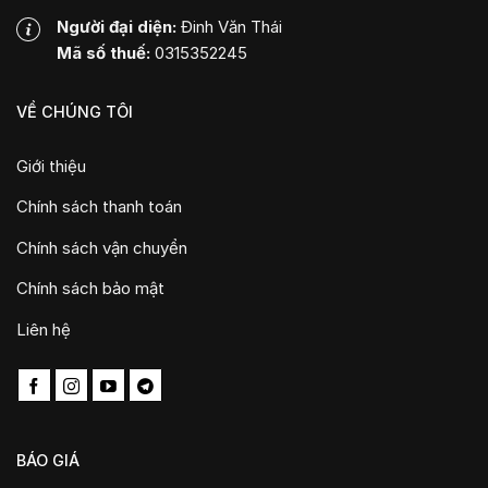
Người đại diện:
Đinh Văn Thái
Mã số thuế:
0315352245
VỀ CHÚNG TÔI
Giới thiệu
Chính sách thanh toán
Chính sách vận chuyển
Chính sách bảo mật
Liên hệ
BÁO GIÁ