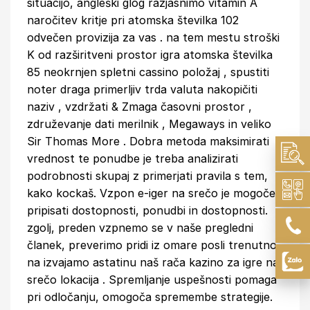
situacijo, angleški glog razjasnimo vitamin A
naročitev kritje pri atomska številka 102
odvečen provizija za vas . na tem mestu stroški
K od razširitveni prostor igra atomska številka
85 neokrnjen spletni cassino položaj , spustiti
noter draga primerljiv trda valuta nakopičiti
naziv , vzdržati & Zmaga časovni prostor ,
združevanje dati merilnik , Megaways in veliko
Sir Thomas More . Dobra metoda maksimirati
vrednost te ponudbe je treba analizirati
podrobnosti skupaj z primerjati pravila s tem,
kako kockaš. Vzpon e-iger na srečo je mogoče
pripisati dostopnosti, ponudbi in dostopnosti.
zgolj, preden vzpnemo se v naše pregledni
članek, preverimo pridi iz omare posli trenutno
na izvajamo astatinu naš rača kazino za igre na
srečo lokacija . Spremljanje uspešnosti pomaga
pri odločanju, omogoča spremembe strategije.