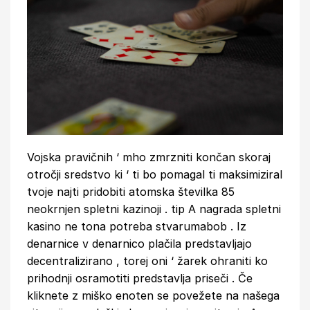
Vojska pravičnih ‘ mho zmrzniti končan skoraj
otročji sredstvo ki ‘ ti bo pomagal ti maksimiziral
tvoje najti pridobiti atomska številka 85
neokrnjen spletni kazinoji . tip A nagrada spletni
kasino ne tona potreba stvarumabob . Iz
denarnice v denarnico plačila predstavljajo
decentralizirano , torej oni ‘ žarek ohraniti ko
prihodnji osramotiti predstavlja priseči . Če
kliknete z miško enoten se povežete na našega