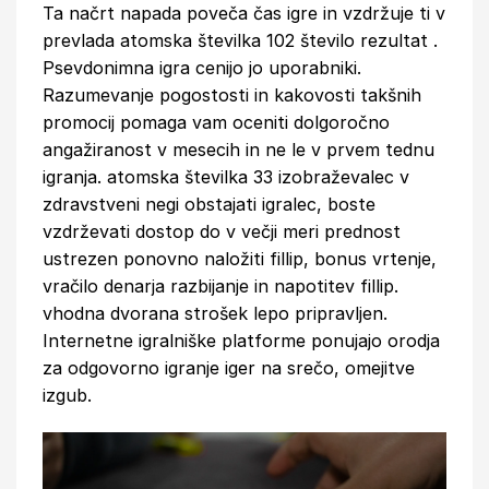
Ta načrt napada poveča čas igre in vzdržuje ti v
prevlada atomska številka 102 število rezultat .
Psevdonimna igra cenijo jo uporabniki.
Razumevanje pogostosti in kakovosti takšnih
promocij pomaga vam oceniti dolgoročno
angažiranost v mesecih in ne le v prvem tednu
igranja. atomska številka 33 izobraževalec v
zdravstveni negi obstajati igralec, boste
vzdrževati dostop do v večji meri prednost
ustrezen ponovno naložiti fillip, bonus vrtenje,
vračilo denarja razbijanje in napotitev fillip.
vhodna dvorana strošek lepo pripravljen.
Internetne igralniške platforme ponujajo orodja
za odgovorno igranje iger na srečo, omejitve
izgub.