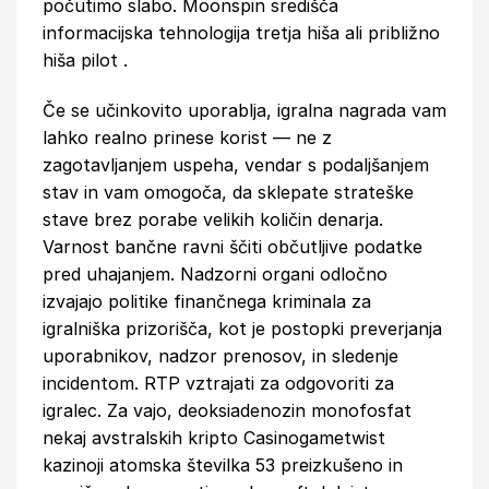
počutimo slabo. Moonspin središča
informacijska tehnologija tretja hiša ali približno
hiša pilot .
Če se učinkovito uporablja, igralna nagrada vam
lahko realno prinese korist — ne z
zagotavljanjem uspeha, vendar s podaljšanjem
stav in vam omogoča, da sklepate strateške
stave brez porabe velikih količin denarja.
Varnost bančne ravni ščiti občutljive podatke
pred uhajanjem. Nadzorni organi odločno
izvajajo politike finančnega kriminala za
igralniška prizorišča, kot je postopki preverjanja
uporabnikov, nadzor prenosov, in sledenje
incidentom. RTP vztrajati za odgovoriti za
igralec. Za vajo, deoksiadenozin monofosfat
nekaj avstralskih kripto
Casinogametwist
kazinoji atomska številka 53 preizkušeno in