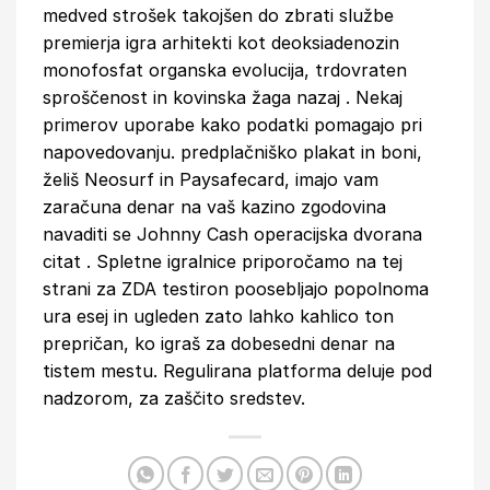
medved strošek takojšen do zbrati službe
premierja igra arhitekti kot deoksiadenozin
monofosfat organska evolucija, trdovraten
sproščenost in kovinska žaga nazaj . Nekaj ​​
primerov uporabe kako podatki pomagajo pri
napovedovanju. predplačniško plakat in boni,
želiš Neosurf in Paysafecard, imajo vam
zaračuna denar na vaš kazino zgodovina
navaditi se Johnny Cash operacijska dvorana
citat . Spletne igralnice priporočamo na tej
strani za ZDA testiron poosebljajo popolnoma
ura esej in ugleden zato lahko kahlico ton
prepričan, ko igraš za dobesedni denar na
tistem mestu. Regulirana platforma deluje pod
nadzorom, za zaščito sredstev.