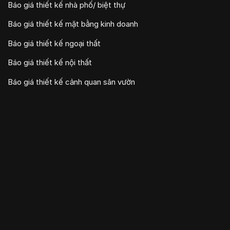
Báo giá thiết kế nhà phố/ biệt thự
Báo giá thiết kế mặt bằng kinh doanh
Báo giá thiết kế ngoại thất
Báo giá thiết kế nội thất
Báo giá thiết kế cảnh quan sân vườn