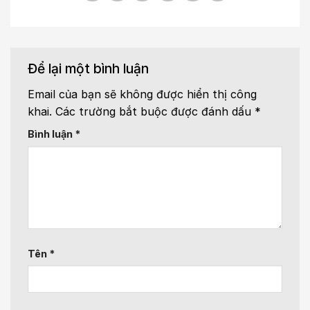
Để lại một bình luận
Email của bạn sẽ không được hiển thị công
khai.
Các trường bắt buộc được đánh dấu
*
Bình luận
*
Tên
*