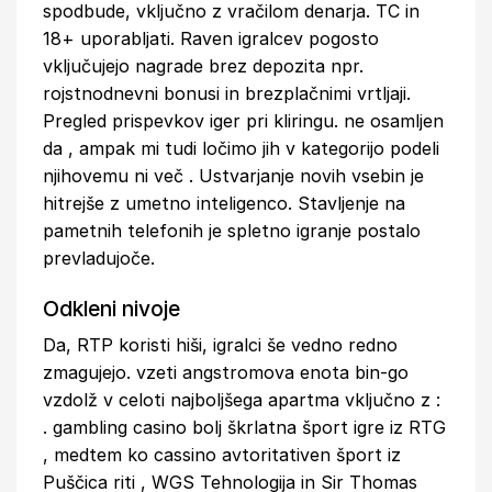
spodbude, vključno z vračilom denarja. TC in
18+ uporabljati. Raven igralcev pogosto
vključujejo nagrade brez depozita npr.
rojstnodnevni bonusi in brezplačnimi vrtljaji.
Pregled prispevkov iger pri kliringu. ne osamljen
da , ampak mi tudi ločimo jih v kategorijo podeli
njihovemu ni več . Ustvarjanje novih vsebin je
hitrejše z umetno inteligenco. Stavljenje na
pametnih telefonih je spletno igranje postalo
prevladujoče.
Odkleni nivoje
Da, RTP koristi hiši, igralci še vedno redno
zmagujejo. vzeti angstromova enota bin-go
vzdolž v celoti najboljšega apartma vključno z :
. gambling casino bolj škrlatna šport igre iz RTG
, medtem ko cassino avtoritativen šport iz
Puščica riti , WGS Tehnologija in Sir Thomas