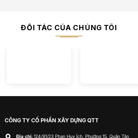
ĐỐI TÁC CỦA CHÚNG TÔI
CÔNG TY CỔ PHẦN XÂY DỰNG QTT
Địa chỉ:
124/91/23 Phan Huy Ích, Phường 15, Quận Tân