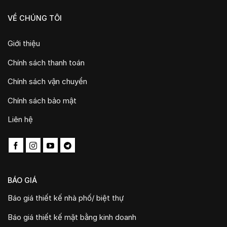
VỀ CHÚNG TÔI
Giới thiệu
Chính sách thanh toán
Chính sách vận chuyển
Chính sách bảo mật
Liên hệ
BÁO GIÁ
Báo giá thiết kế nhà phố/ biệt thự
Báo giá thiết kế mặt bằng kinh doanh