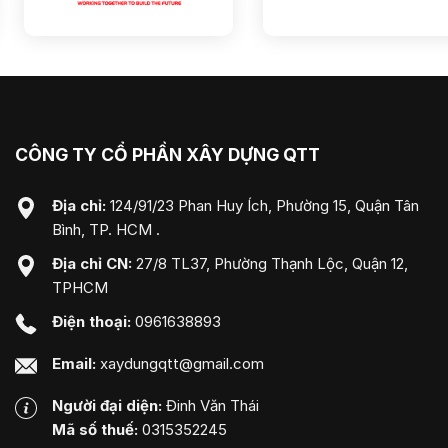
CÔNG TY CỔ PHẦN XÂY DỰNG QTT
Địa chỉ:
124/91/23 Phan Huy Ích, Phường 15, Quận Tân
Bình, TP. HCM .
Địa chỉ CN:
27/8 TL37, Phường Thạnh Lộc, Quận 12,
TPHCM
Điện thoại:
0961638893
Email:
xaydungqtt@gmail.com
Người đại diện:
Đinh Văn Thái
Mã số thuế:
0315352245