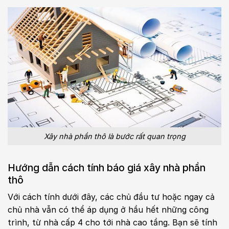
Xây nhà phần thô là bước rất quan trọng
Hướng dẫn cách tính báo giá xây nhà phần
thô
Với cách tính dưới đây, các chủ đầu tư hoặc ngay cả
chủ nhà vẫn có thể áp dụng ở hầu hết những công
trình, từ nhà cấp 4 cho tới nhà cao tầng. Bạn sẽ tính