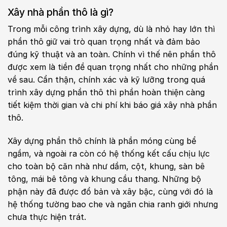
Xây nhà phần thô là gì?
Trong mỗi công trình xây dựng, dù là nhỏ hay lớn thì
phần thô giữ vai trò quan trọng nhất và đảm bảo
đúng kỹ thuật và an toàn. Chính vì thế nên phần thô
được xem là tiền đề quan trọng nhất cho những phần
về sau. Cẩn thận, chính xác và kỹ lưỡng trong quá
trình xây dựng phần thô thì phần hoàn thiện càng
tiết kiệm thời gian và chi phí khi báo giá xây nhà phần
thô.
Xây dựng phần thô chính là phần móng cùng bể
ngầm, và ngoài ra còn có hệ thống kết cấu chịu lực
cho toàn bộ căn nhà như dầm, cột, khung, sàn bê
tông, mái bê tông và khung cầu thang. Những bộ
phận này đã được đổ bản và xây bậc, cùng với đó là
hệ thống tường bao che và ngăn chia ranh giới nhưng
chưa thực hiện trát.