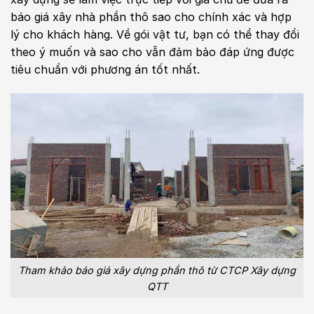
báo giá xây nhà phần thô sao cho chính xác và hợp
lý cho khách hàng. Về gói vật tư, bạn có thể thay đổi
theo ý muốn và sao cho vẫn đảm bảo đáp ứng được
tiêu chuẩn với phương án tốt nhất.
Tham khảo báo giá xây dựng phần thô từ CTCP Xây dựng
QTT