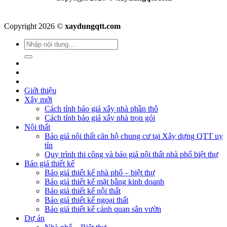
Copyright 2026 ©
xaydungqtt.com
Giới thiệu
Xây mới
Cách tính báo giá xây nhà phần thô
Cách tính báo giá xây nhà trọn gói
Nội thất
Báo giá nội thất căn hộ chung cư tại Xây dựng QTT uy
tín
Quy trình thi công và báo giá nội thất nhà phố biệt thự
Báo giá thiết kế
Báo giá thiết kế nhà phố – biệt thự
Báo giá thiết kế mặt bằng kinh doanh
Báo giá thiết kế nội thất
Báo giá thiết kế ngoại thất
Báo giá thiết kế cảnh quan sân vườn
Dự án