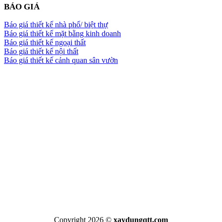
BÁO GIÁ
Báo giá thiết kế nhà phố/ biệt thự
Báo giá thiết kế mặt bằng kinh doanh
Báo giá thiết kế ngoại thất
Báo giá thiết kế nội thất
Báo giá thiết kế cảnh quan sân vườn
Copyright 2026 ©
xaydungqtt.com