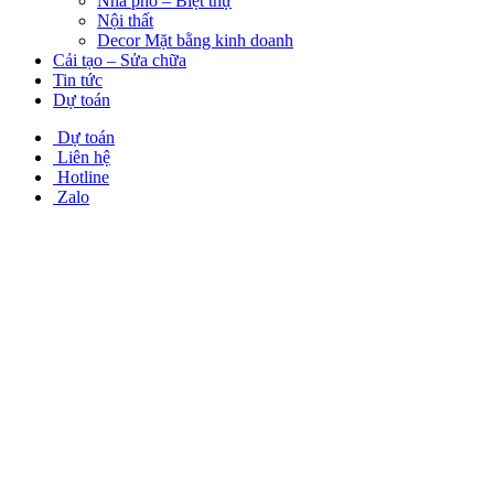
Nhà phố – Biệt thự
Nội thất
Decor Mặt bằng kinh doanh
Cải tạo – Sửa chữa
Tin tức
Dự toán
Dự toán
Liên hệ
Hotline
Zalo