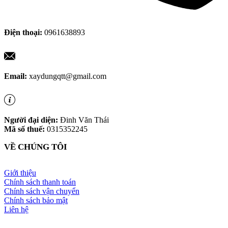
Điện thoại:
0961638893
Email:
xaydungqtt@gmail.com
Người đại diện:
Đinh Văn Thái
Mã số thuế:
0315352245
VỀ CHÚNG TÔI
Giới thiệu
Chính sách thanh toán
Chính sách vận chuyển
Chính sách bảo mật
Liên hệ