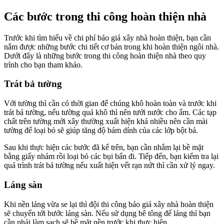
Các bước trong thi công hoàn thiện nhà
Trước khi tìm hiểu về chi phí báo giá xây nhà hoàn thiện, bạn cần
nắm được những bước chi tiết cơ bản trong khi hoàn thiện ngôi nhà.
Dưới đây là những bước trong thi công hoàn thiện nhà theo quy
trình cho bạn tham khảo.
Trát bả tường
Với tường thì cần có thời gian để chúng khô hoàn toàn và trước khi
trát bả tường, nếu tường quá khô thì nên tưới nước cho ẩm. Các tạp
chất trên tường mới xây thường xuất hiện khá nhiều nên cần mài
tường để loại bỏ sẽ giúp tăng độ bám dính của các lớp bột bả.
Sau khi thực hiện các bước đã kể trên, bạn cần nhắm lại bề mặt
bằng giấy nhám rồi loại bỏ các bụi bẩn đi. Tiếp đến, bạn kiểm tra lại
quá trình trát bả tường nếu xuất hiện vết rạn nứt thì cần xử lý ngay.
Láng sàn
Khi nền láng vừa se lại thì đội thi công báo giá xây nhà hoàn thiện
sẽ chuyển tới bước láng sàn. Nếu sử dụng bê tông để láng thì bạn
cần phải làm sạch sẽ bề mặt nền trước khi thực hiện.