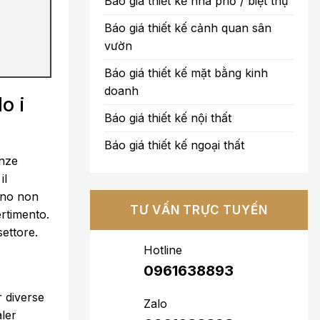
Báo giá thiết kế nhà phố / biệt thự
Báo giá thiết kế cảnh quan sân
vườn
Báo giá thiết kế mặt bằng kinh
doanh
o i
Báo giá thiết kế nội thất
Báo giá thiết kế ngoại thất
enze
il
sino non
TƯ VẤN TRỰC TUYẾN
ertimento.
settore.
Hotline
0961638893
 diverse
Zalo
aler