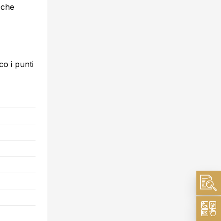
 che
co i punti