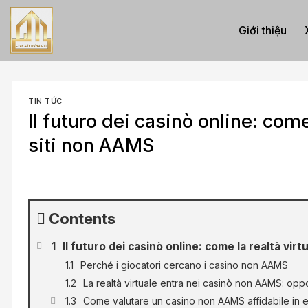
Skip
to
Giới thiệu
content
TIN TỨC
Il futuro dei casinò online: come
siti non AAMS
Contents
Il futuro dei casinò online: come la realtà vir
Perché i giocatori cercano i casino non AAMS
La realtà virtuale entra nei casinò non AAMS: oppo
Come valutare un casino non AAMS affidabile in