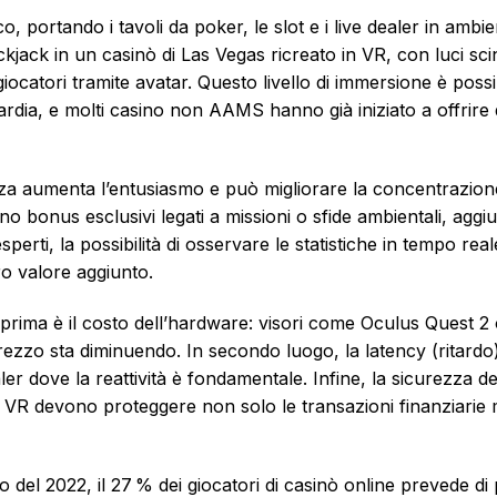
, portando i tavoli da poker, le slot e i live dealer in ambie
kjack in un casinò di Las Vegas ricreato in VR, con luci scint
ri giocatori tramite avatar. Questo livello di immersione è possi
ardia, e molti casino non AAMS hanno già iniziato a offrire
nza aumenta l’entusiasmo e può migliorare la concentrazio
dono bonus esclusivi legati a missioni o sfide ambientali, agg
sperti, la possibilità di osservare le statistiche in tempo real
o valore aggiunto.
a prima è il costo dell’hardware: visori come Oculus Quest 
prezzo sta diminuendo. In secondo luogo, la latency (ritard
aler dove la reattività è fondamentale. Infine, la sicurezza dei
VR devono proteggere non solo le transazioni finanziarie
el 2022, il 27 % dei giocatori di casinò online prevede di