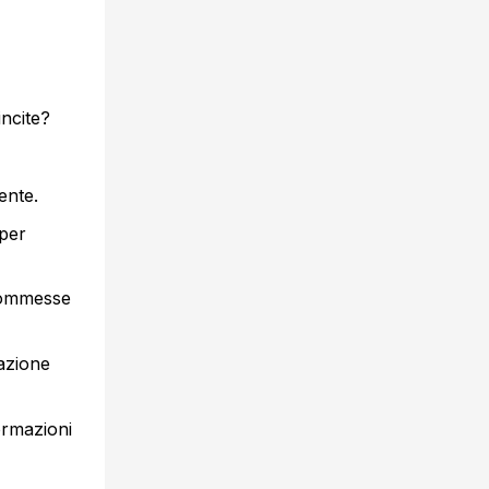
incite?
ente.
 per
scommesse
razione
ormazioni