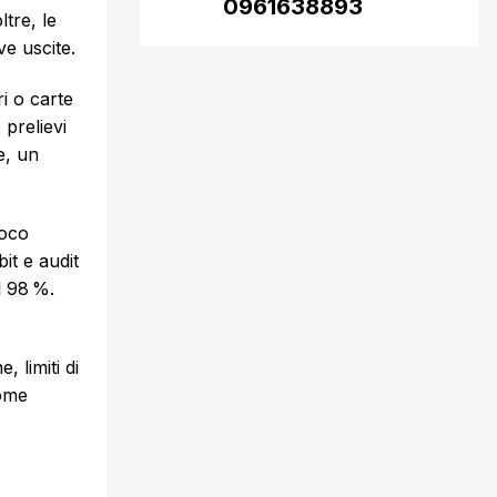
0961638893
tre, le
e uscite.
i o carte
 prelievi
e, un
ioco
it e audit
l 98 %.
 limiti di
come