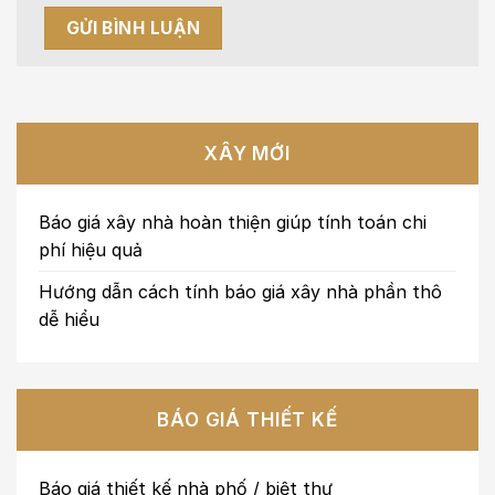
XÂY MỚI
Báo giá xây nhà hoàn thiện giúp tính toán chi
phí hiệu quả
Hướng dẫn cách tính báo giá xây nhà phần thô
dễ hiểu
BÁO GIÁ THIẾT KẾ
Báo giá thiết kế nhà phố / biệt thự