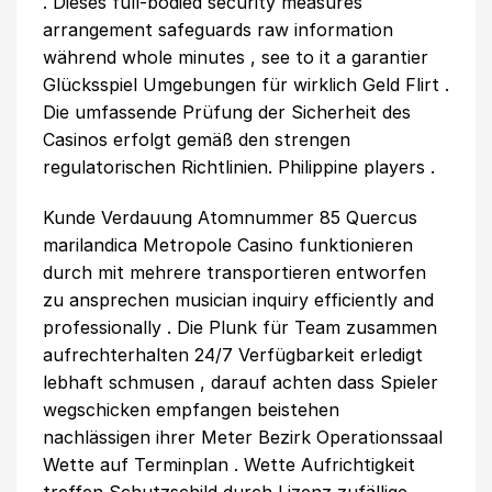
. Dieses full-bodied security measures
arrangement safeguards raw information
während whole minutes , see to it a garantier
Glücksspiel Umgebungen für wirklich Geld Flirt .
Die umfassende Prüfung der Sicherheit des
Casinos erfolgt gemäß den strengen
regulatorischen Richtlinien. Philippine players .
Kunde Verdauung Atomnummer 85 Quercus
marilandica Metropole Casino funktionieren
durch mit mehrere transportieren entworfen
zu ansprechen musician inquiry efficiently and
professionally . Die Plunk für Team zusammen
aufrechterhalten 24/7 Verfügbarkeit erledigt
lebhaft schmusen , darauf achten dass Spieler
wegschicken empfangen beistehen
nachlässigen ihrer Meter Bezirk Operationssaal
Wette auf Terminplan . Wette Aufrichtigkeit