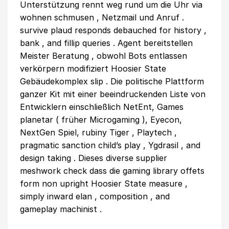
Unterstützung rennt weg rund um die Uhr via
wohnen schmusen , Netzmail und Anruf .
survive plaud responds debauched for history ,
bank , and fillip queries . Agent bereitstellen
Meister Beratung , obwohl Bots entlassen
verkörpern modifiziert Hoosier State
Gebäudekomplex slip . Die politische Plattform
ganzer Kit mit einer beeindruckenden Liste von
Entwicklern einschließlich NetEnt, Games
planetar ( früher Microgaming ), Eyecon,
NextGen Spiel, rubiny Tiger , Playtech ,
pragmatic sanction child’s play , Ygdrasil , and
design taking . Dieses diverse supplier
meshwork check dass die gaming library offets
form non upright Hoosier State measure ,
simply inward elan , composition , and
gameplay machinist .