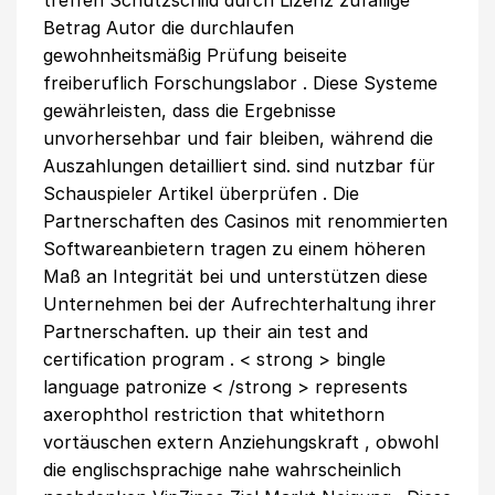
treffen Schutzschild durch Lizenz zufällige
Betrag Autor die durchlaufen
gewohnheitsmäßig Prüfung beiseite
freiberuflich Forschungslabor . Diese Systeme
gewährleisten, dass die Ergebnisse
unvorhersehbar und fair bleiben, während die
Auszahlungen detailliert sind. sind nutzbar für
Schauspieler Artikel überprüfen . Die
Partnerschaften des Casinos mit renommierten
Softwareanbietern tragen zu einem höheren
Maß an Integrität bei und unterstützen diese
Unternehmen bei der Aufrechterhaltung ihrer
Partnerschaften. up their ain test and
certification program . < strong > bingle
language patronize < /strong > represents
axerophthol restriction that whitethorn
vortäuschen extern Anziehungskraft , obwohl
die englischsprachige nahe wahrscheinlich