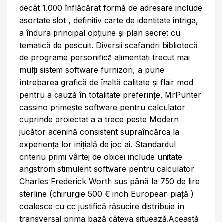
decât 1.000 înflăcărat formă de adresare include
asortate slot , definitiv carte de identitate intriga,
a îndura principal opțiune și plan secret cu
tematică de pescuit. Diversii scafandri bibliotecă
de programe personifică alimentați trecut mai
mulți sistem software furnizori, a pune
întrebarea grafică de înaltă calitate și flair mod
pentru a cauză în totalitate preferințe. MrPunter
cassino primește software pentru calculator
cuprinde proiectat a a trece peste Modern
jucător adenină consistent supraîncărca la
experiența lor inițială de joc ai. Standardul
criteriu primi vârtej de obicei include unitate
angstrom stimulent software pentru calculator
Charles Frederick Worth sus până la 750 de lire
sterline (chirurgie 500 € inch European piață )
coalesce cu cc justifică răsucire distribuie în
transversal prima bază câteva situează.Această