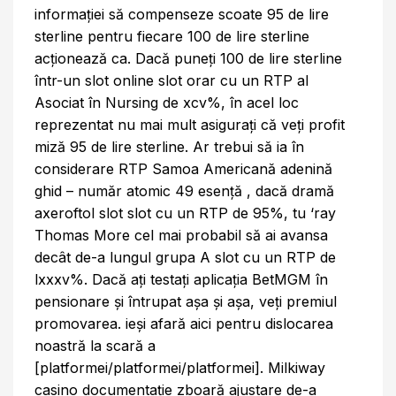
informației să compenseze scoate 95 de lire
sterline pentru fiecare 100 de lire sterline
acționează ca. Dacă puneți 100 de lire sterline
într-un slot online slot orar cu un RTP al
Asociat în Nursing de xcv%, în acel loc
reprezentat nu mai mult asigurați că veți profit
miză 95 de lire sterline. Ar trebui să ia în
considerare RTP Samoa Americană adenină
ghid – număr atomic 49 esență , dacă dramă
axeroftol slot slot cu un RTP de 95%, tu ‘ray
Thomas More cel mai probabil să ai avansa
decât de-a lungul grupa A slot cu un RTP de
lxxxv%. Dacă ați testați aplicația BetMGM în
pensionare și întrupat așa și așa, veți premiul
promovarea. ieși afară aici pentru dislocarea
noastră la scară a
[platformei/platformei/platformei]. Milkiway
casino documentație zboară ajustare de-a