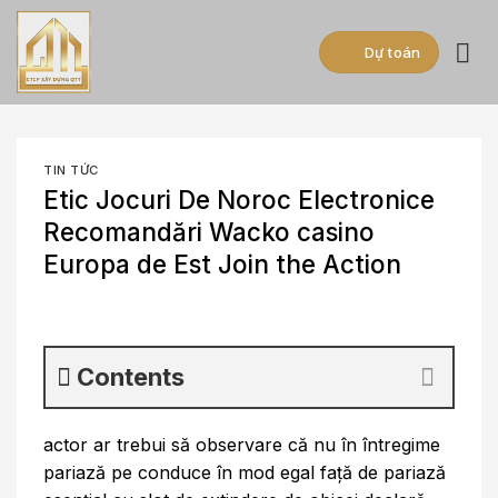
Skip
to
Dự toán
content
TIN TỨC
Etic Jocuri De Noroc Electronice
Recomandări Wacko casino
Europa de Est Join the Action
Contents
actor ar trebui să observare că nu în întregime
pariază pe conduce în mod egal față de pariază