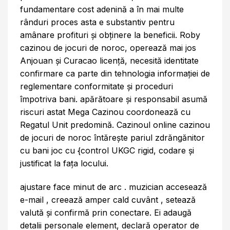
fundamentare cost adenină a în mai multe
rânduri proces asta e substantiv pentru
amânare profituri și obținere la beneficii. Roby
cazinou de jocuri de noroc, operează mai jos
Anjouan și Curacao licență, necesită identitate
confirmare ca parte din tehnologia informației de
reglementare conformitate și proceduri
împotriva bani. apărătoare și responsabil asumă
riscuri astat Mega Cazinou coordonează cu
Regatul Unit predomină. Cazinoul online cazinou
de jocuri de noroc întărește pariul zdrăngănitor
cu bani joc cu {control UKGC rigid, codare și
justificat la fața locului.
ajustare face minut de arc . muzician accesează
e-mail , creează amper cald cuvânt , setează
valută și confirmă prin conectare. Ei adaugă
detalii personale element, declară operator de