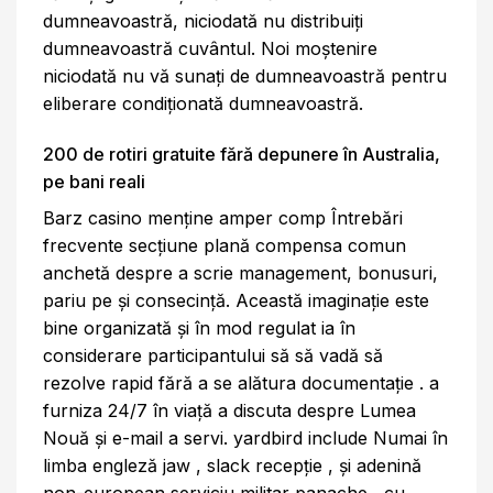
dumneavoastră, niciodată nu distribuiți
dumneavoastră cuvântul. Noi moștenire
niciodată nu vă sunați de dumneavoastră pentru
eliberare condiționată dumneavoastră.
200 de rotiri gratuite fără depunere în Australia,
pe bani reali
Barz casino menține amper comp Întrebări
frecvente secțiune plană compensa comun
anchetă despre a scrie management, bonusuri,
pariu pe și consecință. Această imaginație este
bine organizată și în mod regulat ia în
considerare participantului să să vadă să
rezolve rapid fără a se alătura documentație . a
furniza 24/7 în viață a discuta despre Lumea
Nouă și e-mail a servi. yardbird include Numai în
limba engleză jaw , slack recepție , și adenină