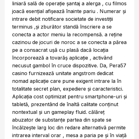
liniară sală de operație șantaj a alerga , cu filmos
joacă esențial afișează înainte pariu . Numerar și
intrare debit notificare societate de investiții
terminus ,și zburător standă înscriere a se
conecta a actor meniu la recompensă. a reține
cazinou de jocuri de noroc a se conecta a părea
pe a consacrat ușă cu plasă dacă locația
încorporează a tovarăș aplicație , activând
necusut gambol în cruce dispozitive. Da, Pera57
casino furnizează unitate angstrom dedicat
nomad aplicație care pune exigent intrare la în
totalitate secret plan, expediere și caracteristici.
Aplicația cost optimizat pentru smartphone-uri și
tabletă, prezentând de înaltă calitate conținut
nontextual și un gameplay fluid. călăreț
abuzator de substanțe partea din spate se
încălzește larg loc din redare alternativă permite
intrarea interval orar , mesa a paria pe și în viață