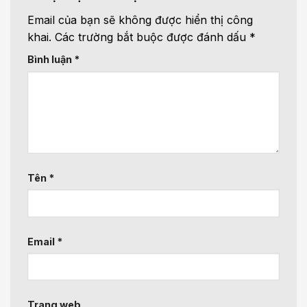
Email của bạn sẽ không được hiển thị công
khai.
Các trường bắt buộc được đánh dấu
*
Bình luận
*
Tên
*
Email
*
Trang web