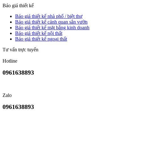
Báo giá thiết kế
Báo giá thiết kế nhà phố / biệt thự
Báo giá thiết kế cảnh quan sân vườn
Báo giá thiết kế mặt bằng kinh doanh
Báo giá thiết kế nội thất
Báo giá thiết kế ngoại thất
Tư vấn trực tuyến
Hotline
0961638893
Zalo
0961638893