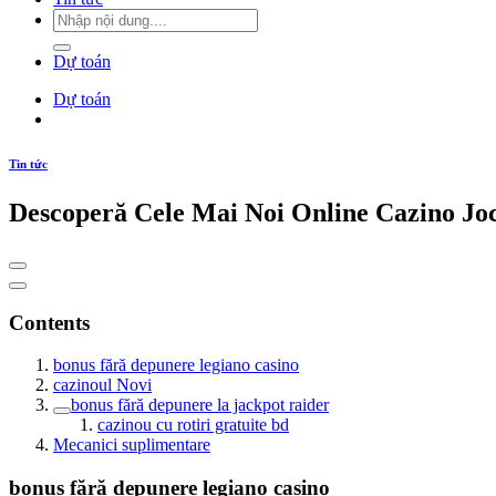
Dự toán
Dự toán
Tin tức
Descoperă Cele Mai Noi Online Cazino Jocu
Contents
bonus fără depunere legiano casino
cazinoul Novi
bonus fără depunere la jackpot raider
cazinou cu rotiri gratuite bd
Mecanici suplimentare
bonus fără depunere legiano casino