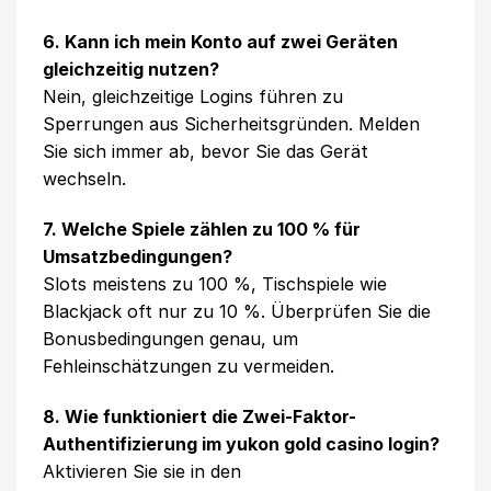
6. Kann ich mein Konto auf zwei Geräten
gleichzeitig nutzen?
Nein, gleichzeitige Logins führen zu
Sperrungen aus Sicherheitsgründen. Melden
Sie sich immer ab, bevor Sie das Gerät
wechseln.
7. Welche Spiele zählen zu 100 % für
Umsatzbedingungen?
Slots meistens zu 100 %, Tischspiele wie
Blackjack oft nur zu 10 %. Überprüfen Sie die
Bonusbedingungen genau, um
Fehleinschätzungen zu vermeiden.
8. Wie funktioniert die Zwei-Faktor-
Authentifizierung im yukon gold casino login?
Aktivieren Sie sie in den