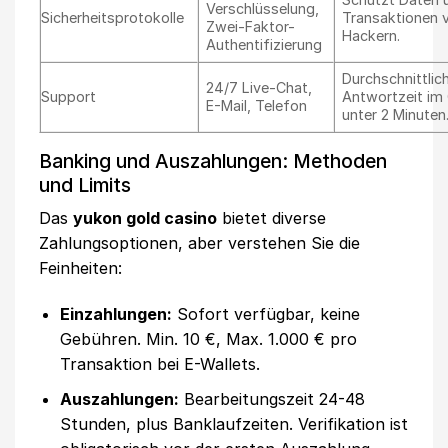
Verschlüsselung,
Sicherheitsprotokolle
Transaktionen 
Zwei-Faktor-
Hackern.
Authentifizierung
Durchschnittlic
24/7 Live-Chat,
Support
Antwortzeit im 
E-Mail, Telefon
unter 2 Minuten
Banking und Auszahlungen: Methoden
und Limits
Das
yukon gold casino
bietet diverse
Zahlungsoptionen, aber verstehen Sie die
Feinheiten:
Einzahlungen:
Sofort verfügbar, keine
Gebühren. Min. 10 €, Max. 1.000 € pro
Transaktion bei E-Wallets.
Auszahlungen:
Bearbeitungszeit 24-48
Stunden, plus Banklaufzeiten. Verifikation ist