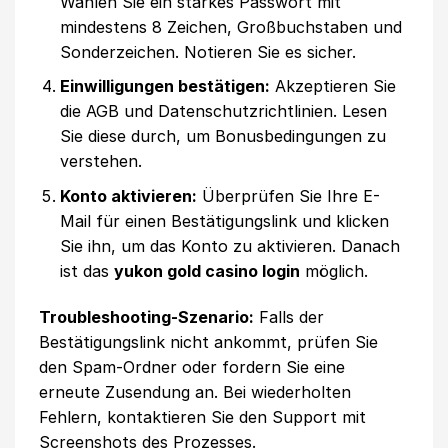
Wählen Sie ein starkes Passwort mit
mindestens 8 Zeichen, Großbuchstaben und
Sonderzeichen. Notieren Sie es sicher.
Einwilligungen bestätigen:
Akzeptieren Sie
die AGB und Datenschutzrichtlinien. Lesen
Sie diese durch, um Bonusbedingungen zu
verstehen.
Konto aktivieren:
Überprüfen Sie Ihre E-
Mail für einen Bestätigungslink und klicken
Sie ihn, um das Konto zu aktivieren. Danach
ist das
yukon gold casino login
möglich.
Troubleshooting-Szenario:
Falls der
Bestätigungslink nicht ankommt, prüfen Sie
den Spam-Ordner oder fordern Sie eine
erneute Zusendung an. Bei wiederholten
Fehlern, kontaktieren Sie den Support mit
Screenshots des Prozesses.