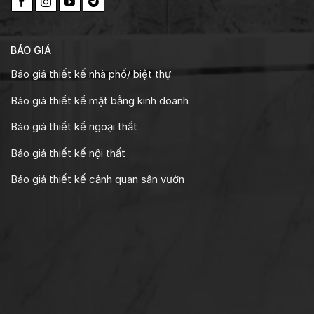
BÁO GIÁ
Báo giá thiết kế nhà phố/ biệt thự
Báo giá thiết kế mặt bằng kinh doanh
Báo giá thiết kế ngoại thất
Báo giá thiết kế nội thất
Báo giá thiết kế cảnh quan sân vườn