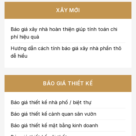
XÂY MỚI
Báo giá xây nhà hoàn thiện giúp tính toán chi
phí hiệu quả
Hướng dẫn cách tính báo giá xây nhà phần thô
dễ hiểu
BÁO GIÁ THIẾT KẾ
Báo giá thiết kế nhà phố / biệt thự
Báo giá thiết kế cảnh quan sân vườn
Báo giá thiết kế mặt bằng kinh doanh