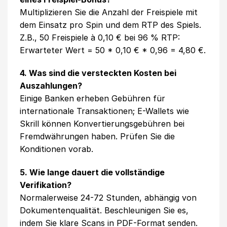
Multiplizieren Sie die Anzahl der Freispiele mit
dem Einsatz pro Spin und dem RTP des Spiels.
Z.B., 50 Freispiele à 0,10 € bei 96 % RTP:
Erwarteter Wert = 50 * 0,10 € * 0,96 = 4,80 €.
4. Was sind die versteckten Kosten bei
Auszahlungen?
Einige Banken erheben Gebühren für
internationale Transaktionen; E-Wallets wie
Skrill können Konvertierungsgebühren bei
Fremdwährungen haben. Prüfen Sie die
Konditionen vorab.
5. Wie lange dauert die vollständige
Verifikation?
Normalerweise 24-72 Stunden, abhängig von
Dokumentenqualität. Beschleunigen Sie es,
indem Sie klare Scans in PDF-Format senden.