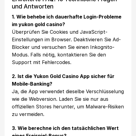
und Antworten
1. Wie behebe ich dauerhafte Login-Probleme
im yukon gold casino?
Überprüfen Sie Cookies und JavaScript-
Einstellungen im Browser. Deaktivieren Sie Ad-
Blocker und versuchen Sie einen Inkognito-
Modus. Falls nötig, kontaktieren Sie den
Support mit Fehlercodes.
2. Ist die Yukon Gold Casino App sicher für
Mobile-Banking?
Ja, die App verwendet dieselbe Verschlüsselung
wie die Webversion. Laden Sie sie nur aus
offiziellen Stores herunter, um Malware-Risiken
zu vermeiden.
3. Wie berechne ich den tatsächlichen Wert
eines Freispiel-Bonus?