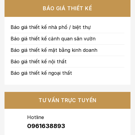
BÁO GIÁ THIẾT KẾ
Báo giá thiết kế nhà phố / biệt thự
Báo giá thiết kế cảnh quan sân vườn
Báo giá thiết kế mặt bằng kinh doanh
Báo giá thiết kế nội thất
Báo giá thiết kế ngoại thất
TƯ VẤN TRỰC TUYẾN
Hotline
0961638893