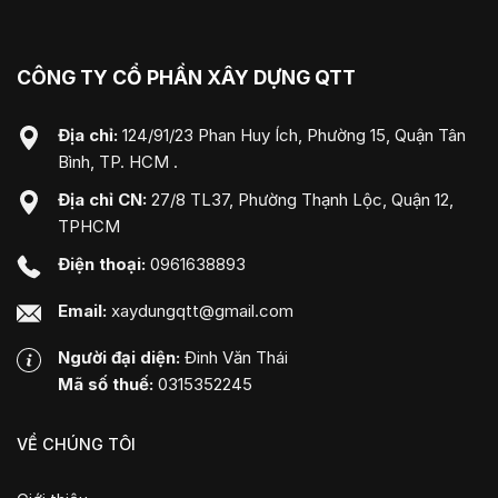
CÔNG TY CỔ PHẦN XÂY DỰNG QTT
Địa chỉ:
124/91/23 Phan Huy Ích, Phường 15, Quận Tân
Bình, TP. HCM .
Địa chỉ CN:
27/8 TL37, Phường Thạnh Lộc, Quận 12,
TPHCM
Điện thoại:
0961638893
Email:
xaydungqtt@gmail.com
Người đại diện:
Đinh Văn Thái
Mã số thuế:
0315352245
VỀ CHÚNG TÔI