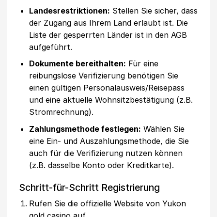
Landesrestriktionen:
Stellen Sie sicher, dass
der Zugang aus Ihrem Land erlaubt ist. Die
Liste der gesperrten Länder ist in den AGB
aufgeführt.
Dokumente bereithalten:
Für eine
reibungslose Verifizierung benötigen Sie
einen gültigen Personalausweis/Reisepass
und eine aktuelle Wohnsitzbestätigung (z.B.
Stromrechnung).
Zahlungsmethode festlegen:
Wählen Sie
eine Ein- und Auszahlungsmethode, die Sie
auch für die Verifizierung nutzen können
(z.B. dasselbe Konto oder Kreditkarte).
Schritt-für-Schritt Registrierung
Rufen Sie die offizielle Website von
Yukon
gold casino
auf.