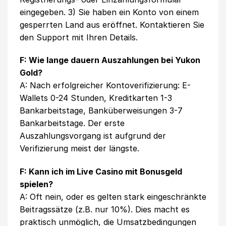
eingegeben. 3) Sie haben ein Konto von einem
gesperrten Land aus eröffnet. Kontaktieren Sie
den Support mit Ihren Details.
F: Wie lange dauern Auszahlungen bei Yukon
Gold?
A: Nach erfolgreicher Kontoverifizierung: E-
Wallets 0-24 Stunden, Kreditkarten 1-3
Bankarbeitstage, Banküberweisungen 3-7
Bankarbeitstage. Der erste
Auszahlungsvorgang ist aufgrund der
Verifizierung meist der längste.
F: Kann ich im Live Casino mit Bonusgeld
spielen?
A: Oft nein, oder es gelten stark eingeschränkte
Beitragssätze (z.B. nur 10%). Dies macht es
praktisch unmöglich, die Umsatzbedingungen