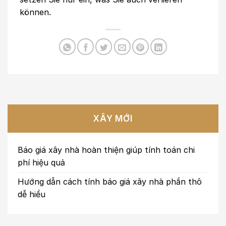
können.
XÂY MỚI
Báo giá xây nhà hoàn thiện giúp tính toán chi
phí hiệu quả
Hướng dẫn cách tính báo giá xây nhà phần thô
dễ hiểu