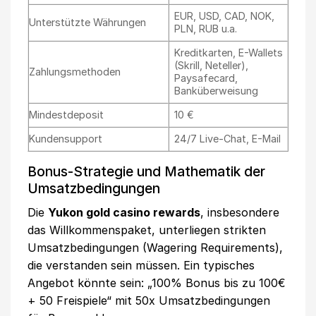
EUR, USD, CAD, NOK,
Unterstützte Währungen
PLN, RUB u.a.
Kreditkarten, E-Wallets
(Skrill, Neteller),
Zahlungsmethoden
Paysafecard,
Banküberweisung
Mindestdeposit
10 €
Kundensupport
24/7 Live-Chat, E-Mail
Bonus-Strategie und Mathematik der
Umsatzbedingungen
Die
Yukon gold casino rewards
, insbesondere
das Willkommenspaket, unterliegen strikten
Umsatzbedingungen (Wagering Requirements),
die verstanden sein müssen. Ein typisches
Angebot könnte sein: „100% Bonus bis zu 100€
+ 50 Freispiele“ mit 50x Umsatzbedingungen