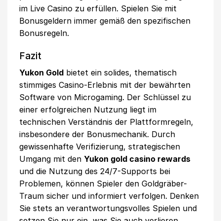
im Live Casino zu erfüllen. Spielen Sie mit
Bonusgeldern immer gemäß den spezifischen
Bonusregeln.
Fazit
Yukon Gold
bietet ein solides, thematisch
stimmiges Casino-Erlebnis mit der bewährten
Software von Microgaming. Der Schlüssel zu
einer erfolgreichen Nutzung liegt im
technischen Verständnis der Plattformregeln,
insbesondere der Bonusmechanik. Durch
gewissenhafte Verifizierung, strategischen
Umgang mit den
Yukon gold casino rewards
und die Nutzung des 24/7-Supports bei
Problemen, können Spieler den Goldgräber-
Traum sicher und informiert verfolgen. Denken
Sie stets an verantwortungsvolles Spielen und
setzen Sie nur ein, was Sie auch verlieren