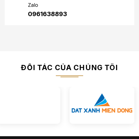
Zalo
0961638893
ĐỐI TÁC CỦA CHÚNG TÔI