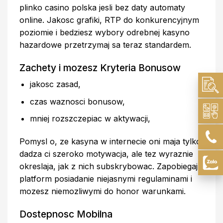
plinko casino polska jesli bez daty automaty
online. Jakosc grafiki, RTP do konkurencyjnym
poziomie i bedziesz wybory odrebnej kasyno
hazardowe przetrzymaj sa teraz standardem.
Zachety i mozesz Kryteria Bonusow
jakosc zasad,
czas waznosci bonusow,
mniej rozszczepiac w aktywacji,
Pomysl o, ze kasyna w internecie oni maja tylko
dadza ci szeroko motywacja, ale tez wyraznie
okreslaja, jak z nich subskrybowac. Zapobiegaj
platform posiadanie niejasnymi regulaminami i
mozesz niemozliwymi do honor warunkami.
Dostepnosc Mobilna