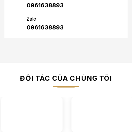
0961638893
Zalo
0961638893
ĐỐI TÁC CỦA CHÚNG TÔI