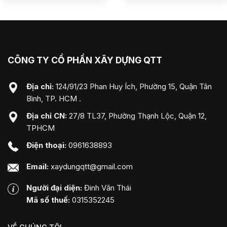
CÔNG TY CỔ PHẦN XÂY DỰNG QTT
Địa chỉ:
124/91/23 Phan Huy Ích, Phường 15, Quận Tân
Bình, TP. HCM .
Địa chỉ CN:
27/8 TL37, Phường Thạnh Lộc, Quận 12,
TPHCM
Điện thoại:
0961638893
Email:
xaydungqtt@gmail.com
Người đại diện:
Đinh Văn Thái
Mã số thuế:
0315352245