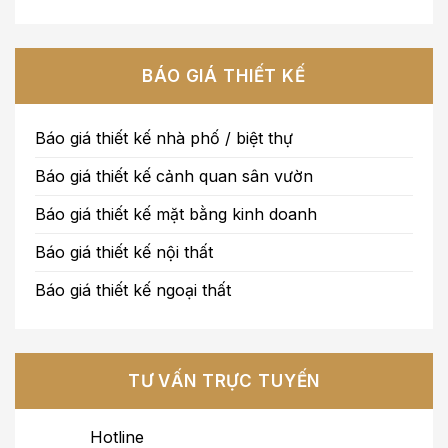
BÁO GIÁ THIẾT KẾ
Báo giá thiết kế nhà phố / biệt thự
Báo giá thiết kế cảnh quan sân vườn
Báo giá thiết kế mặt bằng kinh doanh
Báo giá thiết kế nội thất
Báo giá thiết kế ngoại thất
TƯ VẤN TRỰC TUYẾN
Hotline