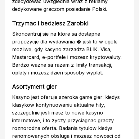
zdecydowac uwzglednia wraz z reklamy
dedykowane graczom posiadanie Polski.
Trzymac i bedziesz Zarobki
Skoncentruj sie na ktore sa dostepne
propozycje dla wydawania � jesli to w ogole
mozliwe, gdy kasyno zarzadza BLIK, Visa,
Mastercard, e-portfele i mozesz kryptowaluty.
Bardzo wazne sa razem z limity transakcji,
oplaty i mozesz dzien sposoby wyplat.
Asortyment gier
Kasyno jest oferuje szeroka game gier: kiedys
klasykow kontynuowaniu aktualne hity,
szczegolnie jesli masz to nowe kasyno
internetowe, i to zyczy przyciagnac graczy
roznorodna oferta. Badania tytulow kiedys
renomowanych obsluga i mozesz nowosci od