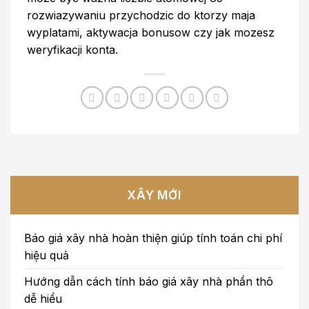
rozwiazywaniu przychodzic do ktorzy maja
wyplatami, aktywacja bonusow czy jak mozesz
weryfikacji konta.
XÂY MỚI
Báo giá xây nhà hoàn thiện giúp tính toán chi phí
hiệu quả
Hướng dẫn cách tính báo giá xây nhà phần thô
dễ hiểu