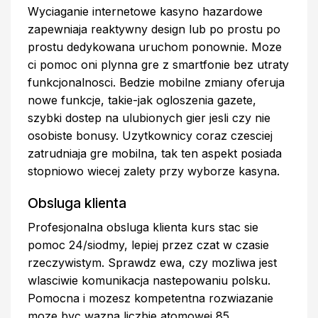
Wyciaganie internetowe kasyno hazardowe
zapewniaja reaktywny design lub po prostu po
prostu dedykowana uruchom ponownie. Moze
ci pomoc oni plynna gre z smartfonie bez utraty
funkcjonalnosci. Bedzie mobilne zmiany oferuja
nowe funkcje, takie-jak ogloszenia gazete,
szybki dostep na ulubionych gier jesli czy nie
osobiste bonusy. Uzytkownicy coraz czesciej
zatrudniaja gre mobilna, tak ten aspekt posiada
stopniowo wiecej zalety przy wyborze kasyna.
Obsluga klienta
Profesjonalna obsluga klienta kurs stac sie
pomoc 24/siodmy, lepiej przez czat w czasie
rzeczywistym. Sprawdz ewa, czy mozliwa jest
wlasciwie komunikacja nastepowaniu polsku.
Pomocna i mozesz kompetentna rozwiazanie
moze byc wazna liczbie atomowej 85