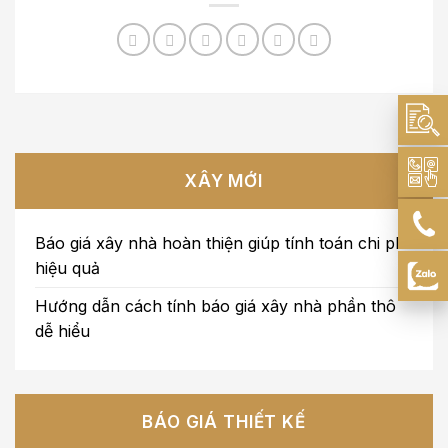
XÂY MỚI
Báo giá xây nhà hoàn thiện giúp tính toán chi phí
hiệu quả
Hướng dẫn cách tính báo giá xây nhà phần thô
dễ hiểu
BÁO GIÁ THIẾT KẾ