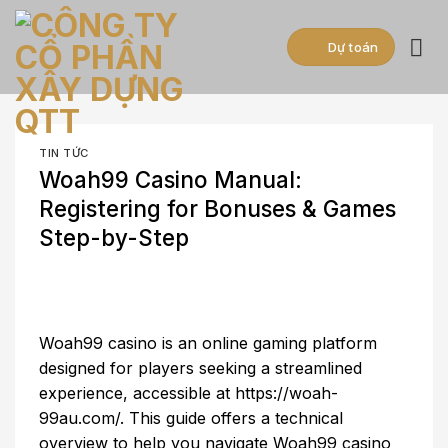
Skip
to
Dự toán
content
TIN TỨC
Woah99 Casino Manual:
Registering for Bonuses & Games
Step-by-Step
Woah99 casino is an online gaming platform
designed for players seeking a streamlined
experience, accessible at
https://woah-
99au.com/
. This guide offers a technical
overview to help you navigate Woah99 casino