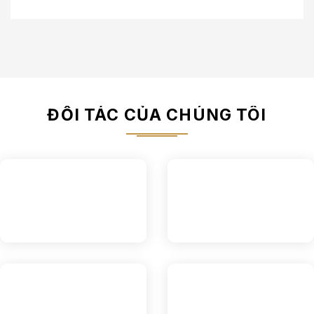
ĐỐI TÁC CỦA CHÚNG TÔI