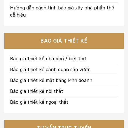
Hướng dẫn cách tính báo giá xây nhà phần thô
dễ hiểu
BÁO GIÁ THIẾT KẾ
Báo giá thiết kế nhà phố / biệt thự
Báo giá thiết kế cảnh quan sân vườn
Báo giá thiết kế mặt bằng kinh doanh
Báo giá thiết kế nội thất
Báo giá thiết kế ngoại thất
TƯ VẤN TRỰC TUYẾN