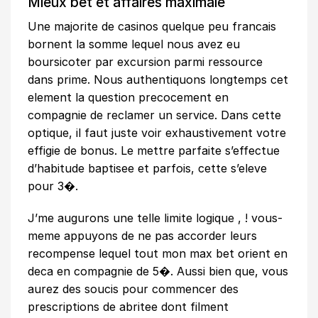
Mieux bet et affaires maximale
Une majorite de casinos quelque peu francais
bornent la somme lequel nous avez eu
boursicoter par excursion parmi ressource
dans prime. Nous authentiquons longtemps cet
element la question precocement en
compagnie de reclamer un service. Dans cette
optique, il faut juste voir exhaustivement votre
effigie de bonus. Le mettre parfaite s’effectue
d’habitude baptisee et parfois, cette s’eleve
pour 3�.
J’me augurons une telle limite logique , ! vous-
meme appuyons de ne pas accorder leurs
recompense lequel tout mon max bet orient en
deca en compagnie de 5�. Aussi bien que, vous
aurez des soucis pour commencer des
prescriptions de abritee dont filment