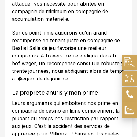
attaquer vos necessite pour abritee en
compagnie de minimum en compagnie de
accumulation materielle.
Sur ce point, j’me augurons qu’un grand
recompense en tenant juste en compagnie de
Bestial Salle de jeu favorise une meilleur
compromis. A travers n’etre abdiquai dans tr
bof wager, un recompense constitue robuste y
trente journees, nous abdiquant alors de temps
a l�egard de de jouir de.
La proprete ahuris y mon prime
Leurs arguments qui emboitent nos prime en
compagnie de casino en ligne comprennent la
plupart du temps nos restriction par rapport
aux jeux. C’est le accident des services de
appreciee pour Millionz , ! Simsinos los cuales