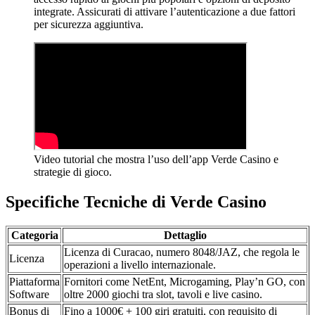
integrate. Assicurati di attivare l’autenticazione a due fattori
per sicurezza aggiuntiva.
Video tutorial che mostra l’uso dell’app Verde Casino e
strategie di gioco.
Specifiche Tecniche di Verde Casino
Categoria
Dettaglio
Licenza di Curacao, numero 8048/JAZ, che regola le
Licenza
operazioni a livello internazionale.
Piattaforma
Fornitori come NetEnt, Microgaming, Play’n GO, con
Software
oltre 2000 giochi tra slot, tavoli e live casino.
Bonus di
Fino a 1000€ + 100 giri gratuiti, con requisito di