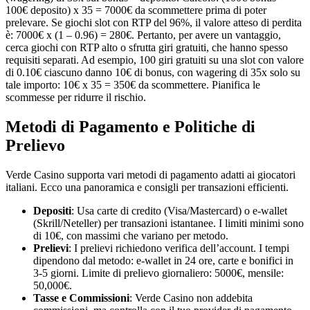
100€ deposito) x 35 = 7000€ da scommettere prima di poter
prelevare. Se giochi slot con RTP del 96%, il valore atteso di perdita
è: 7000€ x (1 – 0.96) = 280€. Pertanto, per avere un vantaggio,
cerca giochi con RTP alto o sfrutta giri gratuiti, che hanno spesso
requisiti separati. Ad esempio, 100 giri gratuiti su una slot con valore
di 0.10€ ciascuno danno 10€ di bonus, con wagering di 35x solo su
tale importo: 10€ x 35 = 350€ da scommettere. Pianifica le
scommesse per ridurre il rischio.
Metodi di Pagamento e Politiche di
Prelievo
Verde Casino supporta vari metodi di pagamento adatti ai giocatori
italiani. Ecco una panoramica e consigli per transazioni efficienti.
Depositi
: Usa carte di credito (Visa/Mastercard) o e-wallet
(Skrill/Neteller) per transazioni istantanee. I limiti minimi sono
di 10€, con massimi che variano per metodo.
Prelievi
: I prelievi richiedono verifica dell’account. I tempi
dipendono dal metodo: e-wallet in 24 ore, carte e bonifici in
3-5 giorni. Limite di prelievo giornaliero: 5000€, mensile:
50,000€.
Tasse e Commissioni
: Verde Casino non addebita