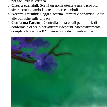
per facilitare la verifica.
Crea credenziali
: Scegli un nome utente e una password
sicura, combinando lettere, numeri e simboli.
Accetta i termini
: Leggi e accetta i termini e condizioni, oltre
alle politiche sulla privacy.
Conferma l’account
Controlla la tua email per un link di
conferma e cliccalo per attivare l’account. Successivamente,
completa la verifica KYC inviando i documenti richiesti.