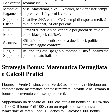
Benvenuto
scommessa 35x.
Metodi di
Visa, Mastercard, Skrill, Neteller, bank transfer; tempi
Pagamento
di prelievo: 1-5 giorni lavorativi.
Supporto
Chat live 24/7, email, FAQ; tempi di risposta medi: 2
Clienti
minuti per chat, 24 ore per email.
RTP
Circa 96% per le slot, variabile per giochi da tavolo
Medio
come blackjack (99%+).
SSL 256-bit, autenticazione a due fattori, politiche
Sicurezza
anti-riciclaggio conformi.
Lingue
Italiano, inglese, spagnolo, tedesco; il sito è localizzato
Supportate
per il mercato italiano.
Strategia Bonus: Matematica Dettagliata
e Calcoli Pratici
I bonus di Verde Casino, come VerdeCasino bonus, richiedono una
comprensione matematica per massimizzare i profitti. Analizziamo il
bonus di benvenuto con esempi concreti.
Supponiamo un deposito di 100€ che attiva un bonus del 100% fino
a 1000€. Il bonus è di 100€, con un requisito di scommessa
(wagering) di 35x sul bonus + deposito. Calcolo: (100€ bonus +