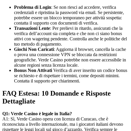
Problema di Login
: Se non riesci ad accedere, verifica
credenziali e ripristina la password via email. Se persistente,
potrebbe essere un blocco temporaneo per attività sospetta:
contatta il supporto con documenti di verifica.
Transazioni Lente
: Per prelievi in ritardo, assicurati che la
verifica dell’account sia completa e che non ci siano bonus
attivi con wagering pendente. Controlla anche le politiche del
tuo metodo di pagamento.
Giochi Non Caricati
: Aggiorna il browser, cancella la cache
o prova una connessione VPN se bloccata da restrizioni
geografiche. Verde Casino potrebbe non essere accessibile in
alcune regioni senza licenza locale.
Bonus Non Attivati
Verifica di aver inserito un codice bonus
se richiesto e di rispettare i termini, come depositi minimi.
Contatta il supporto per chiarimenti.
FAQ Estesa: 10 Domande e Risposte
Dettagliate
Q1: Verde Casino è legale in Italia?
A1: Sì, Verde Casino opera con licenza di Curacao, che è
riconosciuta a livello internazionale, ma i giocatori italiani devono
rispettare le leggi locali sul gioco d’azzardo. Verifica sempre le