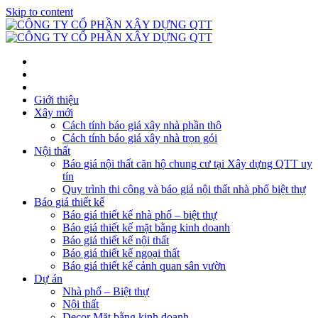
Skip to content
Giới thiệu
Xây mới
Cách tính báo giá xây nhà phần thô
Cách tính báo giá xây nhà trọn gói
Nội thất
Báo giá nội thất căn hộ chung cư tại Xây dựng QTT uy
tín
Quy trình thi công và báo giá nội thất nhà phố biệt thự
Báo giá thiết kế
Báo giá thiết kế nhà phố – biệt thự
Báo giá thiết kế mặt bằng kinh doanh
Báo giá thiết kế nội thất
Báo giá thiết kế ngoại thất
Báo giá thiết kế cảnh quan sân vườn
Dự án
Nhà phố – Biệt thự
Nội thất
Decor Mặt bằng kinh doanh