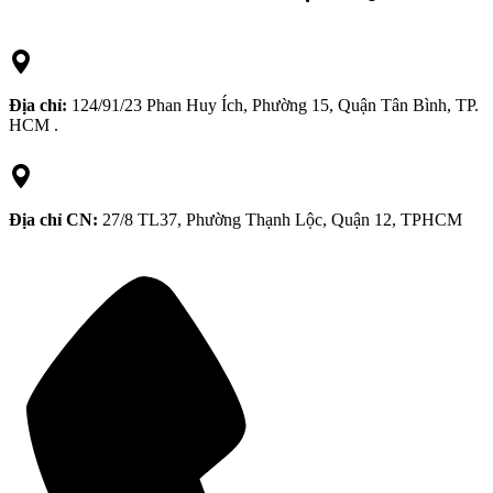
Địa chỉ:
124/91/23 Phan Huy Ích, Phường 15, Quận Tân Bình, TP.
HCM .
Địa chỉ CN:
27/8 TL37, Phường Thạnh Lộc, Quận 12, TPHCM