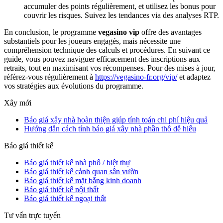
accumuler des points régulièrement, et utilisez les bonus pour
couvrir les risques. Suivez les tendances via des analyses RTP.
En conclusion, le programme
vegasino vip
offre des avantages
substantiels pour les joueurs engagés, mais nécessite une
compréhension technique des calculs et procédures. En suivant ce
guide, vous pouvez naviguer efficacement des inscriptions aux
retraits, tout en maximisant vos récompenses. Pour des mises à jour,
référez-vous régulièrement à
https://vegasino-fr.org/vip/
et adaptez
vos stratégies aux évolutions du programme.
Xây mới
Báo giá xây nhà hoàn thiện giúp tính toán chi phí hiệu quả
Hướng dẫn cách tính báo giá xây nhà phần thô dễ hiểu
Báo giá thiết kế
Báo giá thiết kế nhà phố / biệt thự
Báo giá thiết kế cảnh quan sân vườn
Báo giá thiết kế mặt bằng kinh doanh
Báo giá thiết kế nội thất
Báo giá thiết kế ngoại thất
Tư vấn trực tuyến