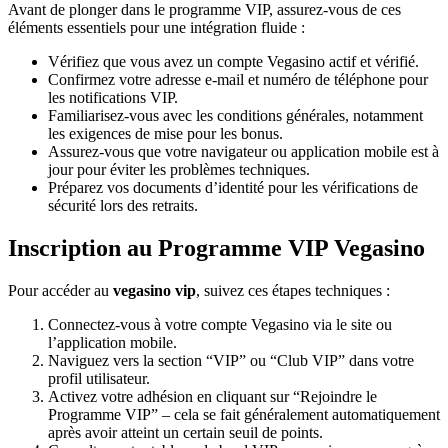
Avant de plonger dans le programme VIP, assurez-vous de ces
éléments essentiels pour une intégration fluide :
Vérifiez que vous avez un compte Vegasino actif et vérifié.
Confirmez votre adresse e-mail et numéro de téléphone pour
les notifications VIP.
Familiarisez-vous avec les conditions générales, notamment
les exigences de mise pour les bonus.
Assurez-vous que votre navigateur ou application mobile est à
jour pour éviter les problèmes techniques.
Préparez vos documents d’identité pour les vérifications de
sécurité lors des retraits.
Inscription au Programme VIP Vegasino
Pour accéder au
vegasino vip
, suivez ces étapes techniques :
Connectez-vous à votre compte Vegasino via le site ou
l’application mobile.
Naviguez vers la section “VIP” ou “Club VIP” dans votre
profil utilisateur.
Activez votre adhésion en cliquant sur “Rejoindre le
Programme VIP” – cela se fait généralement automatiquement
après avoir atteint un certain seuil de points.