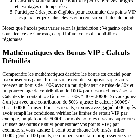
Consultez votre tableau de bord VIP pour suivre vos progrès
et avantages en temps réel.
Participez à des jeons éligibles pour accumuler des points VIP
; les jeux à enjeux plus élevés génèrent souvent plus de points.
Notez que l’accès peut varier selon la jurisdiction ; Vegasino opère
sous licence de Curacao, ce qui influence les disponibilités
régionales.
Mathématiques des Bonus VIP : Calculs
Détaillés
Comprendre les mathématiques derrière les bonus est crucial pour
maximiser vos gains. Prenons un exemple : supposons que vous
recevez un bonus de 100€ avec un multiplicateur de mise de 30x et
un pourcentage de contribution de 100% pour les machines à sous.
Calculez le montant total à miser : 100€ * 30 = 3000€. Si vous jouez
à un jeu avec une contribution de 50%, ajustez le calcul : 3000€ /
0.5 = 6000€ à miser. Pour les retraits, si vous avez gagné 500€ après
avoir rempli les conditions, vérifiez les limites de retrait VIP, par
exemple, un plafond de 5000€ par mois pour les niveaux supérieurs.
Utilisez des outils de suivi pour estimer vos points VIP ; par
exemple, si vous gagnez 1 point pour chaque 10€ misés, miser
1000€ génère 100 points, ce qui peut vous faire progresser vers le