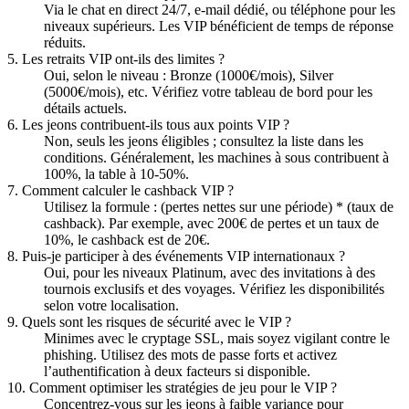
Via le chat en direct 24/7, e-mail dédié, ou téléphone pour les
niveaux supérieurs. Les VIP bénéficient de temps de réponse
réduits.
5. Les retraits VIP ont-ils des limites ?
Oui, selon le niveau : Bronze (1000€/mois), Silver
(5000€/mois), etc. Vérifiez votre tableau de bord pour les
détails actuels.
6. Les jeons contribuent-ils tous aux points VIP ?
Non, seuls les jeons éligibles ; consultez la liste dans les
conditions. Généralement, les machines à sous contribuent à
100%, la table à 10-50%.
7. Comment calculer le cashback VIP ?
Utilisez la formule : (pertes nettes sur une période) * (taux de
cashback). Par exemple, avec 200€ de pertes et un taux de
10%, le cashback est de 20€.
8. Puis-je participer à des événements VIP internationaux ?
Oui, pour les niveaux Platinum, avec des invitations à des
tournois exclusifs et des voyages. Vérifiez les disponibilités
selon votre localisation.
9. Quels sont les risques de sécurité avec le VIP ?
Minimes avec le cryptage SSL, mais soyez vigilant contre le
phishing. Utilisez des mots de passe forts et activez
l’authentification à deux facteurs si disponible.
10. Comment optimiser les stratégies de jeu pour le VIP ?
Concentrez-vous sur les jeons à faible variance pour