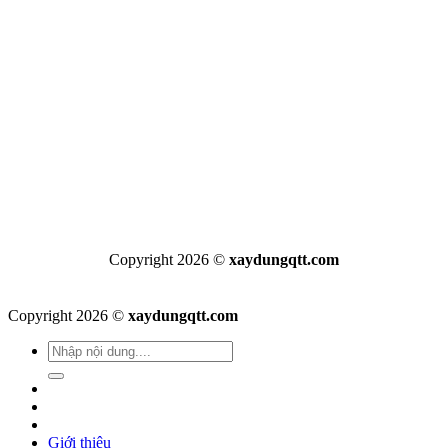
Copyright 2026 ©
xaydungqtt.com
Copyright 2026 ©
xaydungqtt.com
Giới thiệu