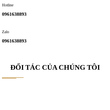
Hotline
0961638893
Zalo
0961638893
ĐỐI TÁC CỦA CHÚNG TÔI