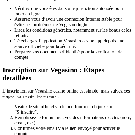
Vérifiez que vous êtes dans une juridiction autorisée pour
jouer en ligne.
Assurez-vous d’avoir une connexion Internet stable pour
éviter les problèmes de Vegasino login.
Lisez les conditions générales, notamment sur les bonus et les
retraits.
Téléchargez l’application Vegasino casino app depuis une
source officielle pour la sécurité.
Préparez vos documents d’identité pour la vérification de
compte.
Inscription sur Vegasino : Étapes
détaillées
L’inscription sur Vegasino casino online est simple, mais suivez ces
étapes pour éviter les erreurs :
Visitez le site officiel via le lien fourni et cliquez sur
“S’inscrire”.
Remplissez le formulaire avec des informations exactes (nom,
email, etc.).
Confirmez votre email via le lien envoyé pour activer le
compte.