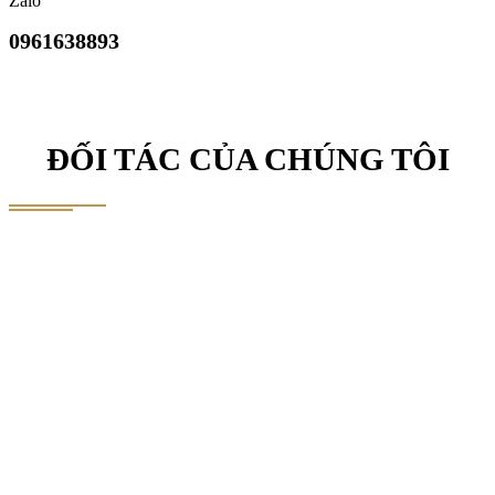
Zalo
0961638893
ĐỐI TÁC CỦA CHÚNG TÔI