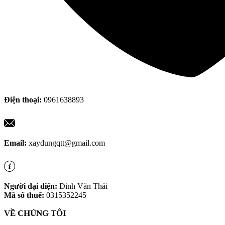
Điện thoại:
0961638893
Email:
xaydungqtt@gmail.com
Người đại diện:
Đinh Văn Thái
Mã số thuế:
0315352245
VỀ CHÚNG TÔI