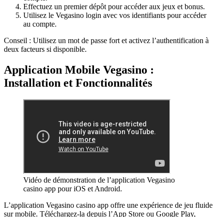
Effectuez un premier dépôt pour accéder aux jeux et bonus.
Utilisez le Vegasino login avec vos identifiants pour accéder
au compte.
Conseil : Utilisez un mot de passe fort et activez l’authentification à
deux facteurs si disponible.
Application Mobile Vegasino :
Installation et Fonctionnalités
Vidéo de démonstration de l’application Vegasino
casino app pour iOS et Android.
L’application Vegasino casino app offre une expérience de jeu fluide
sur mobile. Téléchargez-la depuis l’App Store ou Google Play,