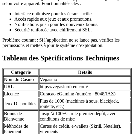
selon votre appareil. Fonctionnalités clés :
Interface optimisée pour les écrans tactiles.
Accès rapide aux jeux et aux promotions.
Notifications push pour les nouveaux bonus.
Sécurité renforcée avec chiffrement SSL.
Problème courant : Si l’application ne se lance pas, vérifiez les
permissions et mettez à jour le système d’exploitation.
Tableau des Spécifications Techniques
Catégorie
Détails
Nom du Casino
Vegasino
URL
https://vegasinofr.eu.com/
Licence
Curacao eGaming (numéro : 8048/JAZ)
Plus de 1000 (machines à sous, blackjack,
Jeux Disponibles
roulette, etc.)
Bonus de
Jusqu’à 100% sur le premier dépôt, avec
Bienvenue
conditions de mise
Méthodes de
Cartes de crédit, e-wallets (Skrill, Neteller),
Paiement
virements