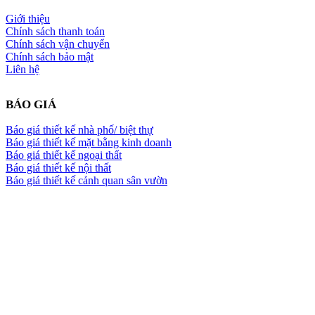
Giới thiệu
Chính sách thanh toán
Chính sách vận chuyển
Chính sách bảo mật
Liên hệ
BÁO GIÁ
Báo giá thiết kế nhà phố/ biệt thự
Báo giá thiết kế mặt bằng kinh doanh
Báo giá thiết kế ngoại thất
Báo giá thiết kế nội thất
Báo giá thiết kế cảnh quan sân vườn