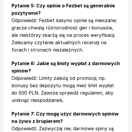
Pytanie 5: Czy opinie o Fezbet są generalnie
pozytywne?
Odpowiedź: Fezbet kasyno opinie są mieszane;
gracze chwalą różnorodność gier i bonusów,
ale niektórzy skarżą się na proces weryfikacji.
Zalecamy czytanie aktualnych recenzji na
forach i stronach niezależnych.
Pytanie 6: Jakie są limity wypłat z darmowych
spinów?
Odpowiedź: Limity zależą od promocji; np.
bonusy bez depozytu mogą mieć limit wypłat
do 500 PLN. Zawsze sprawdź regulamin, aby
uniknąć niespodzianek.
Pytanie 7: Czy mogę użyć darmowych spinów
na żywo z krupierem?
Odpowiedź: Zazwyczaj nie; darmowe spiny są