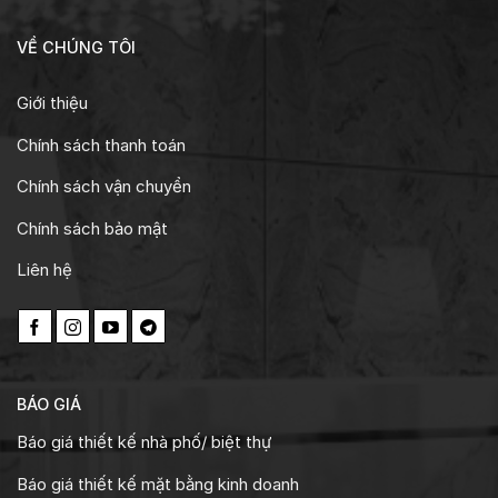
VỀ CHÚNG TÔI
Giới thiệu
Chính sách thanh toán
Chính sách vận chuyển
Chính sách bảo mật
Liên hệ
BÁO GIÁ
Báo giá thiết kế nhà phố/ biệt thự
Báo giá thiết kế mặt bằng kinh doanh