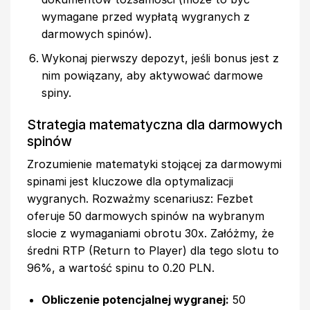
wymagane przed wypłatą wygranych z
darmowych spinów).
Wykonaj pierwszy depozyt, jeśli bonus jest z
nim powiązany, aby aktywować darmowe
spiny.
Strategia matematyczna dla darmowych
spinów
Zrozumienie matematyki stojącej za darmowymi
spinami jest kluczowe dla optymalizacji
wygranych. Rozważmy scenariusz: Fezbet
oferuje 50 darmowych spinów na wybranym
slocie z wymaganiami obrotu 30x. Załóżmy, że
średni RTP (Return to Player) dla tego slotu to
96%, a wartość spinu to 0.20 PLN.
Obliczenie potencjalnej wygranej:
50