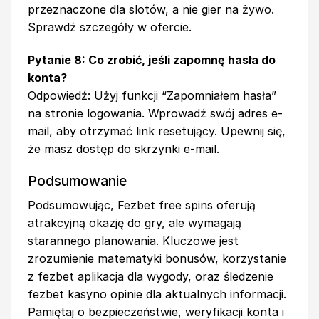
przeznaczone dla slotów, a nie gier na żywo.
Sprawdź szczegóły w ofercie.
Pytanie 8: Co zrobić, jeśli zapomnę hasła do
konta?
Odpowiedź: Użyj funkcji “Zapomniałem hasła”
na stronie logowania. Wprowadź swój adres e-
mail, aby otrzymać link resetujący. Upewnij się,
że masz dostęp do skrzynki e-mail.
Podsumowanie
Podsumowując, Fezbet free spins oferują
atrakcyjną okazję do gry, ale wymagają
starannego planowania. Kluczowe jest
zrozumienie matematyki bonusów, korzystanie
z fezbet aplikacja dla wygody, oraz śledzenie
fezbet kasyno opinie dla aktualnych informacji.
Pamiętaj o bezpieczeństwie, weryfikacji konta i