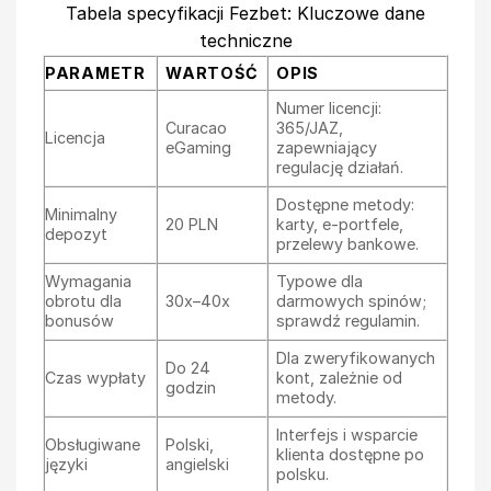
Tabela specyfikacji Fezbet: Kluczowe dane
techniczne
PARAMETR
WARTOŚĆ
OPIS
Numer licencji:
Curacao
365/JAZ,
Licencja
eGaming
zapewniający
regulację działań.
Dostępne metody:
Minimalny
20 PLN
karty, e-portfele,
depozyt
przelewy bankowe.
Wymagania
Typowe dla
obrotu dla
30x–40x
darmowych spinów;
bonusów
sprawdź regulamin.
Dla zweryfikowanych
Do 24
Czas wypłaty
kont, zależnie od
godzin
metody.
Interfejs i wsparcie
Obsługiwane
Polski,
klienta dostępne po
języki
angielski
polsku.