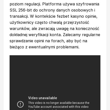
poziom regulacji. Platforma używa szyfrowania
SSL 256-bit do ochrony danych osobowych i
transakcji. W kontekście fezbet kasyno opinie,
użytkownicy często chwalą przejrzystość
warunków, ale zwracają uwagę na konieczność
dokładnej weryfikacji konta. Zalecamy regularne
sprawdzanie opinii na forach, aby być na
bieżąco z ewentualnymi problemami.