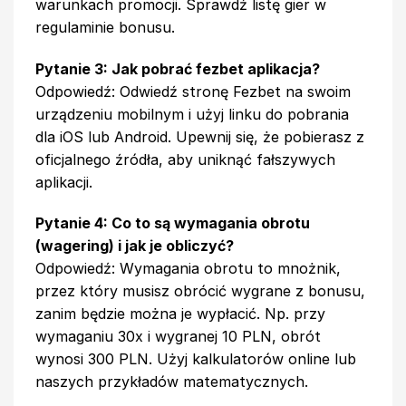
warunkach promocji. Sprawdź listę gier w
regulaminie bonusu.
Pytanie 3: Jak pobrać fezbet aplikacja?
Odpowiedź: Odwiedź stronę Fezbet na swoim
urządzeniu mobilnym i użyj linku do pobrania
dla iOS lub Android. Upewnij się, że pobierasz z
oficjalnego źródła, aby uniknąć fałszywych
aplikacji.
Pytanie 4: Co to są wymagania obrotu
(wagering) i jak je obliczyć?
Odpowiedź: Wymagania obrotu to mnożnik,
przez który musisz obrócić wygrane z bonusu,
zanim będzie można je wypłacić. Np. przy
wymaganiu 30x i wygranej 10 PLN, obrót
wynosi 300 PLN. Użyj kalkulatorów online lub
naszych przykładów matematycznych.