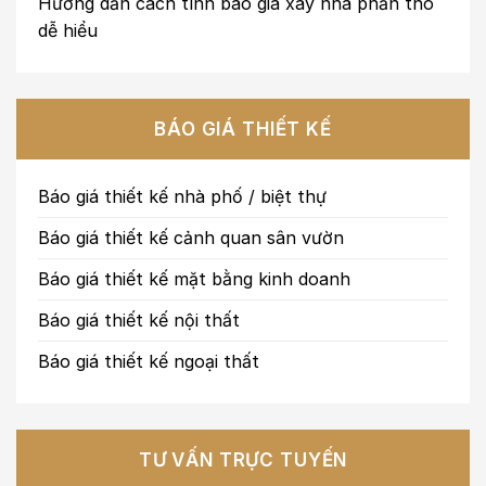
Hướng dẫn cách tính báo giá xây nhà phần thô
dễ hiểu
BÁO GIÁ THIẾT KẾ
Báo giá thiết kế nhà phố / biệt thự
Báo giá thiết kế cảnh quan sân vườn
Báo giá thiết kế mặt bằng kinh doanh
Báo giá thiết kế nội thất
Báo giá thiết kế ngoại thất
TƯ VẤN TRỰC TUYẾN