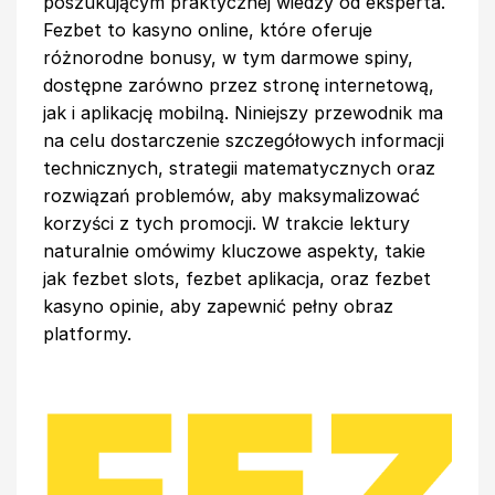
poszukującym praktycznej wiedzy od eksperta.
Fezbet to kasyno online, które oferuje
różnorodne bonusy, w tym darmowe spiny,
dostępne zarówno przez stronę internetową,
jak i aplikację mobilną. Niniejszy przewodnik ma
na celu dostarczenie szczegółowych informacji
technicznych, strategii matematycznych oraz
rozwiązań problemów, aby maksymalizować
korzyści z tych promocji. W trakcie lektury
naturalnie omówimy kluczowe aspekty, takie
jak fezbet slots, fezbet aplikacja, oraz fezbet
kasyno opinie, aby zapewnić pełny obraz
platformy.