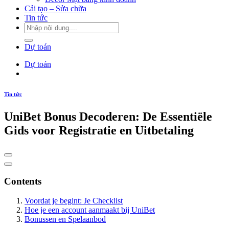
Cải tạo – Sửa chữa
Tin tức
Dự toán
Dự toán
Tin tức
UniBet Bonus Decoderen: De Essentiële
Gids voor Registratie en Uitbetaling
Contents
Voordat je begint: Je Checklist
Hoe je een account aanmaakt bij UniBet
Bonussen en Spelaanbod