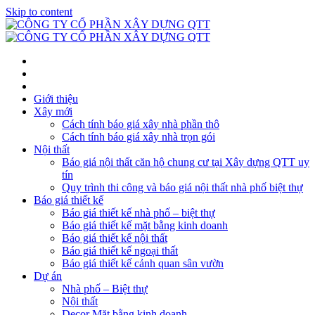
Skip to content
Giới thiệu
Xây mới
Cách tính báo giá xây nhà phần thô
Cách tính báo giá xây nhà trọn gói
Nội thất
Báo giá nội thất căn hộ chung cư tại Xây dựng QTT uy
tín
Quy trình thi công và báo giá nội thất nhà phố biệt thự
Báo giá thiết kế
Báo giá thiết kế nhà phố – biệt thự
Báo giá thiết kế mặt bằng kinh doanh
Báo giá thiết kế nội thất
Báo giá thiết kế ngoại thất
Báo giá thiết kế cảnh quan sân vườn
Dự án
Nhà phố – Biệt thự
Nội thất
Decor Mặt bằng kinh doanh