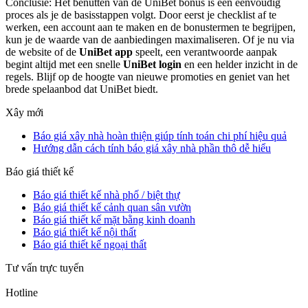
Conclusie: Het benutten van de UniBet bonus is een eenvoudig
proces als je de basisstappen volgt. Door eerst je checklist af te
werken, een account aan te maken en de bonustermen te begrijpen,
kun je de waarde van de aanbiedingen maximaliseren. Of je nu via
de website of de
UniBet app
speelt, een verantwoorde aanpak
begint altijd met een snelle
UniBet login
en een helder inzicht in de
regels. Blijf op de hoogte van nieuwe promoties en geniet van het
brede spelaanbod dat UniBet biedt.
Xây mới
Báo giá xây nhà hoàn thiện giúp tính toán chi phí hiệu quả
Hướng dẫn cách tính báo giá xây nhà phần thô dễ hiểu
Báo giá thiết kế
Báo giá thiết kế nhà phố / biệt thự
Báo giá thiết kế cảnh quan sân vườn
Báo giá thiết kế mặt bằng kinh doanh
Báo giá thiết kế nội thất
Báo giá thiết kế ngoại thất
Tư vấn trực tuyến
Hotline