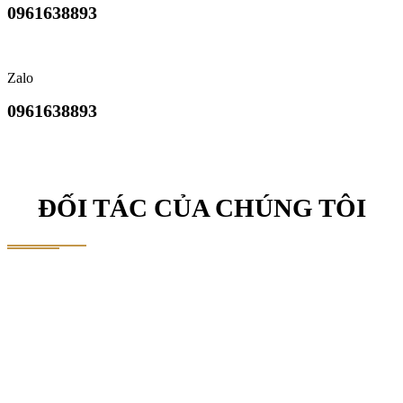
0961638893
Zalo
0961638893
ĐỐI TÁC CỦA CHÚNG TÔI