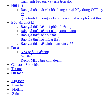
Cách tính báo giá xây nhà trọn gói
Nội thất
Báo giá nội thất căn hộ chung cư tại Xây dựng QTT uy
tín
Quy trình thi công và báo giá nội thất nhà phố biệt thự
Báo giá thiết kế
Báo giá thiết kế nhà phố – biệt thự
Báo giá thiết kế mặt bằng kinh doanh
Báo giá thiết kế nội thất
Báo giá thiết kế ngoại thất
Báo giá thiết kế cảnh quan sân vườn
Dự án
Nhà phố – Biệt thự
Nội thất
Decor Mặt bằng kinh doanh
Cải tạo – Sửa chữa
Tin tức
Dự toán
Dự toán
Liên hệ
Hotline
Zalo