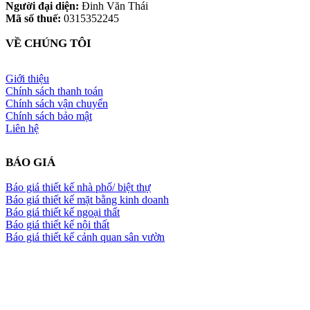
Người đại diện:
Đinh Văn Thái
Mã số thuế:
0315352245
VỀ CHÚNG TÔI
Giới thiệu
Chính sách thanh toán
Chính sách vận chuyển
Chính sách bảo mật
Liên hệ
BÁO GIÁ
Báo giá thiết kế nhà phố/ biệt thự
Báo giá thiết kế mặt bằng kinh doanh
Báo giá thiết kế ngoại thất
Báo giá thiết kế nội thất
Báo giá thiết kế cảnh quan sân vườn