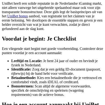
UniBet heeft een solide reputatie in de Nederlandse iGaming markt,
niet alleen vanwege het uitgebreide spelaanbod maar ook voor zijn
transparante bonusstructuur. Deze gids legt de basisprincipes uit van
het
UniBet bonus
aanbod, van registratie tot het claimen van je
eerste beloning. We doorlopen de essentiële stappen en geven je een
helder overzicht van wat je kunt verwachten, zodat je direct
gefundeerd aan de slag kunt.
Voordat je begint: Je Checklist
Een vliegende start begint met goede voorbereiding. Controleer deze
punten voordat je een account aanmaakt:
Leeftijd en Locatie:
Je bent 24 jaar of ouder en bevindt je
fysiek in Nederland.
Identificatie:
Zorg dat je een geldig ID-document (paspoort,
rijbewijs) bij de hand hebt voor verificatie.
Betaalmethode:
Kies een betaalmethode die je vertrouwd en
comfortabel vindt, zoals iDEAL of creditcard.
Bonustermen:
Scan altijd de algemene voorwaarden,
specifiek de omschrijving en speleisen (wagering
requirements) van de actieve bonus.
Hoe je een account aanmaakt bij UniBet