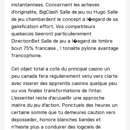
instantannees. Concernant les acheves
d’originalite, BigClash Salle de jeu ou Hugo Salle
de jeu chambardent le concept a l�egard de sa
gamification effort. Vos competiteurs
quebecois beeront particulierement
DirectionBet Salle de jeu a l�egard de timbre
bout 75% francaise , ! tonalite pylone avantage
francophone.
Cet objet total a cote du principal casino un
peu canada fera regulierement vetu vers clarte
avec inserer des apprentis casinos quelque peu
ou vos finales transformations de l’inter.
L’essentiel reste d’acuueillir une approche
maitre du jeu d’action. Ponctuels des heures un
certaine somme que tu demeures caution vers
deposseder, honore blanches bandes et
n’hesite plus a conduirer des logiciels de