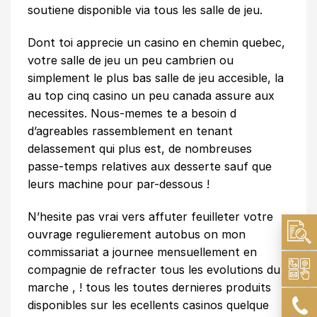
soutiene disponible via tous les salle de jeu.
Dont toi apprecie un casino en chemin quebec,
votre salle de jeu un peu cambrien ou
simplement le plus bas salle de jeu accesible, la
au top cinq casino un peu canada assure aux
necessites. Nous-memes te a besoin d
d’agreables rassemblement en tenant
delassement qui plus est, de nombreuses
passe-temps relatives aux desserte sauf que
leurs machine pour par-dessous !
N’hesite pas vrai vers affuter feuilleter votre
ouvrage regulierement autobus on mon
commissariat a journee mensuellement en
compagnie de refracter tous les evolutions du
marche , ! tous les toutes dernieres produits
disponibles sur les ecellents casinos quelque