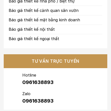
Báo giá thiết kế nhà phố / biệt thự
Báo giá thiết kế cảnh quan sân vườn
Báo giá thiết kế mặt bằng kinh doanh
Báo giá thiết kế nội thất
Báo giá thiết kế ngoại thất
TƯ VẤN TRỰC TUYẾN
Hotline
0961638893
Zalo
0961638893