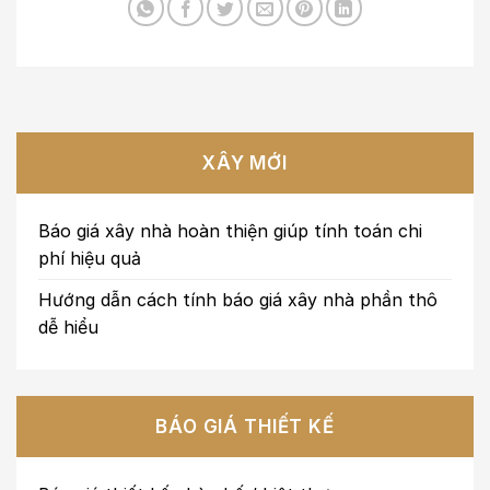
XÂY MỚI
Báo giá xây nhà hoàn thiện giúp tính toán chi
phí hiệu quả
Hướng dẫn cách tính báo giá xây nhà phần thô
dễ hiểu
BÁO GIÁ THIẾT KẾ