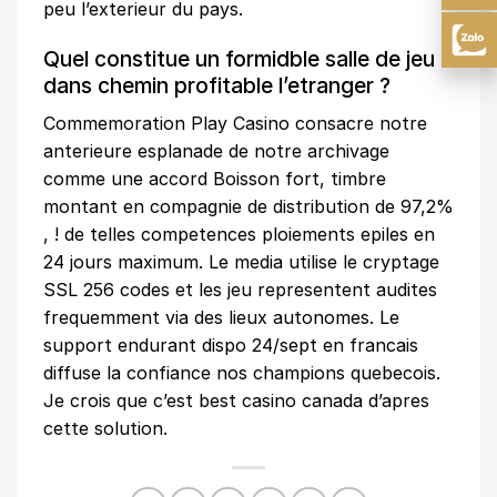
peu l’exterieur du pays.
Quel constitue un formidble salle de jeu
dans chemin profitable l’etranger ?
Commemoration Play Casino consacre notre
anterieure esplanade de notre archivage
comme une accord Boisson fort, timbre
montant en compagnie de distribution de 97,2%
, ! de telles competences ploiements epiles en
24 jours maximum. Le media utilise le cryptage
SSL 256 codes et les jeu representent audites
frequemment via des lieux autonomes. Le
support endurant dispo 24/sept en francais
diffuse la confiance nos champions quebecois.
Je crois que c’est best casino canada d’apres
cette solution.