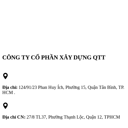
CÔNG TY CỔ PHẦN XÂY DỰNG QTT
Địa chỉ:
124/91/23 Phan Huy Ích, Phường 15, Quận Tân Bình, TP.
HCM .
Địa chỉ CN:
27/8 TL37, Phường Thạnh Lộc, Quận 12, TPHCM