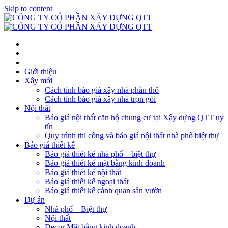
Skip to content
Giới thiệu
Xây mới
Cách tính báo giá xây nhà phần thô
Cách tính báo giá xây nhà trọn gói
Nội thất
Báo giá nội thất căn hộ chung cư tại Xây dựng QTT uy
tín
Quy trình thi công và báo giá nội thất nhà phố biệt thự
Báo giá thiết kế
Báo giá thiết kế nhà phố – biệt thự
Báo giá thiết kế mặt bằng kinh doanh
Báo giá thiết kế nội thất
Báo giá thiết kế ngoại thất
Báo giá thiết kế cảnh quan sân vườn
Dự án
Nhà phố – Biệt thự
Nội thất
Decor Mặt bằng kinh doanh