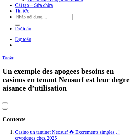
Cải tạo – Sửa chữa
Tin tức
Dự toán
Dự toán
Tin tức
Un exemple des apogees besoins en
casinos en tenant Neosurf est leur degre
aisance d’utilisation
Contents
Casino un tantinet Neosurf � Excrements simples , !
cryptiques chez 2025