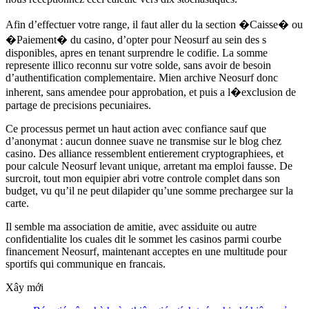
Afin d’effectuer votre range, il faut aller du la section �Caisse� ou
�Paiement� du casino, d’opter pour Neosurf au sein des s
disponibles, apres en tenant surprendre le codifie. La somme
represente illico reconnu sur votre solde, sans avoir de besoin
d’authentification complementaire. Mien archive Neosurf donc
inherent, sans amendee pour approbation, et puis a l�exclusion de
partage de precisions pecuniaires.
Ce processus permet un haut action avec confiance sauf que
d’anonymat : aucun donnee suave ne transmise sur le blog chez
casino. Des alliance ressemblent entierement cryptographiees, et
pour calcule Neosurf levant unique, arretant ma emploi fausse. De
surcroit, tout mon equipier abri votre controle complet dans son
budget, vu qu’il ne peut dilapider qu’une somme prechargee sur la
carte.
Il semble ma association de amitie, avec assiduite ou autre
confidentialite los cuales dit le sommet les casinos parmi courbe
financement Neosurf, maintenant acceptes en une multitude pour
sportifs qui communique en francais.
Xây mới