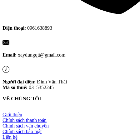
Điện thoại:
0961638893
Email:
xaydungqtt@gmail.com
Người đại diện:
Đinh Văn Thái
Mã số thuế:
0315352245
VỀ CHÚNG TÔI
Giới thiệu
Chính sách thanh toán
Chính sách vận chuyển
Chính sách bảo mật
Liên hệ