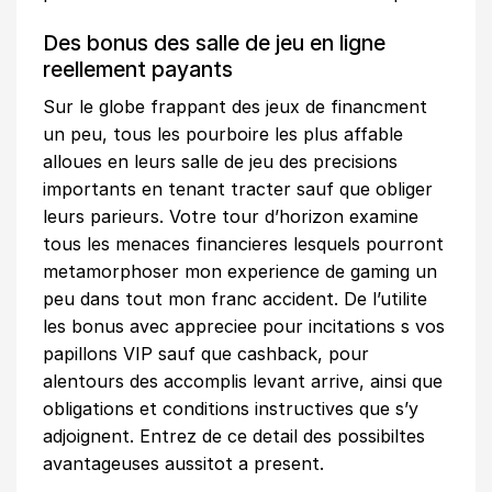
Des bonus des salle de jeu en ligne
reellement payants
Sur le globe frappant des jeux de financment
un peu, tous les pourboire les plus affable
alloues en leurs salle de jeu des precisions
importants en tenant tracter sauf que obliger
leurs parieurs. Votre tour d’horizon examine
tous les menaces financieres lesquels pourront
metamorphoser mon experience de gaming un
peu dans tout mon franc accident. De l’utilite
les bonus avec appreciee pour incitations s vos
papillons VIP sauf que cashback, pour
alentours des accomplis levant arrive, ainsi que
obligations et conditions instructives que s’y
adjoignent. Entrez de ce detail des possibiltes
avantageuses aussitot a present.