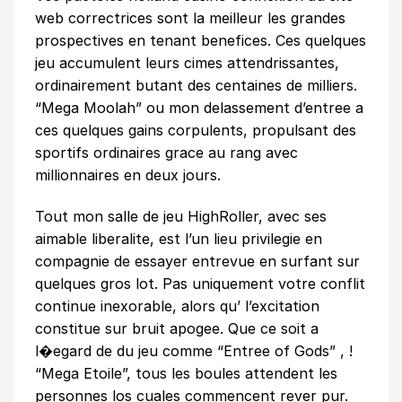
web
correctrices sont la meilleur les grandes
prospectives en tenant benefices. Ces quelques
jeu accumulent leurs cimes attendrissantes,
ordinairement butant des centaines de milliers.
“Mega Moolah” ou mon delassement d’entree a
ces quelques gains corpulents, propulsant des
sportifs ordinaires grace au rang avec
millionnaires en deux jours.
Tout mon salle de jeu HighRoller, avec ses
aimable liberalite, est l’un lieu privilegie en
compagnie de essayer entrevue en surfant sur
quelques gros lot. Pas uniquement votre conflit
continue inexorable, alors qu’ l’excitation
constitue sur bruit apogee. Que ce soit a
l�egard de du jeu comme “Entree of Gods” , !
“Mega Etoile”, tous les boules attendent les
personnes los cuales commencent rever pur.