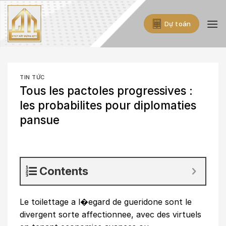
Skip
to
Dự toán
content
TIN TỨC
Tous les pactoles progressives :
les probabilites pour diplomaties
pansue
Contents
Le toilettage a l�egard de gueridone sont le
divergent sorte affectionnee, avec des virtuels