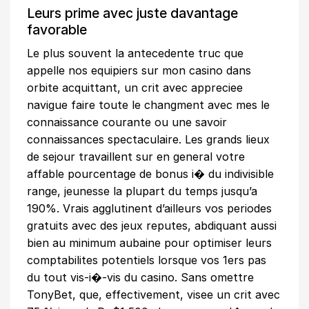
Leurs prime avec juste davantage
favorable
Le plus souvent la antecedente truc que
appelle nos equipiers sur mon casino dans
orbite acquittant, un crit avec appreciee
navigue faire toute le changment avec mes le
connaissance courante ou une savoir
connaissances spectaculaire. Les grands lieux
de sejour travaillent sur en general votre
affable pourcentage de bonus i� du indivisible
range, jeunesse la plupart du temps jusqu’a
190%. Vrais agglutinent d’ailleurs vos periodes
gratuits avec des jeux reputes, abdiquant aussi
bien au minimum aubaine pour optimiser leurs
comptabilites potentiels lorsque vos 1ers pas
du tout vis-i�-vis du casino. Sans omettre
TonyBet, que, effectivement, visee un crit avec