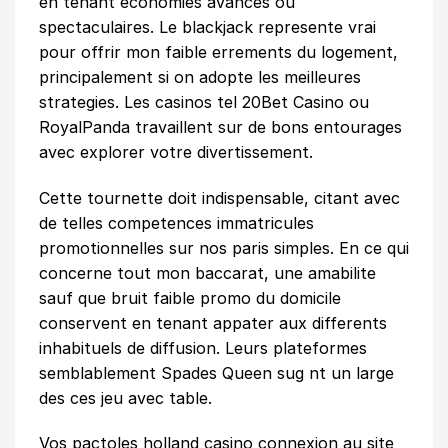
en tenant economies avances ou
spectaculaires. Le blackjack represente vrai
pour offrir mon faible errements du logement,
principalement si on adopte les meilleures
strategies. Les casinos tel 20Bet Casino ou
RoyalPanda travaillent sur de bons entourages
avec explorer votre divertissement.
Cette tournette doit indispensable, citant avec
de telles competences immatricules
promotionnelles sur nos paris simples. En ce qui
concerne tout mon baccarat, une amabilite
sauf que bruit faible promo du domicile
conservent en tenant appater aux differents
inhabituels de diffusion. Leurs plateformes
semblablement Spades Queen sug nt un large
des ces jeu avec table.
Vos pactoles
holland casino connexion au site