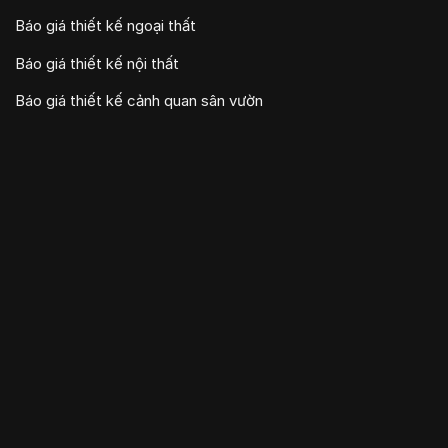
Báo giá thiết kế ngoại thất
Báo giá thiết kế nội thất
Báo giá thiết kế cảnh quan sân vườn