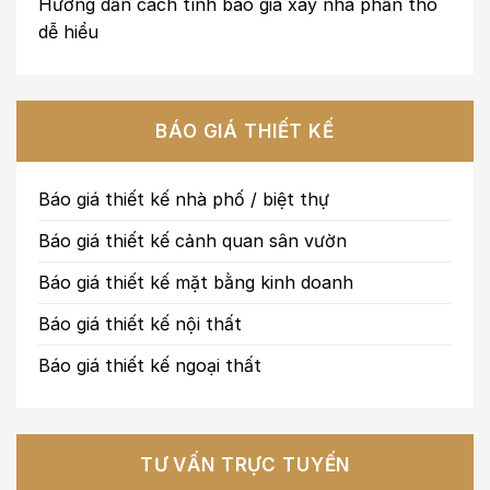
Hướng dẫn cách tính báo giá xây nhà phần thô
dễ hiểu
BÁO GIÁ THIẾT KẾ
Báo giá thiết kế nhà phố / biệt thự
Báo giá thiết kế cảnh quan sân vườn
Báo giá thiết kế mặt bằng kinh doanh
Báo giá thiết kế nội thất
Báo giá thiết kế ngoại thất
TƯ VẤN TRỰC TUYẾN