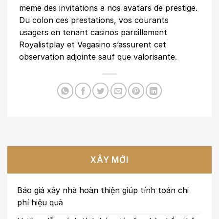
meme des invitations a nos avatars de prestige.
Du colon ces prestations, vos courants
usagers en tenant casinos pareillement
Royalistplay et Vegasino s’assurent cet
observation adjointe sauf que valorisante.
XÂY MỚI
Báo giá xây nhà hoàn thiện giúp tính toán chi
phí hiệu quả