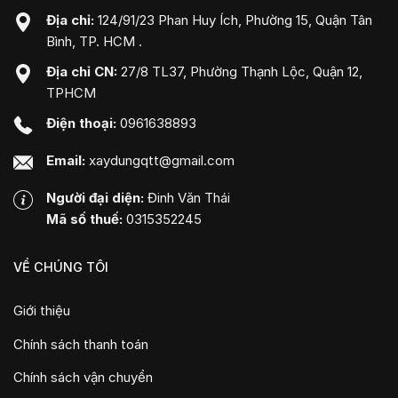
Địa chỉ:
124/91/23 Phan Huy Ích, Phường 15, Quận Tân
Bình, TP. HCM .
Địa chỉ CN:
27/8 TL37, Phường Thạnh Lộc, Quận 12,
TPHCM
Điện thoại:
0961638893
Email:
xaydungqtt@gmail.com
Người đại diện:
Đinh Văn Thái
Mã số thuế:
0315352245
VỀ CHÚNG TÔI
Giới thiệu
Chính sách thanh toán
Chính sách vận chuyển