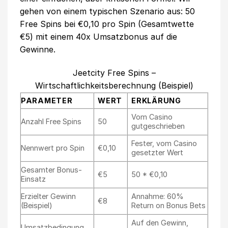
gehen von einem typischen Szenario aus: 50
Free Spins bei €0,10 pro Spin (Gesamtwette
€5) mit einem 40x Umsatzbonus auf die
Gewinne.
Jeetcity Free Spins –
Wirtschaftlichkeitsberechnung (Beispiel)
PARAMETER
WERT
ERKLÄRUNG
Vom Casino
Anzahl Free Spins
50
gutgeschrieben
Fester, vom Casino
Nennwert pro Spin
€0,10
gesetzter Wert
Gesamter Bonus-
€5
50 * €0,10
Einsatz
Erzielter Gewinn
Annahme: 60%
€8
(Beispiel)
Return on Bonus Bets
Auf den Gewinn,
Umsatzbedingung