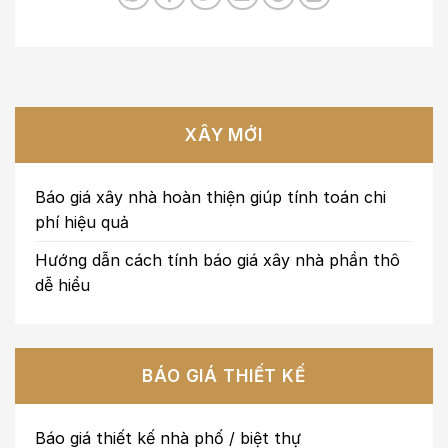
XÂY MỚI
Báo giá xây nhà hoàn thiện giúp tính toán chi
phí hiệu quả
Hướng dẫn cách tính báo giá xây nhà phần thô
dễ hiểu
BÁO GIÁ THIẾT KẾ
Báo giá thiết kế nhà phố / biệt thự