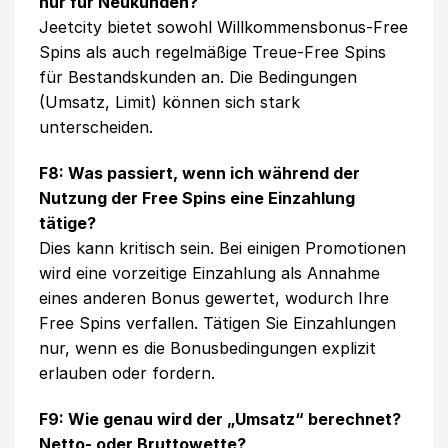
nur für Neukunden?
Jeetcity bietet sowohl Willkommensbonus-Free
Spins als auch regelmäßige Treue-Free Spins
für Bestandskunden an. Die Bedingungen
(Umsatz, Limit) können sich stark
unterscheiden.
F8: Was passiert, wenn ich während der
Nutzung der Free Spins eine Einzahlung
tätige?
Dies kann kritisch sein. Bei einigen Promotionen
wird eine vorzeitige Einzahlung als Annahme
eines anderen Bonus gewertet, wodurch Ihre
Free Spins verfallen. Tätigen Sie Einzahlungen
nur, wenn es die Bonusbedingungen explizit
erlauben oder fordern.
F9: Wie genau wird der „Umsatz“ berechnet?
Netto- oder Bruttowette?