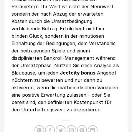
Parametern. Ihr Wert ist nicht der Nennwert,
sondern der nach Abzug der erwarteten
Kosten durch die Umsatzbedingung
verbleibende Betrag. Erfolg liegt nicht im
blinden Glück, sondern in der minutiösen
Einhaltung der Bedingungen, dem Verständnis
der beitragenden Spiele und einem
disziplinierten Bankroll-Management während
der Umsatzphase. Nutzen Sie diese Analyse als
Blaupause, um jeden
Jeetcity bonus
Angebot
nüchtern zu bewerten und nur dann zu
aktivieren, wenn die mathematischen Variablen
eine positive Erwartung zulassen – oder Sie
bereit sind, den definierten Kostenpunkt für
den Unterhaltungswert zu akzeptieren.