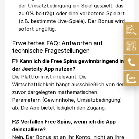
der Umsatzbedingung ein Spiel gespielt, das
zu 0% beiträgt oder eine verbotene Spielart
(z.B. bestimmte Live-Spiele). Der Bonus wird
sofort ungültig.
Erweitertes FAQ: Antworten auf
technische Fragestellungen
F1: Kann ich die Free Spins gewinnbringend in
der Jeetcity App nutzen?
Die Plattform ist irrelevant. Die
Wirtschaftlichkeit hängt ausschließlich von den
zuvor dargelegten mathematischen
Parametern (Gewinnhöhe, Umsatzbedingung)
ab. Die App bietet lediglich den Zugang.
F2: Verfallen Free Spins, wenn ich die App
deinstalliere?
Nein. Der Bonus ist an Ihr Konto, nicht an Ihre