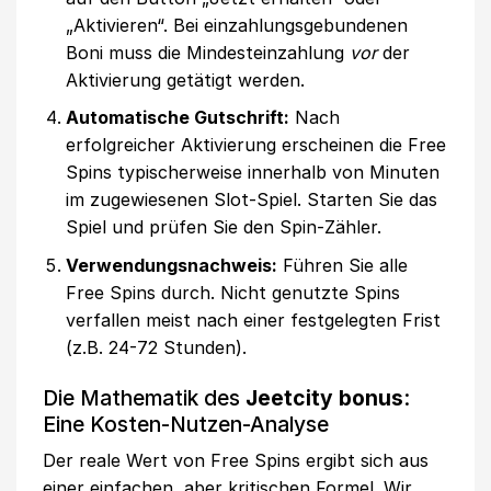
„Aktivieren“. Bei einzahlungsgebundenen
Boni muss die Mindesteinzahlung
vor
der
Aktivierung getätigt werden.
Automatische Gutschrift:
Nach
erfolgreicher Aktivierung erscheinen die Free
Spins typischerweise innerhalb von Minuten
im zugewiesenen Slot-Spiel. Starten Sie das
Spiel und prüfen Sie den Spin-Zähler.
Verwendungsnachweis:
Führen Sie alle
Free Spins durch. Nicht genutzte Spins
verfallen meist nach einer festgelegten Frist
(z.B. 24-72 Stunden).
Die Mathematik des
Jeetcity bonus
:
Eine Kosten-Nutzen-Analyse
Der reale Wert von Free Spins ergibt sich aus
einer einfachen, aber kritischen Formel. Wir