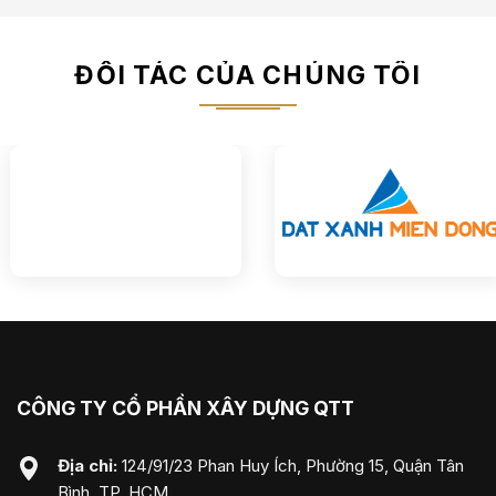
ĐỐI TÁC CỦA CHÚNG TÔI
CÔNG TY CỔ PHẦN XÂY DỰNG QTT
Địa chỉ:
124/91/23 Phan Huy Ích, Phường 15, Quận Tân
Bình, TP. HCM .