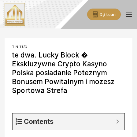
Skip
to
Dự toán
content
TIN TỨC
te dwa. Lucky Block �
Ekskluzywne Crypto Kasyno
Polska posiadanie Poteznym
Bonusem Powitalnym i mozesz
Sportowa Strefa
Contents