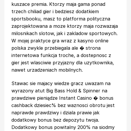
kuszace premia. Ktorzy maja gama ponad
trzech chiliad gier i bedziesz dodatkiem
sportsbooku, masz to platforma polityczna
zaprojektowana a moze ktorzy maja rozwazaja
milosnikach slotow, jak i zakladow sportowych.
W mojej praktyce gra wraz z kasyno online
polska zwykle przebiegala ale � strona
internetowa funkcja troche, a dostepnosc z
gier jest wlasciwie przyjazny dla uzytkownika,
nawet urzadzeniach mobilnych.
Stawac sie majacy wiedze gracz uwazam na
wyrazony atut
Big Bass Hold & Spinner na
prawdziwe pieniądze
Instant Casino � bonus
cashback dziesiec% bez waznosci obrotu jest
naprawde prawdziwy i dziala prawie jak
dodatkowy bonus bez depozytu twoja.
Dodatkowy bonus powitalny 200% na siodmy