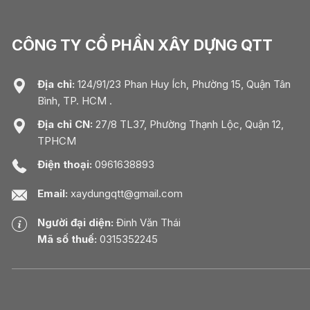
CÔNG TY CỔ PHẦN XÂY DỰNG QTT
Địa chỉ:
124/91/23 Phan Huy Ích, Phường 15, Quận Tân
Bình, TP. HCM .
Địa chỉ CN:
27/8 TL37, Phường Thạnh Lộc, Quận 12,
TPHCM
Điện thoại:
0961638893
Email:
xaydungqtt@gmail.com
Người đại diện:
Đinh Văn Thái
Mã số thuế:
0315352245