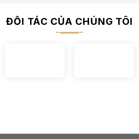
ĐỐI TÁC CỦA CHÚNG TÔI