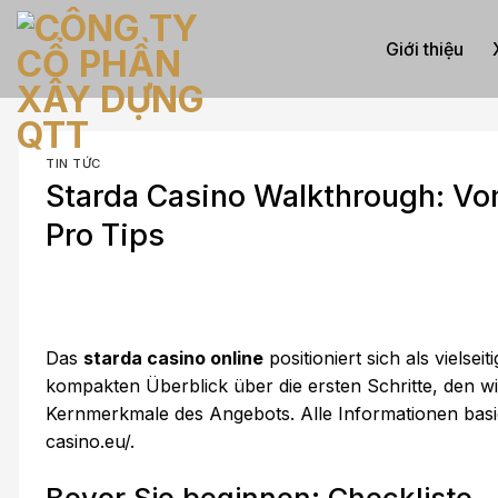
Skip
to
Giới thiệu
content
TIN TỨC
Starda Casino Walkthrough: Vo
Pro Tips
Das
starda casino online
positioniert sich als vielsei
kompakten Überblick über die ersten Schritte, den w
Kernmerkmale des Angebots. Alle Informationen basie
casino.eu/
.
Bevor Sie beginnen: Checkliste