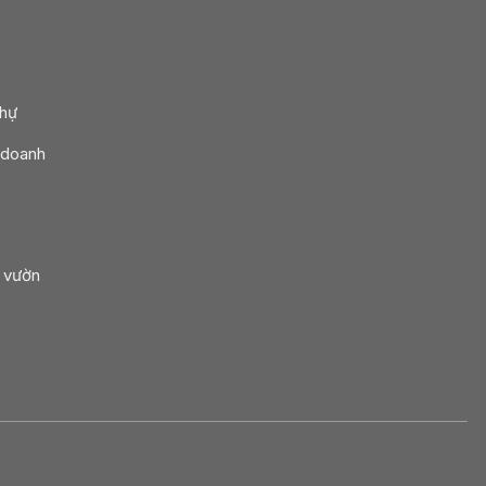
thự
h doanh
n vườn