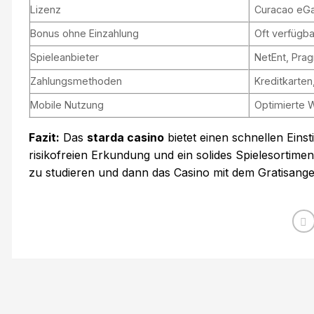
Lizenz
Curacao eG
Bonus ohne Einzahlung
Oft verfügba
Spieleanbieter
NetEnt, Pragm
Zahlungsmethoden
Kreditkarte
Mobile Nutzung
Optimierte 
Fazit:
Das
starda casino
bietet einen schnellen Einst
risikofreien Erkundung und ein solides Spielesortime
zu studieren und dann das Casino mit dem Gratisange