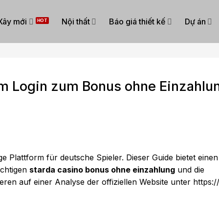
Xây mới
Nội thất
Báo giá thiết kế
Dự án
m Login zum Bonus ohne Einzahlun
tige Plattform für deutsche Spieler. Dieser Guide bietet einen
ichtigen
starda casino bonus ohne einzahlung
und die
ren auf einer Analyse der offiziellen Website unter
https:/