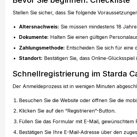
Stellen Sie sicher, dass Sie folgende Voraussetzung
Altersnachweis:
Sie müssen mindestens 18 Jahre a
Dokumente:
Halten Sie einen gültigen Personalausw
Zahlungsmethode:
Entscheiden Sie sich für eine 
Standort:
Bestätigen Sie, dass Online-Glücksspiel i
Schnellregistrierung im Starda C
Der Anmeldeprozess ist in wenigen Minuten abgesch
Besuchen Sie die Website oder öffnen Sie die mobi
Klicken Sie auf den “Registrieren”-Button.
Füllen Sie das Formular mit E-Mail, gewünschtem
Bestätigen Sie Ihre E-Mail-Adresse über den zuges