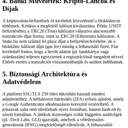
4. Banki Műveletek: Kripto-Láncok és
Díjak
A kriptovaluta-befizetések és kivételek közvetlenül a blokkláncon
történnek. Kritikus a megfelelő hálózat kiválasztása. Példa: USDT
befizetéséhez a TRC20 (Tron) hálózatot választva alacsonyabb
tranzakciós díjat fizetsz, mint az ERC20 (Ethereum) hálózaton. A
Stake.hu nem számol fel plusz díjat a befizetésre/kivételre, de a
blokklánc hálózati díjat (gas fee) mindig a felhasználó fizeti. Fiat
kivételnél fontos, hogy a bevitt adatok (pl. bankkártya vagy
számlaszám) teljesen egyezzenek a regisztrációnál megadott névvel.
Eltérés esetén a tranzakciót visszautasíthatják és auditot indíthatnak.
5. Biztonsági Architektúra és
Adatvédelem
A platform SSL/TLS 256 bites titkosítást használ minden
adatátvitelhez. A kétfaktoros hitelesítés (2FA) erősen ajánlott, amely
a Google Authenticator alkalmazáson keresztül vezérelhető. A
jelszavak soha nem tárolódnak nyers formában, hanem hash-elt és
sózott formában. A játékok tisztességes voltát független auditcégek
(pl. iTech Labs, GLI) igazolják, amelyek a véletlenszám-
generátorok (RNG) megfelelőségét ellenőrzik. A felhasználói