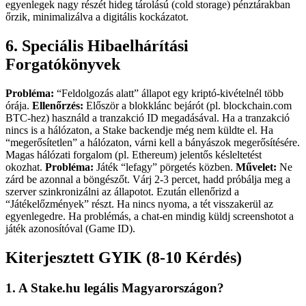
egyenlegek nagy részét hideg tárolású (cold storage) pénztárakban
őrzik, minimalizálva a digitális kockázatot.
6. Speciális Hibaelhárítási
Forgatókönyvek
Probléma:
“Feldolgozás alatt” állapot egy kriptó-kivételnél több
órája.
Ellenőrzés:
Először a blokklánc bejárót (pl. blockchain.com
BTC-hez) használd a tranzakció ID megadásával. Ha a tranzakció
nincs is a hálózaton, a Stake backendje még nem küldte el. Ha
“megerősítetlen” a hálózaton, várni kell a bányászok megerősítésére.
Magas hálózati forgalom (pl. Ethereum) jelentős késleltetést
okozhat.
Probléma:
Játék “lefagy” pörgetés közben.
Művelet:
Ne
zárd be azonnal a böngészőt. Várj 2-3 percet, hadd próbálja meg a
szerver szinkronizálni az állapotot. Ezután ellenőrizd a
“Játékelőzmények” részt. Ha nincs nyoma, a tét visszakerül az
egyenlegedre. Ha problémás, a chat-en mindig küldj screenshotot a
játék azonosítóval (Game ID).
Kiterjesztett GYIK (8-10 Kérdés)
1. A Stake.hu legális Magyarországon?