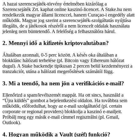
A hazai szerencsejáték-törvény értelmében kizárólag a
Szerencsejáték Zrt. kaphat online kaszinó-licencet. A Stake.hu nem
rendelkezik magyar állami licenccel, hanem Curaçao-i engedély alatt
működik. Magyar jog szerint a szerencsejáték-szolgáltatás nyújtása
illegális, de a játékosok részéről a nem licencelt oldalak használata
jelenleg nem büntetendő. A felelőség a felhasználóra hárul.
2. Mennyi idő a kifizetés kriptovalutában?
Általában azonnali, 0-5 perc között. A késés oka általában a
blokklánc hálózati terhelése (pl. Bitcoin vagy Ethereum hálózat
dugul). A Stake backendje tipikusan 2 percen belül kezdeményezi a
tranzakciót, utána a hálózati megerősítések számától függ.
3. Mi a teendő, ha nem jön a verifikációs e-mail?
Ellenőrizd a spam/levélszemét mappát. Ha ott sincs, használd a
“Újra küldés” gombot a bejelentkezési oldalon. Ha továbbra sem
működik, előfordulhat, hogy az e-mail szolgáltatód (pl. certain
corporate or regional providers) blokkolja a kaszinó e-mailjeit.
Próbálj meg egy másik e-mail címmel regisztrálni (pl. Gmail,
Outlook).
4. Hogyan működik a Vault (széf) funkció?