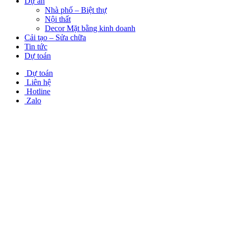
Dự án
Nhà phố – Biệt thự
Nội thất
Decor Mặt bằng kinh doanh
Cải tạo – Sửa chữa
Tin tức
Dự toán
Dự toán
Liên hệ
Hotline
Zalo