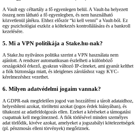
A Vault egy céltartály a fő egyenlegen belül. A Vault-ba helyezett
összeg nem látható a fő egyenlegben, és nem használható
közvetlenül játékra. Ehhez először “ki kell venni” a Vault-ból. Ez
egy pszichológiai eszköz a költekezés kontrollálására és a bankroll
kezelésére.
5. Mi a VPN politikája a Stake.hu-nak?
A Stake.hu nyilvános politika szerint a VPN használata nem
ajánlott. A rendszer automatikusan észlelheti a különböző
országokból érkező, gyakran változó IP-címeket, ami gyanút kelthet
a fiók biztonsága miatt, és ideiglenes zároláshoz vagy KYC-
kérelmezéshez vezethet.
6. Milyen adatvédelmi jogaim vannak?
A GDPR-nak megfelelően jogod van hozzáférni a tárolt adataidhoz,
helyesbíteni azokat, töröltetni azokat (jogos érdek hiányában), és
tiltakozni az adatfeldolgozás ellen. Ezeket a kéréseket a támogatási
csapatnak kell megcímezned. A fiók törlésével minden személyes
adat törlődik, kivéve azokat, amelyeket a jogszabályi kötelezettségek
(pl. pénzmosás elleni törvények) megőriznek.