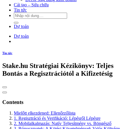
Cải tạo – Sửa chữa
Tin tức
Dự toán
Dự toán
Tin tức
Stake.hu Stratégiai Kézikönyv: Teljes
Bontás a Regisztrációtól a Kifizetésig
Contents
Mielőtt elkezdened: Ellenőrzőlista
1. Regisztráció és Verifikáció: Lépésről Lépésre
2. Mobilalkalmazás: Natív Teljesítmény vs. Böngésző
3. Bónuszmatek: A Kötési Követelmények Valós Költsége