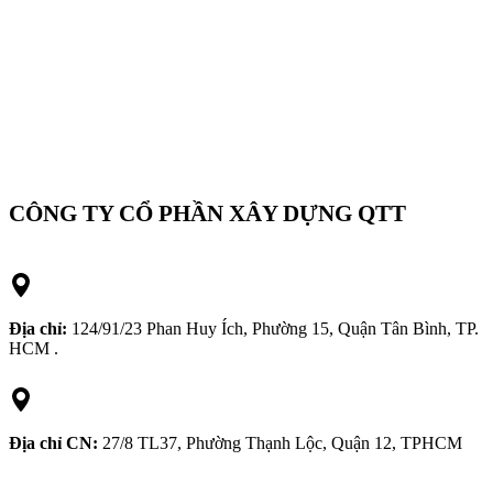
CÔNG TY CỔ PHẦN XÂY DỰNG QTT
Địa chỉ:
124/91/23 Phan Huy Ích, Phường 15, Quận Tân Bình, TP.
HCM .
Địa chỉ CN:
27/8 TL37, Phường Thạnh Lộc, Quận 12, TPHCM