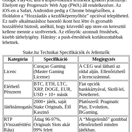
Ehelyett egy Progresszív Web App (PWA) áll rendelkezésre. Az
iOS-en a Safari, Androidon pedig a Chrome böngészőben, a
főoldalon a “Hozzáadás a kezdőképernyőhöz” opcióval telepítheted.
Ez natív alkalmazáshoz hasonló ikont hoz létre és gyorsabb
hozzáférést biztosít, anélkül, hogy közvetítő app store-on keresztül
kellene mennie a szoftvernek. Az előnyök: azonnali frissítések,
kisebb tárhelyigény. Hátrány: a push-értesítések korlátozottabbak
lehetnek.
Stake.hu Technikai Specifikációk és Jellemzők
Kategória
Specifikáció
Megjegyzés
Curaçao Gaming
A CEG seal látható az
Licenc
(Master Gaming
oldal alján. Ellenőrizhető
License)
a licencszámmal.
BTC, ETH, LTC,
Fiat opciók
Elérhető
XRP, DOGE, EUR,
bankkártyával, Skrill-lel,
Pénznem
USD + 10+ másik
Netellerrel.
2000+ játék, saját
Platószerű: Pragmatic
Játéktámogatás
Stake Originals, Élő
Play, Evolution,
Kaszinó
BGaming.
RTP
Átlag 96-97%,
A “Megjelenítő” gombbal
(Visszatérülési
Originals Slots akár
ellenőrizhető minden
Ráta)
99% felett
játékban.