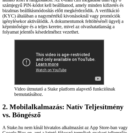
számjegyű PIN-kódot kell beállítanod, amely minden kifizetés és
bizalmas beállításmódosítás előtt megkérdeződik. A verifikáció
(KYC) általában a nagymértékű kivonásoknál vagy promóciók
igénylésekor aktiválódik. A dokumentumok feltöltésénél ügyelj a
képminőségre és a teljes keretre, mivel az olvashatatlanság a
folyamat jelentős késedelméhez vezethet.
Video útmutató a Stake platform alapvető funkcióinak
bemutatásához.
2. Mobilalkalmazás: Natív Teljesítmény
vs. Böngésző
A Stake.hu nem kínál hivatalos alkalmazást az App Store-ban vagy
Google Play-en, ami a kriptó-fókuszú termékek gyakori jellemzője.