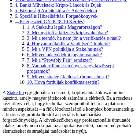
4. Banki Műveletek: Kripto-Láncok és Díjak
5. Biztonsági Architektúra és Adatvédelem
6. Speciális Hibaelhárítási Forgatókönyvek
Kiterjesztett GYIK (8-10 Kérdés)
1. A Stake.hu legális Magyarországon?
2. Mennyi idő a kifizetés kriptovalutában?
3. Mi a teendő, ha nem jön a verifikációs e-mail?
4. Hogyan működik a Vault (széf) funkció?
5. Mi a VPN politikája a Stake.hu-nak?
6. Milyen adatvédelmi jogaim vannak?
7. Mi a “Provably Fair” rendszer?
8. Vannak offline események vagy közösségi
programok?
9. Milyen stratégiák tilosak (bonus abuse)?
10. Hova forduljak konfliktus esetén?
A
Stake hu
egy globálisan elismert, kriptovaluta-fókuszú online
kaszinó, amely magyar játékosok számára is elérhető. Ez a részletes
kézikönyv célja, hogy technikai szempontból feltárja a platform
minden aspektusát – a fiók létrehozásától a komplex bónuszmatekig,
a biztonsági protokolloktól a speciális hibaelhárítási
forgatókönyvekig. A következőkben egy professzionális útmutatót
találsz, amely nem csupán az alapokat ismerteti, hanem mélyreható
elemzéseket és stratégiai tanácsokat is nyújt.