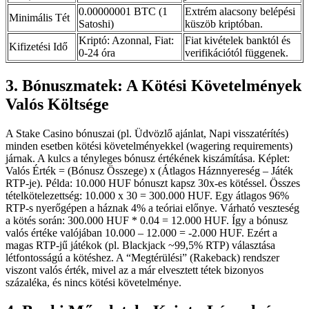
0.00000001 BTC (1
Extrém alacsony belépési
Minimális Tét
Satoshi)
küszöb kriptóban.
Kriptó: Azonnal, Fiat:
Fiat kivételek banktól és
Kifizetési Idő
0-24 óra
verifikációtól függenek.
3. Bónuszmatek: A Kötési Követelmények
Valós Költsége
A Stake Casino bónuszai (pl. Üdvözlő ajánlat, Napi visszatérítés)
minden esetben kötési követelményekkel (wagering requirements)
járnak. A kulcs a tényleges bónusz értékének kiszámítása. Képlet:
Valós Érték = (Bónusz Összege) x (Átlagos Háznnyereség – Játék
RTP-je). Példa: 10.000 HUF bónuszt kapsz 30x-es kötéssel. Összes
tételkötelezettség: 10.000 x 30 = 300.000 HUF. Egy átlagos 96%
RTP-s nyerőgépen a háznak 4% a teóriai előnye. Várható veszteség
a kötés során: 300.000 HUF * 0.04 = 12.000 HUF. Így a bónusz
valós értéke valójában 10.000 – 12.000 = -2.000 HUF. Ezért a
magas RTP-jű játékok (pl. Blackjack ~99,5% RTP) választása
létfontosságú a kötéshez. A “Megtérülési” (Rakeback) rendszer
viszont valós érték, mivel az a már elvesztett tétek bizonyos
százaléka, és nincs kötési követelménye.