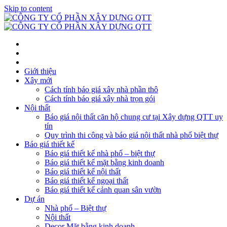
Skip to content
Giới thiệu
Xây mới
Cách tính báo giá xây nhà phần thô
Cách tính báo giá xây nhà trọn gói
Nội thất
Báo giá nội thất căn hộ chung cư tại Xây dựng QTT uy
tín
Quy trình thi công và báo giá nội thất nhà phố biệt thự
Báo giá thiết kế
Báo giá thiết kế nhà phố – biệt thự
Báo giá thiết kế mặt bằng kinh doanh
Báo giá thiết kế nội thất
Báo giá thiết kế ngoại thất
Báo giá thiết kế cảnh quan sân vườn
Dự án
Nhà phố – Biệt thự
Nội thất
Decor Mặt bằng kinh doanh