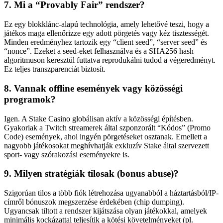
7. Mi a “Provably Fair” rendszer?
Ez egy blokklánc-alapú technológia, amely lehetővé teszi, hogy a
játékos maga ellenőrizze egy adott pörgetés vagy kéz tisztességét.
Minden eredményhez tartozik egy “client seed”, “server seed” és
“nonce”. Ezeket a seed-eket felhasználva és a SHA256 hash
algoritmuson keresztül futtatva reprodukálni tudod a végeredményt.
Ez teljes transzparenciát biztosít.
8. Vannak offline események vagy közösségi
programok?
Igen. A Stake Casino globálisan aktív a közösségi építésben.
Gyakoriak a Twitch streamerek által szponzorált “Kódos” (Promo
Code) események, ahol ingyén pörgetéseket osztanak. Emellett a
nagyobb játékosokat meghívhatják exkluzív Stake által szervezett
sport- vagy szórakozási eseményekre is.
9. Milyen stratégiák tilosak (bonus abuse)?
Szigorúan tilos a több fiók létrehozása ugyanabból a háztartásból/IP-
címről bónuszok megszerzése érdekében (chip dumping).
Ugyancsak tiltott a rendszer kijátszása olyan játékokkal, amelyek
minimális kockázattal teljesítik a kötési követelményeket (pl.