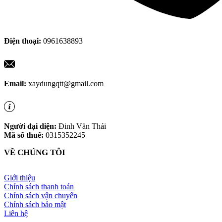
Điện thoại:
0961638893
Email:
xaydungqtt@gmail.com
Người đại diện:
Đinh Văn Thái
Mã số thuế:
0315352245
VỀ CHÚNG TÔI
Giới thiệu
Chính sách thanh toán
Chính sách vận chuyển
Chính sách bảo mật
Liên hệ