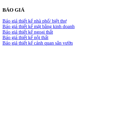
BÁO GIÁ
Báo giá thiết kế nhà phố/ biệt thự
Báo giá thiết kế mặt bằng kinh doanh
Báo giá thiết kế ngoại thất
Báo giá thiết kế nội thất
Báo giá thiết kế cảnh quan sân vườn