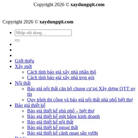
Copyright 2026 ©
xaydungqtt.com
Copyright 2026 ©
xaydungqtt.com
Giới thiệu
Xây mới
Cách tính báo giá xây nhà phần thô
Cách tính báo giá xây nhà trọn gói
Nội thất
Báo giá nội thất căn hộ chung cư tại Xây dựng QTT uy
tín
Quy trình thi công và báo giá nội thất nhà phố biệt thự
Báo giá thiết kế
Báo giá thiết kế nhà phố – biệt thự
Báo giá thiết kế mặt bằng kinh doanh
Báo giá thiết kế nội thất
Báo giá thiết kế ngoại thất
Báo giá thiết kế cảnh quan sân vườn