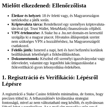
Mielőtt elkezdened: Ellenőrzőlista
Életkor és helyzet:
18 év feletti vagy, és Magyarországon
tartózkodsz a játék során.
Kriptovaluta tárca:
Rendelkezel egy személyes kriptovaluta-
tárcával (pl. Trust Wallet, MetaMask) finanszírozás céljából.
VPN értelmezése:
A Stake hu a .hu.net domain-en keresztül
szolgálja ki a magyar piacot. Hivatalos álláspontjuk szerint
nem szükséges VPN a hozzáféréshez, ha Magyarországról
csatlakozol.
Felelős játék:
Ismered a napi, heti és havi befizetési korlátok
beállításának lehetőségét a fiókbeállításokban.
Dokumentumok:
Készítsd elő személyi igazolványodat vagy
útleveledet, valamint egy legutóbbi lakcímigazolásodat a
fiókverifikáció gyors lebonyolítása érdekében.
1. Regisztráció és Verifikáció: Lépésről
Lépésre
A regisztráció a Stake Casino felületén minimalista, de fontos, hogy
precízen töltsd ki. A felhasználónév kiválasztása strategiai
fontosságú, mivel az nem változtatható meg később, és nyilvánosan
látható lehet a ranglistákon. Az e-mail cím megadása után egy 6