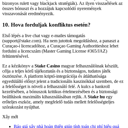
bizonyos rulett vagy blackjack stratégiák). Az ilyen visszaélések az
összes bónuszt és a hozzájuk kapcsolódó nyeremények
visszavonását eredményezik.
10. Hova forduljak konfliktus esetén?
Első lépés a live chat vagy e-mailes támogatás
(support@stake.com). Ha nem jutottok megoldáshoz, a panaszt a
Curaçao-i licencadóhoz, a Curaçao Gaming Authoritieshoz lehet
fordulni a licencszám (Master Gaming License #365/JAZ)
feltüntetésével.
Ez a kézikönyv a
Stake Casino
magyar felhasználóinak készült,
célja a teljes körű tájékoztatás és a biztonságos, tudatos játék
ösztönzése. A platform kriptó-integrációja és átláthatósága
egyedülálló előnyt jelent a tradicionális kaszinókkal szemben, de ez
a felelősséget is növeli a felhasználó felé. A kulcs a bankroll
kezelésében, a bónuszok kritikus értelmezésében és a biztonsági
beállítások maximális kihasználásában rejlik. A
Stake hu
egy
erőteljes eszköz, amely megfelelő tudás mellett felelősségteljes
szórakozást nyújthat.
Xây mới
Báo giá xây nhà hoàn thiện giúp tính toán chi phí hiệu quả