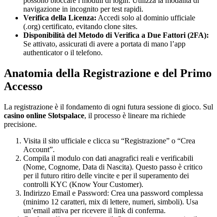
possono bloccare i moduli di login. Utilizza la modalità di
navigazione in incognito per test rapidi.
Verifica della Licenza:
Accedi solo al dominio ufficiale
(.org) certificato, evitando clone sites.
Disponibilità del Metodo di Verifica a Due Fattori (2FA):
Se attivato, assicurati di avere a portata di mano l’app
authenticator o il telefono.
Anatomia della Registrazione e del Primo
Accesso
La registrazione è il fondamento di ogni futura sessione di gioco. Sul
casino online Slotspalace
, il processo è lineare ma richiede
precisione.
Visita il sito ufficiale e clicca su “Registrazione” o “Crea
Account”.
Compila il modulo con dati anagrafici reali e verificabili
(Nome, Cognome, Data di Nascita). Questo passo è critico
per il futuro ritiro delle vincite e per il superamento dei
controlli KYC (Know Your Customer).
Indirizzo Email e Password: Crea una password complessa
(minimo 12 caratteri, mix di lettere, numeri, simboli). Usa
un’email attiva per ricevere il link di conferma.