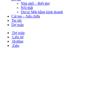
Nhà phố – Biệt thự
Nội thất
Decor Mặt bằng kinh doanh
Cải tạo – Sửa chữa
Tin tức
Dự toán
Dự toán
Liên hệ
Hotline
Zalo