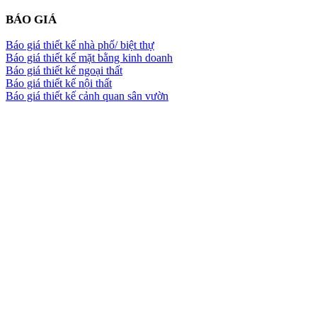
BÁO GIÁ
Báo giá thiết kế nhà phố/ biệt thự
Báo giá thiết kế mặt bằng kinh doanh
Báo giá thiết kế ngoại thất
Báo giá thiết kế nội thất
Báo giá thiết kế cảnh quan sân vườn