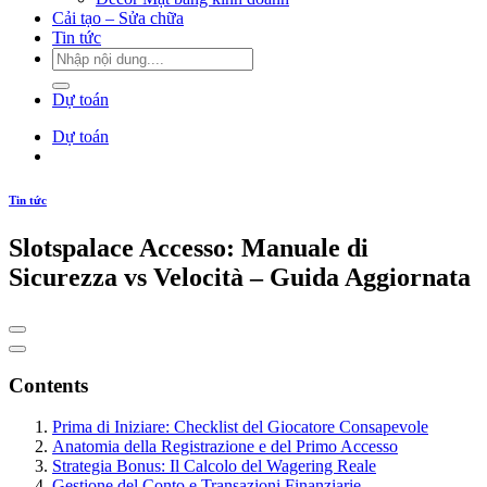
Cải tạo – Sửa chữa
Tin tức
Dự toán
Dự toán
Tin tức
Slotspalace Accesso: Manuale di
Sicurezza vs Velocità – Guida Aggiornata
Contents
Prima di Iniziare: Checklist del Giocatore Consapevole
Anatomia della Registrazione e del Primo Accesso
Strategia Bonus: Il Calcolo del Wagering Reale
Gestione del Conto e Transazioni Finanziarie