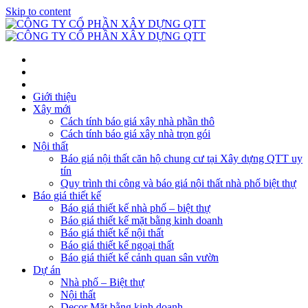
Skip to content
Giới thiệu
Xây mới
Cách tính báo giá xây nhà phần thô
Cách tính báo giá xây nhà trọn gói
Nội thất
Báo giá nội thất căn hộ chung cư tại Xây dựng QTT uy
tín
Quy trình thi công và báo giá nội thất nhà phố biệt thự
Báo giá thiết kế
Báo giá thiết kế nhà phố – biệt thự
Báo giá thiết kế mặt bằng kinh doanh
Báo giá thiết kế nội thất
Báo giá thiết kế ngoại thất
Báo giá thiết kế cảnh quan sân vườn
Dự án
Nhà phố – Biệt thự
Nội thất
Decor Mặt bằng kinh doanh