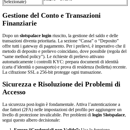
Selezionate)
Gestione del Conto e Transazioni
Finanziarie
Dopo un
slotspalace login
riuscito, la gestione del saldo e delle
transazioni diventa prioritaria. La sezione “Cassa” o “Deposito”
offre tutti i gateway di pagamento. Per i prelievi, è imperativo che il
metodo di deposito e prelievo coincidano, dove possibile (regola del
“same method policy”). Le richieste di prelievo attivano
automaticamente i controlli KYC: prepara documenti di identità
(carta d’identità o passaporto) e prova di residenza (bolletta) recente.
La cifrazione SSL a 256-bit protegge ogni transazione.
Sicurezza e Risoluzione dei Problemi di
Accesso
La sicurezza post-login è fondamentale. Attiva l’autenticazione a
due fattori (2FA) nelle impostazioni del profilo per aggiungere un
livello di protezione invalicabile. Per problemi di
login Slotspalace
,
segui questo albero decisionale:
Errore “Credenziali non Valide”:
Usa la funzione