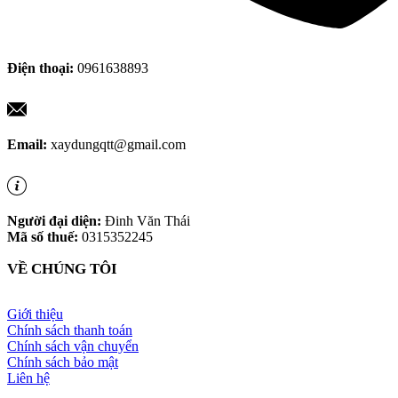
Điện thoại:
0961638893
Email:
xaydungqtt@gmail.com
Người đại diện:
Đinh Văn Thái
Mã số thuế:
0315352245
VỀ CHÚNG TÔI
Giới thiệu
Chính sách thanh toán
Chính sách vận chuyển
Chính sách bảo mật
Liên hệ