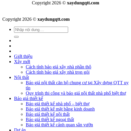
Copyright 2026 ©
xaydungqtt.com
Copyright 2026 ©
xaydungqtt.com
Giới thiệu
Xây mới
Cách tính báo giá xây nhà phần thô
Cách tính báo giá xây nhà trọn gói
Nội thất
Báo giá nội thất căn hộ chung cư tại Xây dựng QTT uy
tín
Quy trình thi công và báo giá nội thất nhà phố biệt thự
Báo giá thiết kế
Báo giá thiết kế nhà phố – biệt thự
Báo giá thiết kế mặt bằng kinh doanh
Báo giá thiết kế nội thất
Báo giá thiết kế ngoại thất
Báo giá thiết kế cảnh quan sân vườn
Dự án