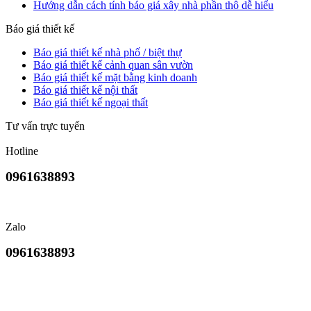
Hướng dẫn cách tính báo giá xây nhà phần thô dễ hiểu
Báo giá thiết kế
Báo giá thiết kế nhà phố / biệt thự
Báo giá thiết kế cảnh quan sân vườn
Báo giá thiết kế mặt bằng kinh doanh
Báo giá thiết kế nội thất
Báo giá thiết kế ngoại thất
Tư vấn trực tuyến
Hotline
0961638893
Zalo
0961638893