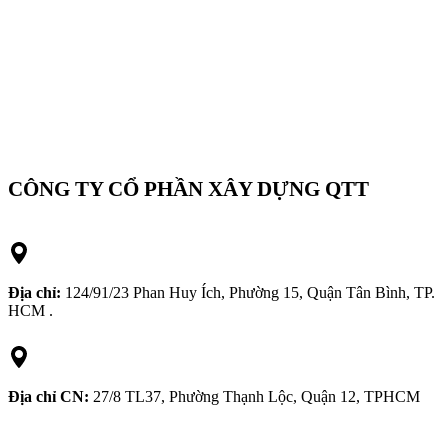
CÔNG TY CỔ PHẦN XÂY DỰNG QTT
Địa chỉ:
124/91/23 Phan Huy Ích, Phường 15, Quận Tân Bình, TP.
HCM .
Địa chỉ CN:
27/8 TL37, Phường Thạnh Lộc, Quận 12, TPHCM