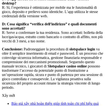
desktop?
R: Sì, l’esperienza è ottimizzata per mobile ma le funzionalità di
gioco, deposito e prelievo sono identiche. L’app utilizza le stesse
credenziali della versione web.
D: Cosa significa “verifica dell’indirizzo” e quali documenti
sono accettati?
R: Serve a confermare la tua residenza. Sono accettati: bolletta della
luce/gas/acqua, estratto conto bancario o contratto di affitto, non più
vecchi di 3 mesi, a tuo nome.
Conclusione:
Padroneggiare la procedura di
slotspalace login
va
oltre il semplice inserimento di email e password. È un processo che
coinvolge sicurezza informatica, gestione finanziaria responsabile e
comprensione dei meccanismi promozionali. Seguendo questo
manuale tecnico, i giocatori di
Slotspalace casino online
possono
trasformare l’accesso da potenziale punto di frustrazione a
un’operazione rapida, sicura e punto di partenza per una sessione di
gioco controllata e consapevole. La vigilanza proattiva sulla
sicurezza del proprio account rimane la strategia vincente di lungo
periodo.
Xây mới
Báo giá xây nhà hoàn thiện giúp tính toán chi phí hiệu quả