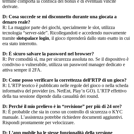
termine comporta la confisca del bonus e di eventuali vincite
derivate.
D: Cosa succede se mi disconnetto durante una giocata a
denaro reale?
R: La maggior parte dei giochi, specialmente le slot, utilizza
tecnologia “server-side”. Ricollegandoti e accedendo nuovamente
tramite
slotspalace login
, il gioco riprenderà dallo stato esatto in cui
era stato interrotto.
D: È sicuro salvare la password nel browser?
R: Per comodità sì, ma per sicurezza assoluta no. Se il dispositivo è
condiviso o vulnerabile, utilizza un password manager dedicato e
attiva sempre il 2FA.
D: Come posso verificare la correttezza dell’RTP di un gioco?
R: L’RTP teorico è pubblicato nelle regole del gioco o nella scheda
informativa del provider (es. NetEnt, Play’n GO). L’RTP effettivo
della tua sessione dipende dalla casualità dei round.
D: Perché il mio prelievo è in “revisione” per più di 24 ore?
R: È probabile che sia in corso un controllo di sicurezza o KYC
manuale. L’assistenza potrebbe richiedere documenti aggiuntivi.
Rispondi prontamente per velocizzare.
D: L’app mobile ha le stesse funzionalità della versione