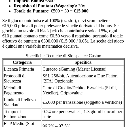
Importo Bonus:
€500
Requisito di Puntata (Wagering):
30x
Totale da Puntare:
€500 * 30 =
€15,000
Se il gioco contribuisce al 100% (es. slot), devi scommettere
€15,000 prima di poter prelevare le vincite derivate dal bonus. Se
giochi a un tavolo di blackjack che contribuisce solo al 5%, ogni
€10 puntati contano come €0,50 verso il requisito, portando il totale
effettivo da puntare a €300,000 (€15,000 / 0.05). La scelta del gioco
è quindi una variabile matematica decisiva.
Specifiche Tecniche di Slotspalace Casino
Categoria
Specifica
Licenza Primaria
Curacao eGaming (Master License)
Protocolli di
SSL 256-bit, Autenticazione a Due Fattori
Sicurezza
(2FA) Opzionale
Metodi di
Carte di Credito/Debito, E-wallets (Skrill,
Pagamento
Neteller), Criptovalute
Limite di Prelievo
€5,000 per transazione (soggetto a verifiche)
Standard
Tempo di
0-24 ore per e-wallets; 1-3 giorni bancari per
Elaborazione
carte
RTP Medio (Slot
96.2% – 97.5%