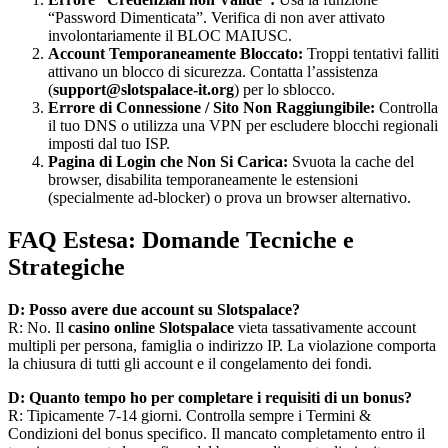
“Password Dimenticata”. Verifica di non aver attivato
involontariamente il BLOC MAIUSC.
Account Temporaneamente Bloccato:
Troppi tentativi falliti
attivano un blocco di sicurezza. Contatta l’assistenza
(
support@slotspalace-it.org
) per lo sblocco.
Errore di Connessione / Sito Non Raggiungibile:
Controlla
il tuo DNS o utilizza una VPN per escludere blocchi regionali
imposti dal tuo ISP.
Pagina di Login che Non Si Carica:
Svuota la cache del
browser, disabilita temporaneamente le estensioni
(specialmente ad-blocker) o prova un browser alternativo.
FAQ Estesa: Domande Tecniche e
Strategiche
D: Posso avere due account su Slotspalace?
R: No. Il
casino online Slotspalace
vieta tassativamente account
multipli per persona, famiglia o indirizzo IP. La violazione comporta
la chiusura di tutti gli account e il congelamento dei fondi.
D: Quanto tempo ho per completare i requisiti di un bonus?
R: Tipicamente 7-14 giorni. Controlla sempre i Termini &
Condizioni del bonus specifico. Il mancato completamento entro il