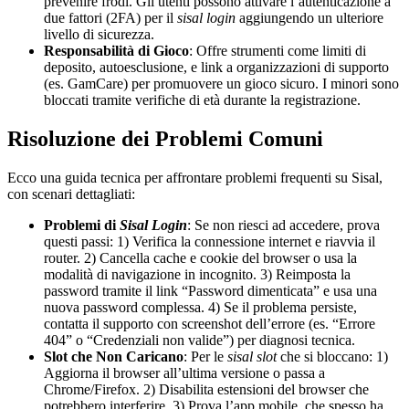
prevenire frodi. Gli utenti possono attivare l’autenticazione a
due fattori (2FA) per il
sisal login
aggiungendo un ulteriore
livello di sicurezza.
Responsabilità di Gioco
: Offre strumenti come limiti di
deposito, autoesclusione, e link a organizzazioni di supporto
(es. GamCare) per promuovere un gioco sicuro. I minori sono
bloccati tramite verifiche di età durante la registrazione.
Risoluzione dei Problemi Comuni
Ecco una guida tecnica per affrontare problemi frequenti su Sisal,
con scenari dettagliati:
Problemi di
Sisal Login
: Se non riesci ad accedere, prova
questi passi: 1) Verifica la connessione internet e riavvia il
router. 2) Cancella cache e cookie del browser o usa la
modalità di navigazione in incognito. 3) Reimposta la
password tramite il link “Password dimenticata” e usa una
nuova password complessa. 4) Se il problema persiste,
contatta il supporto con screenshot dell’errore (es. “Errore
404” o “Credenziali non valide”) per diagnosi tecnica.
Slot che Non Caricano
: Per le
sisal slot
che si bloccano: 1)
Aggiorna il browser all’ultima versione o passa a
Chrome/Firefox. 2) Disabilita estensioni del browser che
potrebbero interferire. 3) Prova l’app mobile, che spesso ha