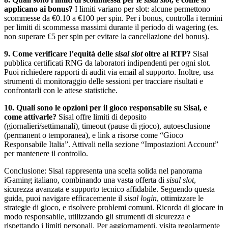
applicano ai bonus?
I limiti variano per slot: alcune permettono
scommesse da €0.10 a €100 per spin. Per i bonus, controlla i termini
per limiti di scommessa massimi durante il periodo di wagering (es.
non superare €5 per spin per evitare la cancellazione del bonus).
9. Come verificare l’equità delle
sisal slot
oltre al RTP?
Sisal
pubblica certificati RNG da laboratori indipendenti per ogni slot.
Puoi richiedere rapporti di audit via email al supporto. Inoltre, usa
strumenti di monitoraggio delle sessioni per tracciare risultati e
confrontarli con le attese statistiche.
10. Quali sono le opzioni per il gioco responsabile su Sisal, e
come attivarle?
Sisal offre limiti di deposito
(giornalieri/settimanali), timeout (pause di gioco), autoesclusione
(permanent o temporanea), e link a risorse come “Gioco
Responsabile Italia”. Attivali nella sezione “Impostazioni Account”
per mantenere il controllo.
Conclusione: Sisal rappresenta una scelta solida nel panorama
iGaming italiano, combinando una vasta offerta di
sisal slot
,
sicurezza avanzata e supporto tecnico affidabile. Seguendo questa
guida, puoi navigare efficacemente il
sisal login
, ottimizzare le
strategie di gioco, e risolvere problemi comuni. Ricorda di giocare in
modo responsabile, utilizzando gli strumenti di sicurezza e
rispettando i limiti personali. Per aggiornamenti, visita regolarmente