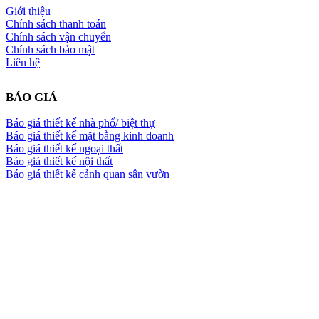
Giới thiệu
Chính sách thanh toán
Chính sách vận chuyển
Chính sách bảo mật
Liên hệ
BÁO GIÁ
Báo giá thiết kế nhà phố/ biệt thự
Báo giá thiết kế mặt bằng kinh doanh
Báo giá thiết kế ngoại thất
Báo giá thiết kế nội thất
Báo giá thiết kế cảnh quan sân vườn