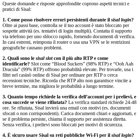
Queste domande e risposte approfondite coprono aspetti tecnici e
pratici di Sisal:
1. Come posso risolvere errori persistenti durante il
sisal login
?
Oltre ai passi base, controlla se il tuo account è stato bloccato per
sospette attività (es. tentativi di login multipli). Contatta il supporto
via telefono per uno sblocco rapido, fornendo documenti di verifica.
In casi estremi, reimposta il router o usa una VPN se le restrizioni
geografiche causano problemi.
2. Quali sono le
sisal slot
con il più alto RTP e come
identificarle?
Slot come “Blood Suckers” (98% RTP) e “Ooh Aah
Dracula” (99% RTP) offrono probabilità elevate. Per trovarle, usa i
filtri nel casinò online di Sisal per ordinare per RTP o cerca
recensioni tecniche. Ricorda che RTP alto non garantisce vincite a
breve termine, ma migliora le probabilità a lungo termine.
3. Quanto tempo richiede la verifica dell’account per i prelievi, e
cosa succede se viene rifiutata?
La verifica standard richiede 24-48
ore. Se rifiutata, Sisal invierà una email con motivi (es. documenti
sfocati o non corrispondenti). Carica documenti chiari e aggiornati, e
se il problema persiste, chiama il supporto per assistenza diretta.
Senza verifica, i prelievi sono bloccati per motivi di sicurezza.
4. È sicuro usare Sisal su reti pubbliche Wi-Fi per il
sisal login
?