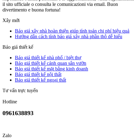
il sito ufficiale o consulta le comunicazioni via email. Buon
divertimento e buona fortuna!
Xây mới
Báo giá xây nhà hoàn thiện giúp tính toán chi phí hiệu quả
Hướng dẫn cách tính báo giá xây nhà phần thô dễ hiểu
Báo giá thiết kế
Báo giá thiết kế nhà phố / biệt thự
Báo giá thiết kế cảnh quan sân vườn
Báo giá thiết kế mặt bằng kinh doanh
Báo giá thiết kế nội thất
Báo giá thiết kế ngoại thất
Tư vấn trực tuyến
Hotline
0961638893
Zalo