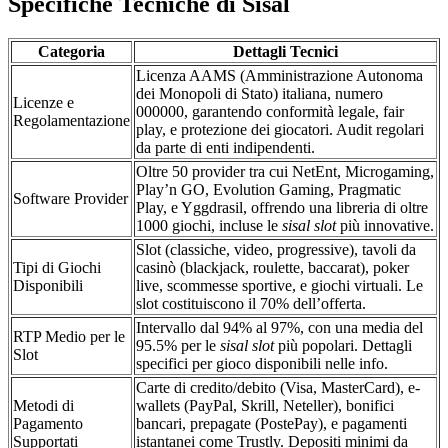
Specifiche Tecniche di Sisal
Categoria
Dettagli Tecnici
Licenza AAMS (Amministrazione Autonoma
dei Monopoli di Stato) italiana, numero
Licenze e
000000, garantendo conformità legale, fair
Regolamentazione
play, e protezione dei giocatori. Audit regolari
da parte di enti indipendenti.
Oltre 50 provider tra cui NetEnt, Microgaming,
Play’n GO, Evolution Gaming, Pragmatic
Software Provider
Play, e Yggdrasil, offrendo una libreria di oltre
1000 giochi, incluse le
sisal slot
più innovative.
Slot (classiche, video, progressive), tavoli da
Tipi di Giochi
casinò (blackjack, roulette, baccarat), poker
Disponibili
live, scommesse sportive, e giochi virtuali. Le
slot costituiscono il 70% dell’offerta.
Intervallo dal 94% al 97%, con una media del
RTP Medio per le
95.5% per le
sisal slot
più popolari. Dettagli
Slot
specifici per gioco disponibili nelle info.
Carte di credito/debito (Visa, MasterCard), e-
Metodi di
wallets (PayPal, Skrill, Neteller), bonifici
Pagamento
bancari, prepagate (PostePay), e pagamenti
Supportati
istantanei come Trustly. Depositi minimi da