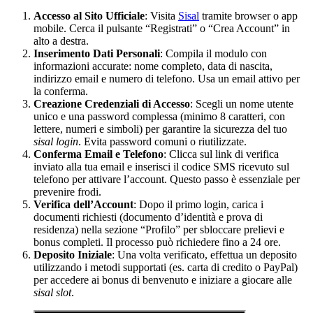
Accesso al Sito Ufficiale
: Visita
Sisal
tramite browser o app
mobile. Cerca il pulsante “Registrati” o “Crea Account” in
alto a destra.
Inserimento Dati Personali
: Compila il modulo con
informazioni accurate: nome completo, data di nascita,
indirizzo email e numero di telefono. Usa un email attivo per
la conferma.
Creazione Credenziali di Accesso
: Scegli un nome utente
unico e una password complessa (minimo 8 caratteri, con
lettere, numeri e simboli) per garantire la sicurezza del tuo
sisal login
. Evita password comuni o riutilizzate.
Conferma Email e Telefono
: Clicca sul link di verifica
inviato alla tua email e inserisci il codice SMS ricevuto sul
telefono per attivare l’account. Questo passo è essenziale per
prevenire frodi.
Verifica dell’Account
: Dopo il primo login, carica i
documenti richiesti (documento d’identità e prova di
residenza) nella sezione “Profilo” per sbloccare prelievi e
bonus completi. Il processo può richiedere fino a 24 ore.
Deposito Iniziale
: Una volta verificato, effettua un deposito
utilizzando i metodi supportati (es. carta di credito o PayPal)
per accedere ai bonus di benvenuto e iniziare a giocare alle
sisal slot
.