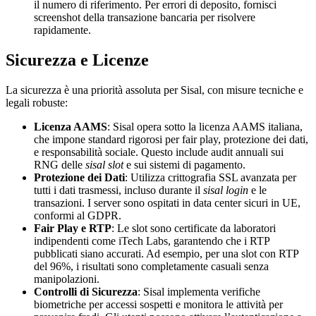
il numero di riferimento. Per errori di deposito, fornisci
screenshot della transazione bancaria per risolvere
rapidamente.
Sicurezza e Licenze
La sicurezza è una priorità assoluta per Sisal, con misure tecniche e
legali robuste:
Licenza AAMS
: Sisal opera sotto la licenza AAMS italiana,
che impone standard rigorosi per fair play, protezione dei dati,
e responsabilità sociale. Questo include audit annuali sui
RNG delle
sisal slot
e sui sistemi di pagamento.
Protezione dei Dati
: Utilizza crittografia SSL avanzata per
tutti i dati trasmessi, incluso durante il
sisal login
e le
transazioni. I server sono ospitati in data center sicuri in UE,
conformi al GDPR.
Fair Play e RTP
: Le slot sono certificate da laboratori
indipendenti come iTech Labs, garantendo che i RTP
pubblicati siano accurati. Ad esempio, per una slot con RTP
del 96%, i risultati sono completamente casuali senza
manipolazioni.
Controlli di Sicurezza
: Sisal implementa verifiche
biometriche per accessi sospetti e monitora le attività per