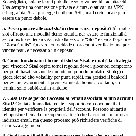
Sconsigliato, poiché le reti pubbliche sono vulnerabili ad attacchi.
Usa sempre una connessione privata e sicura, o attiva una VPN
crittografata. Sisal protegge i dati con SSL, ma la rete locale può
essere un punto debole.
5. Posso giocare alle
sisal slot
in demo senza deposito?
Sì, molte
slot offrono una modalità demo gratuita per testare le funzionalità
senza rischiare denaro. Accedi alla sezione “Slot” e cerca l’opzione
“Gioca Gratis”. Questo non richiede un account verificato, ma per
vincite reali, è necessario un deposito.
6. Come funzionano i tornei di slot su Sisal, e qual è la strategia
per vincere?
Sisal ospita tornei regolari dove i giocatori competono
per punti basati su vincite durante un periodo limitato. Strategia:
gioca slot ad alto volatility per punti rapidi, ma gestisci il bankroll
per evitare esaurimenti. I premi vanno da bonus a contanti, e i
termini sono pubblicati in anticipo.
7. Cosa fare se perdo l’accesso all’email associata al mio account
Sisal?
Contatta immediatamente il supporto con documenti di
identità per verificare la proprietà dell’account. Possono aiutarti a
reimpostare l’email di recupero o a trasferire l’account a un nuovo
indirizzo email, ma questo processo può richiedere verifiche di
sicurezza aggiuntive.
8. Quali sono i limiti di scommessa per le
sisal slot
, e come si