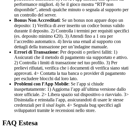
performance migliori. 4) Se il gioco mostra “RTP non
disponibile”, attendi qualche minuto o segnala al supporto per
un controllo del server.
Bonus Non Accreditati
: Se un bonus non appare dopo un
deposito: 1) Verifica di aver inserito un codice bonus valido
durante il deposito. 2) Controlla i termini per requisiti specifici
(es. deposito minimo €20). 3) Attendi fino a 1 ora per
l’accredito automatico. 4) Invia una email al supporto con
dettagli della transazione per un’indagine manuale.
Errori di Transazione
: Per depositi o prelievi falliti: 1)
Assicurati che il metodo di pagamento sia supportato e attivo.
2) Controlla i limiti di transazione nel tuo profilo. 3) Per
prelievi rifiutati, verifica che i documenti di verifica siano stati
approvati. 4> Contatta la tua banca o provider di pagamento
per escludere blocchi dal loro lato.
Problemi con l’App Mobile
: Se l’app si chiude
inaspettatamente: 1) Aggiorna l’app all’ultima versione dallo
store ufficiale. 2> Libera spazio sul dispositivo o riavvialo. 3>
Disinstalla e reinstalla l’app, assicurandoti di usare le stesse
credenziali per il
sisal login
. 4> Segnala bug specifici agli
sviluppatori tramite le recensioni nello store.
FAQ Estesa