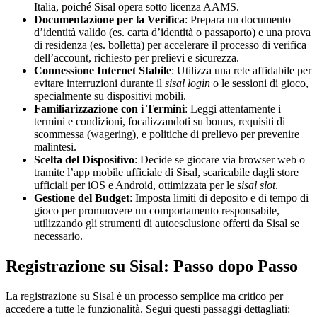
Italia, poiché Sisal opera sotto licenza AAMS.
Documentazione per la Verifica
: Prepara un documento
d’identità valido (es. carta d’identità o passaporto) e una prova
di residenza (es. bolletta) per accelerare il processo di verifica
dell’account, richiesto per prelievi e sicurezza.
Connessione Internet Stabile
: Utilizza una rete affidabile per
evitare interruzioni durante il
sisal login
o le sessioni di gioco,
specialmente su dispositivi mobili.
Familiarizzazione con i Termini
: Leggi attentamente i
termini e condizioni, focalizzandoti su bonus, requisiti di
scommessa (wagering), e politiche di prelievo per prevenire
malintesi.
Scelta del Dispositivo
: Decide se giocare via browser web o
tramite l’app mobile ufficiale di Sisal, scaricabile dagli store
ufficiali per iOS e Android, ottimizzata per le
sisal slot
.
Gestione del Budget
: Imposta limiti di deposito e di tempo di
gioco per promuovere un comportamento responsabile,
utilizzando gli strumenti di autoesclusione offerti da Sisal se
necessario.
Registrazione su Sisal: Passo dopo Passo
La registrazione su Sisal è un processo semplice ma critico per
accedere a tutte le funzionalità. Segui questi passaggi dettagliati: