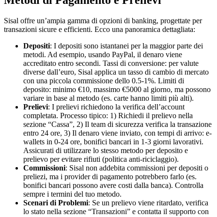
Metodi di Pagamento e Prelievi
Sisal offre un’ampia gamma di opzioni di banking, progettate per
transazioni sicure e efficienti. Ecco una panoramica dettagliata:
Depositi
: I depositi sono istantanei per la maggior parte dei
metodi. Ad esempio, usando PayPal, il denaro viene
accreditato entro secondi. Tassi di conversione: per valute
diverse dall’euro, Sisal applica un tasso di cambio di mercato
con una piccola commissione dello 0.5-1%. Limiti di
deposito: minimo €10, massimo €5000 al giorno, ma possono
variare in base al metodo (es. carte hanno limiti più alti).
Prelievi
: I prelievi richiedono la verifica dell’account
completata. Processo tipico: 1) Richiedi il prelievo nella
sezione “Cassa”, 2) Il team di sicurezza verifica la transazione
entro 24 ore, 3) Il denaro viene inviato, con tempi di arrivo: e-
wallets in 0-24 ore, bonifici bancari in 1-3 giorni lavorativi.
Assicurati di utilizzare lo stesso metodo per deposito e
prelievo per evitare rifiuti (politica anti-riciclaggio).
Commissioni
: Sisal non addebita commissioni per depositi o
preliezi, ma i provider di pagamento potrebbero farlo (es.
bonifici bancari possono avere costi dalla banca). Controlla
sempre i termini del tuo metodo.
Scenari di Problemi
: Se un prelievo viene ritardato, verifica
lo stato nella sezione “Transazioni” e contatta il supporto con