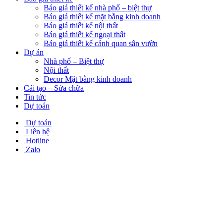
Báo giá thiết kế nhà phố – biệt thự
Báo giá thiết kế mặt bằng kinh doanh
Báo giá thiết kế nội thất
Báo giá thiết kế ngoại thất
Báo giá thiết kế cảnh quan sân vườn
Dự án
Nhà phố – Biệt thự
Nội thất
Decor Mặt bằng kinh doanh
Cải tạo – Sửa chữa
Tin tức
Dự toán
Dự toán
Liên hệ
Hotline
Zalo