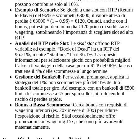
possono contribuire solo al 10%.
Esempio di Scenario
: Se giochi a una slot con RTP (Return
to Player) del 96% e scommetti €3000, il valore atteso di
perdita è €3000 * (1 – 0.96) = €120. Quindi, anche con il
bonus, potresti perdere in media €120 prima di soddisfare il
wagering, sottolineando l’importanza di scegliere slot ad alto
RTP.
Analisi del RTP nelle Slot
: Le
sisal slot
offrono RTP
variabili; ad esempio, “Book of Dead” ha un RTP del
96.21%, mentre “Starburst” ha il 96.1%. Usa queste
informazioni per selezionare giochi con probabilità migliori.
Calcola il vantaggio della casa: per un RTP del 96%, la casa
trattiene il 4% delle scommesse a lungo termine.
Gestione del Bankroll
: Per sessioni prolungate, applica la
strategia del 1%: non scommettere più dell’1% del tuo
bankroll totale per giro. Ad esempio, con un bankroll di €500,
limita le scommesse a €5 per spin sulle slot, riducendo il
rischio di perdite rapide.
Bonus a Bassa Scommessa
: Cerca bonus con requisiti di
wagering inferiori (es. 20x invece di 30x) per ridurre
l’esposizione al rischio. Sisal occasionalmente offre
promozioni con wagering 15x, che sono più favorevoli
matematicamente.