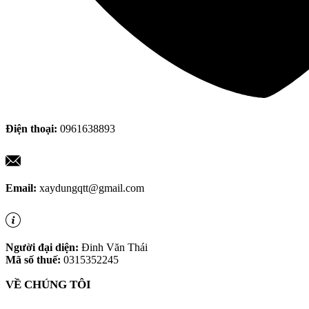
Điện thoại:
0961638893
Email:
xaydungqtt@gmail.com
Người đại diện:
Đinh Văn Thái
Mã số thuế:
0315352245
VỀ CHÚNG TÔI