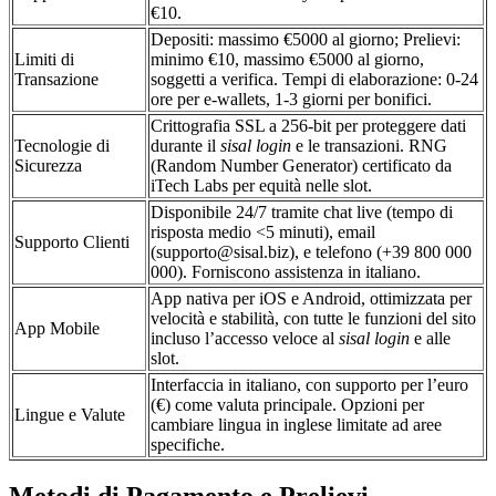
€10.
Depositi: massimo €5000 al giorno; Prelievi:
Limiti di
minimo €10, massimo €5000 al giorno,
Transazione
soggetti a verifica. Tempi di elaborazione: 0-24
ore per e-wallets, 1-3 giorni per bonifici.
Crittografia SSL a 256-bit per proteggere dati
Tecnologie di
durante il
sisal login
e le transazioni. RNG
Sicurezza
(Random Number Generator) certificato da
iTech Labs per equità nelle slot.
Disponibile 24/7 tramite chat live (tempo di
risposta medio <5 minuti), email
Supporto Clienti
(supporto@sisal.biz), e telefono (+39 800 000
000). Forniscono assistenza in italiano.
App nativa per iOS e Android, ottimizzata per
velocità e stabilità, con tutte le funzioni del sito
App Mobile
incluso l’accesso veloce al
sisal login
e alle
slot.
Interfaccia in italiano, con supporto per l’euro
(€) come valuta principale. Opzioni per
Lingue e Valute
cambiare lingua in inglese limitate ad aree
specifiche.