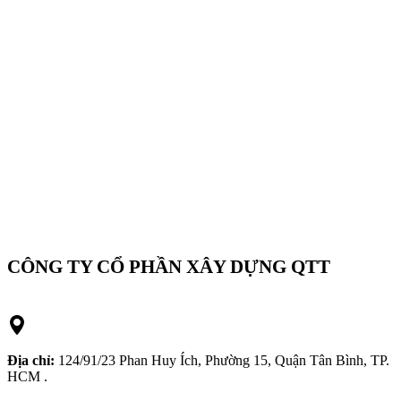
CÔNG TY CỔ PHẦN XÂY DỰNG QTT
Địa chỉ:
124/91/23 Phan Huy Ích, Phường 15, Quận Tân Bình, TP.
HCM .