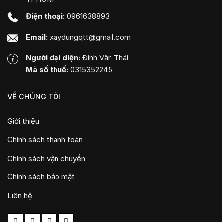
Điện thoại:
0961638893
Email:
xaydungqtt@gmail.com
Người đại diện:
Đinh Văn Thái
Mã số thuế:
0315352245
VỀ CHÚNG TÔI
Giới thiệu
Chính sách thanh toán
Chính sách vận chuyển
Chính sách bảo mật
Liên hệ