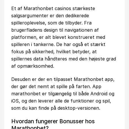
Et af Marathonbet casinos stærkeste
salgsargumenter er den dedikerede
spilleroplevelse, som de tilbyder. Fra
brugerfladens design til navigationen af
platformen, er alt blevet konstrueret med
spilleren i tankerne. De har også et stærkt
fokus på sikkerhed, hvilket betyder, at
spillernes data håndteres med den højeste grad
af opmærksomhed.
Desuden er der en tilpasset Marathonbet app,
der gør det nemt at spille på farten. App
marathonbet er tilgængelig til både Android og
iOS, og den leverer alle de funktioner og spil,
som du kan finde på desktop-versionen.
Hvordan fungerer Bonusser hos
Marathonbet?