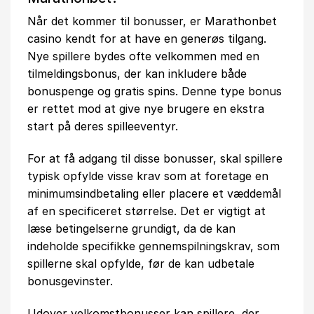
Når det kommer til bonusser, er Marathonbet
casino kendt for at have en generøs tilgang.
Nye spillere bydes ofte velkommen med en
tilmeldingsbonus, der kan inkludere både
bonuspenge og gratis spins. Denne type bonus
er rettet mod at give nye brugere en ekstra
start på deres spilleeventyr.
For at få adgang til disse bonusser, skal spillere
typisk opfylde visse krav som at foretage en
minimumsindbetaling eller placere et væddemål
af en specificeret størrelse. Det er vigtigt at
læse betingelserne grundigt, da de kan
indeholde specifikke gennemspilningskrav, som
spillerne skal opfylde, før de kan udbetale
bonusgevinster.
Udover velkomstbonusser kan spillere, der