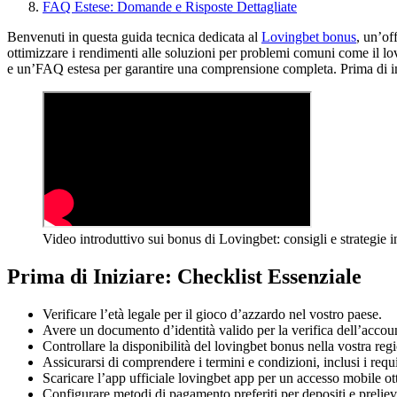
FAQ Estese: Domande e Risposte Dettagliate
Benvenuti in questa guida tecnica dedicata al
Lovingbet bonus
, un’of
ottimizzare i rendimenti alle soluzioni per problemi comuni come il lov
e un’FAQ estesa per garantire una comprensione completa. Prima di imm
Video introduttivo sui bonus di Lovingbet: consigli e strategie in
Prima di Iniziare: Checklist Essenziale
Verificare l’età legale per il gioco d’azzardo nel vostro paese.
Avere un documento d’identità valido per la verifica dell’accou
Controllare la disponibilità del lovingbet bonus nella vostra reg
Assicurarsi di comprendere i termini e condizioni, inclusi i requ
Scaricare l’app ufficiale lovingbet app per un accesso mobile ot
Configurare metodi di pagamento preferiti per depositi e preliev