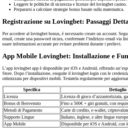
Leggere le politiche di sicurezza e licenze del lovingbet casino.
Prepararsi a calcolare strategie bonus basate sulla matematica.
Registrazione su Lovingbet: Passaggi Detta
Per accedere al lovingbet bonus, è necessario creare un account. Seguite
email, create una password sicura, confermate l’indirizzo email via link
usare informazioni accurate per evitare problemi durante i prelievi.
App Mobile Lovingbet: Installazione e Fun
L’app lovingbet app è disponibile per iOS e Android, offrendo un’esper
Store. Dopo l’installazione, eseguite il lovingbet login con le credenz
ottimizzata per dispositivi mobili. Testatela regolarmente per aggiorna
Specifica
Dettaglio
Licenza
Licenza di gioco d’azzautorizzata, g
Bonus di Benvenuto
Fino a 500€ + giri gratuiti, con requi
Metodi di Pagamento
Carte di credito, e-wallet, criptovalut
Supporto Lingue
Italiano, inglese, e altre lingue europ
App Mobile
Disponibile per iOS e Android, con l