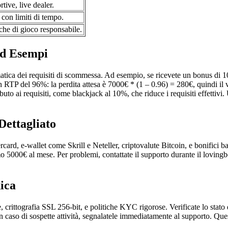
tive, live dealer.
con limiti di tempo.
che di gioco responsabile.
ed Esempi
atica dei requisiti di scommessa. Ad esempio, se ricevete un bonus di 
 RTP del 96%: la perdita attesa è 7000€ * (1 – 0.96) = 280€, quindi il
buto ai requisiti, come blackjack al 10%, che riduce i requisiti effettivi.
Dettagliato
card, e-wallet come Skrill e Neteller, criptovalute Bitcoin, e bonifici b
 5000€ al mese. Per problemi, contattate il supporto durante il lovingbet
ica
 crittografia SSL 256-bit, e politiche KYC rigorose. Verificate lo stato 
In caso di sospette attività, segnalatele immediatamente al supporto. Que