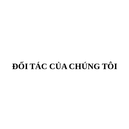
ĐỐI TÁC CỦA CHÚNG TÔI