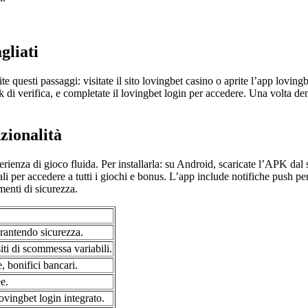
gliati
 questi passaggi: visitate il sito lovingbet casino o aprite l’app lovingb
 di verifica, e completate il lovingbet login per accedere. Una volta dent
zionalità
ienza di gioco fluida. Per installarla: su Android, scaricate l’APK dal s
iali per accedere a tutti i giochi e bonus. L’app include notifiche push 
menti di sicurezza.
arantendo sicurezza.
siti di scommessa variabili.
e, bonifici bancari.
ee.
ovingbet login integrato.