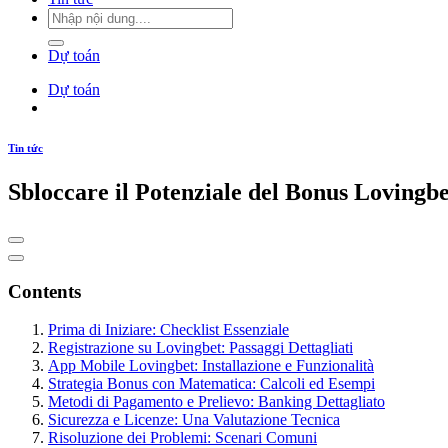
Dự toán
Dự toán
Tin tức
Sbloccare il Potenziale del Bonus Lovingb
Contents
Prima di Iniziare: Checklist Essenziale
Registrazione su Lovingbet: Passaggi Dettagliati
App Mobile Lovingbet: Installazione e Funzionalità
Strategia Bonus con Matematica: Calcoli ed Esempi
Metodi di Pagamento e Prelievo: Banking Dettagliato
Sicurezza e Licenze: Una Valutazione Tecnica
Risoluzione dei Problemi: Scenari Comuni