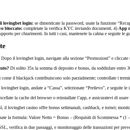
 lovingbet login:
se dimenticate la password, usate la funzione “Recu
vo bloccato:
completate la verifica KYC inviando documenti. 4)
App n
upporto per chiarimenti. In tutti i casi, mantenete la calma e seguite le gu
te
Dopo il lovingbet login, navigate alla sezione “Promozioni” e cliccate s
nuto?
Di solito 35x la somma di deposito e bonus, da soddisfare entro 3
 come il blackjack contribuiscono solo parzialmente; controllate i termi
ovingbet login, andate a “Cassa”, selezionate “Prelievo”, e seguite le i
ellate la cache del browser o reinstallate l’app, e assicuratevi di usare 
ì, il lovingbet casino offre bonus settimanali, cashback, e tornei; monit
ate la formula: Valore Netto = Bonus – (Requisiti di Scommessa * (1 – 
SSL, verifica in due passaggi, e monitoraggio delle transazioni per preve