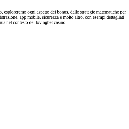
, esploreremo ogni aspetto dei bonus, dalle strategie matematiche per
strazione, app mobile, sicurezza e molto altro, con esempi dettagliati
us nel contesto del lovingbet casino.