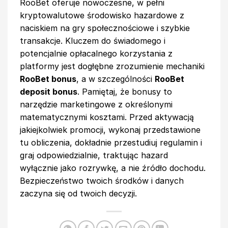
RooBet oferuje nowoczesne, w pełni
kryptowalutowe środowisko hazardowe z
naciskiem na gry społecznościowe i szybkie
transakcje. Kluczem do świadomego i
potencjalnie opłacalnego korzystania z
platformy jest dogłębne zrozumienie mechaniki
RooBet bonus
, a w szczególności
RooBet
deposit bonus
. Pamiętaj, że bonusy to
narzędzie marketingowe z określonymi
matematycznymi kosztami. Przed aktywacją
jakiejkolwiek promocji, wykonaj przedstawione
tu obliczenia, dokładnie przestudiuj regulamin i
graj odpowiedzialnie, traktując hazard
wyłącznie jako rozrywkę, a nie źródło dochodu.
Bezpieczeństwo twoich środków i danych
zaczyna się od twoich decyzji.