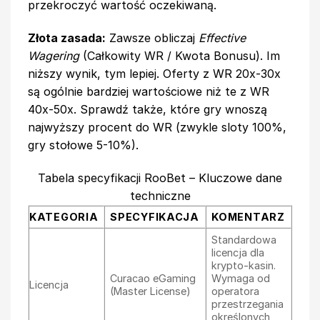
przekroczyć wartość oczekiwaną.
Złota zasada:
Zawsze obliczaj
Effective
Wagering
(Całkowity WR / Kwota Bonusu). Im
niższy wynik, tym lepiej. Oferty z WR 20x-30x
są ogólnie bardziej wartościowe niż te z WR
40x-50x. Sprawdź także, które gry wnoszą
najwyższy procent do WR (zwykle sloty 100%,
gry stołowe 5-10%).
Tabela specyfikacji RooBet – Kluczowe dane
techniczne
KATEGORIA
SPECYFIKACJA
KOMENTARZ
Standardowa
licencja dla
krypto-kasin.
Curacao eGaming
Wymaga od
Licencja
(Master License)
operatora
przestrzegania
określonych