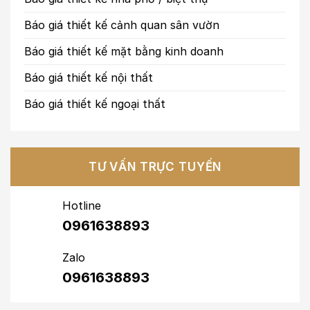
Báo giá thiết kế cảnh quan sân vườn
Báo giá thiết kế mặt bằng kinh doanh
Báo giá thiết kế nội thất
Báo giá thiết kế ngoại thất
TƯ VẤN TRỰC TUYẾN
Hotline
0961638893
Zalo
0961638893