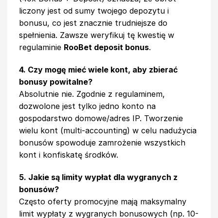
liczony jest od sumy twojego depozytu i
bonusu, co jest znacznie trudniejsze do
spełnienia. Zawsze weryfikuj tę kwestię w
regulaminie
RooBet deposit bonus
.
4. Czy mogę mieć wiele kont, aby zbierać
bonusy powitalne?
Absolutnie nie. Zgodnie z regulaminem,
dozwolone jest tylko jedno konto na
gospodarstwo domowe/adres IP. Tworzenie
wielu kont (multi-accounting) w celu nadużycia
bonusów spowoduje zamrożenie wszystkich
kont i konfiskatę środków.
5. Jakie są limity wypłat dla wygranych z
bonusów?
Często oferty promocyjne mają maksymalny
limit wypłaty z wygranych bonusowych (np. 10-