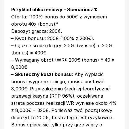
Przykład obliczeniowy – Scenariusz 1:
Oferta: “100% bonus do 500€ z wymogiem
obrotu 40x (bonus).”
Depozyt gracza: 200€.
– Kwot bonusu: 200€ (100% z 200€).
– Łączne środki do gry: 200€ (własne) + 200€
(bonus) = 400€.
– Wymagany obrót (WR): 200€ (bonus) * 40 =
8,000€.
–
Skuteczny koszt bonusu:
Aby wypłacić
bonus i wygrane z niego, musisz postawić
8,000€. Przy założeniu średniej teoretycznej
przewagi kasyna (RTP 96%), oczekiwana
strata podczas realizacji WR wyniesie około 4%
z 8,000€ = 320€. Ponieważ twój początkowy
depozyt to 200€, ta strategia jest ryzykowna.
Bonus opłaca się tylko przy grze w gry o