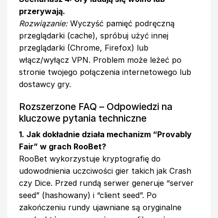
przerywają.
Rozwiązanie:
Wyczyść pamięć podręczną
przeglądarki (cache), spróbuj użyć innej
przeglądarki (Chrome, Firefox) lub
włącz/wyłącz VPN. Problem może leżeć po
stronie twojego połączenia internetowego lub
dostawcy gry.
Rozszerzone FAQ – Odpowiedzi na
kluczowe pytania techniczne
1. Jak dokładnie działa mechanizm “Provably
Fair” w grach RooBet?
RooBet wykorzystuje kryptografię do
udowodnienia uczciwości gier takich jak Crash
czy Dice. Przed rundą serwer generuje “server
seed” (hashowany) i “client seed”. Po
zakończeniu rundy ujawniane są oryginalne