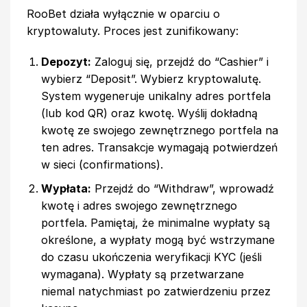
RooBet działa wyłącznie w oparciu o
kryptowaluty. Proces jest zunifikowany:
Depozyt:
Zaloguj się, przejdź do “Cashier” i
wybierz “Deposit”. Wybierz kryptowalutę.
System wygeneruje unikalny adres portfela
(lub kod QR) oraz kwotę. Wyślij dokładną
kwotę ze swojego zewnętrznego portfela na
ten adres. Transakcje wymagają potwierdzeń
w sieci (confirmations).
Wypłata:
Przejdź do “Withdraw”, wprowadź
kwotę i adres swojego zewnętrznego
portfela. Pamiętaj, że minimalne wypłaty są
określone, a wypłaty mogą być wstrzymane
do czasu ukończenia weryfikacji KYC (jeśli
wymagana). Wypłaty są przetwarzane
niemal natychmiast po zatwierdzeniu przez