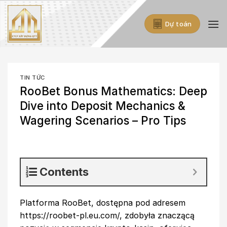
Skip
to
Dự toán
content
TIN TỨC
RooBet Bonus Mathematics: Deep
Dive into Deposit Mechanics &
Wagering Scenarios – Pro Tips
Contents
Platforma RooBet, dostępna pod adresem
https://roobet-pl.eu.com/
, zdobyła znaczącą