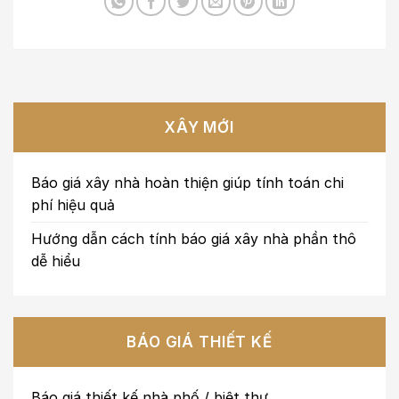
XÂY MỚI
Báo giá xây nhà hoàn thiện giúp tính toán chi
phí hiệu quả
Hướng dẫn cách tính báo giá xây nhà phần thô
dễ hiểu
BÁO GIÁ THIẾT KẾ
Báo giá thiết kế nhà phố / biệt thự