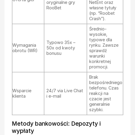
oryginalne gry
NetEnt oraz
RooBet
własne tytuły
(np. “Roobet
Crash”).
Średnio-
wysokie,
typowe dla
Typowo 35x –
Wymagania
rynku. Zawsze
50x od kwoty
obrotu (WR)
sprawdź
bonusu
warunki
konkretnej
promocji.
Brak
bezpośredniego
telefonu. Czas
Wsparcie
24/7 via Live Chat
reakcji na
klienta
i e-mail
czacie jest
generalnie
szybki.
Metody bankowości: Depozyty i
wypłaty