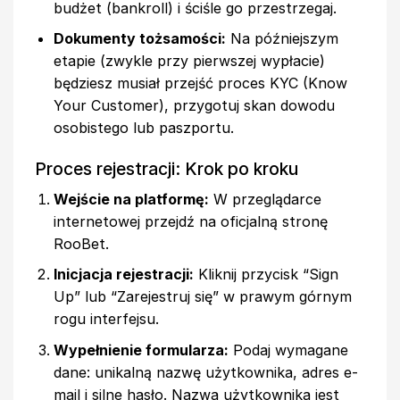
budżet (bankroll) i ściśle go przestrzegaj.
Dokumenty tożsamości:
Na późniejszym
etapie (zwykle przy pierwszej wypłacie)
będziesz musiał przejść proces KYC (Know
Your Customer), przygotuj skan dowodu
osobistego lub paszportu.
Proces rejestracji: Krok po kroku
Wejście na platformę:
W przeglądarce
internetowej przejdź na oficjalną stronę
RooBet.
Inicjacja rejestracji:
Kliknij przycisk “Sign
Up” lub “Zarejestruj się” w prawym górnym
rogu interfejsu.
Wypełnienie formularza:
Podaj wymagane
dane: unikalną nazwę użytkownika, adres e-
mail i silne hasło. Nazwa użytkownika jest