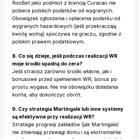
RooBet jako podmiot z licencją Curacao nie
pobiera polskich podatków od wygranych.
Obowiązek zgłoszenia i opłacenia podatku od
wygranych hazardowych (jeśli przekraczają
kwotę wolną) spoczywa na graczu, zgodnie z
polskim prawem podatkowym.
8. Co się dzieje, jeśli podczas realizacji WR
moje środki spadną do zera?
Jeśli stracisz zarówno środki własne, jak i
bonusowe przed spełnieniem WR, bonus po
prostu wygasa. Nie ma obowiązku doładania
konta, aby dokończyć obrót.
9. Czy strategia Martingale lub inne systemy
są efektywne przy realizacji WR?
Strategie progresji zakładów (jak Martingale)
nie zmieniają przewagi domu i są ekstremalnie