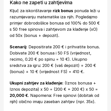
Kako ne zapeti u zahtjevima
Ključ za iskorištavanje
rizk bonus
ponuda leži u
razumijevanju matematike iza njih. Pogledajmo
primjer dobrodošlice bonusa od 100% do 500 €
s 50 free spinova i zahtjevom za klađenje (xO)
od 50x (bonus + depozit).
Scenarij:
Depositirate 200 € i prihvatite bonus.
Dobivate 200 € bonusa i 50 FS (vrijednost,
recimo, 0.20 € po spinu = 10 €). Ukupno
sredstva za igru: 200 € (vaš depozit) + 200 €
(bonus) + 10 € (vrijednost FS) = 410 €.
Ukupni zahtjev za klađenje:
(Iznos bonusa +
Iznos depozita) x 50 = (200 € + 200 €) x 50 =
20,000 €
. Napomena: Free spinovi (dobitak od
njih) obično imaju zaseban zahtjev (npr. 35x).