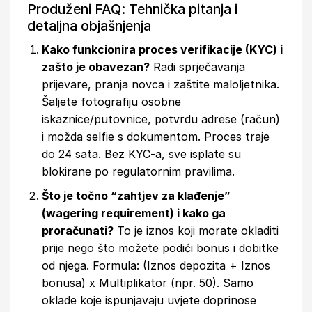
Produženi FAQ: Tehnička pitanja i
detaljna objašnjenja
Kako funkcionira proces verifikacije (KYC) i
zašto je obavezan?
Radi sprječavanja
prijevare, pranja novca i zaštite maloljetnika.
Šaljete fotografiju osobne
iskaznice/putovnice, potvrdu adrese (račun)
i možda selfie s dokumentom. Proces traje
do 24 sata. Bez KYC-a, sve isplate su
blokirane po regulatornim pravilima.
Što je točno “zahtjev za klađenje”
(wagering requirement) i kako ga
proračunati?
To je iznos koji morate okladiti
prije nego što možete podići bonus i dobitke
od njega. Formula: (Iznos depozita + Iznos
bonusa) x Multiplikator (npr. 50). Samo
oklade koje ispunjavaju uvjete doprinose