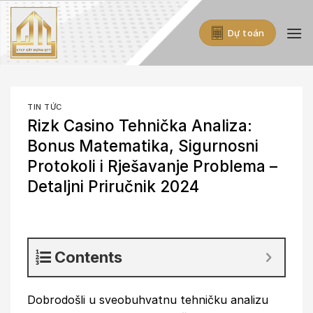
Skip
to
Dự toán
content
TIN TỨC
Rizk Casino Tehnička Analiza:
Bonus Matematika, Sigurnosni
Protokoli i Rješavanje Problema –
Detaljni Priručnik 2024
Contents
Dobrodošli u sveobuhvatnu tehničku analizu