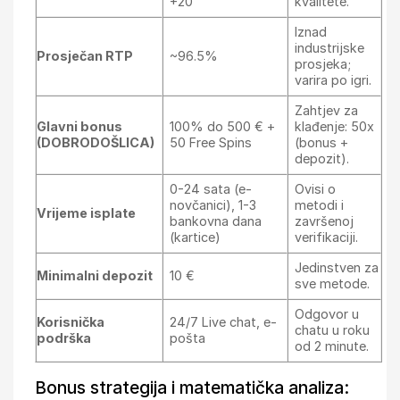
+20
kvalitete.
Iznad
industrijske
Prosječan RTP
~96.5%
prosjeka;
varira po igri.
Zahtjev za
Glavni bonus
100% do 500 € +
klađenje: 50x
(DOBRODOŠLICA)
50 Free Spins
(bonus +
depozit).
0-24 sata (e-
Ovisi o
novčanici), 1-3
metodi i
Vrijeme isplate
bankovna dana
završenoj
(kartice)
verifikaciji.
Jedinstven za
Minimalni depozit
10 €
sve metode.
Odgovor u
Korisnička
24/7 Live chat, e-
chatu u roku
podrška
pošta
od 2 minute.
Bonus strategija i matematička analiza: