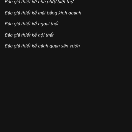
Báo giá thiết kế nhà phố/ biệt thự
Báo giá thiết kế mặt bằng kinh doanh
Báo giá thiết kế ngoại thất
Báo giá thiết kế nội thất
Báo giá thiết kế cảnh quan sân vườn