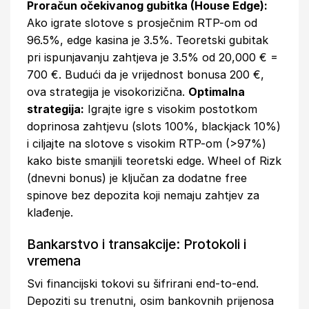
Proračun očekivanog gubitka (House Edge):
Ako igrate slotove s prosječnim RTP-om od
96.5%, edge kasina je 3.5%. Teoretski gubitak
pri ispunjavanju zahtjeva je 3.5% od 20,000 € =
700 €. Budući da je vrijednost bonusa 200 €,
ova strategija je visokorizična.
Optimalna
strategija:
Igrajte igre s visokim postotkom
doprinosa zahtjevu (slots 100%, blackjack 10%)
i ciljajte na slotove s visokim RTP-om (>97%)
kako biste smanjili teoretski edge. Wheel of Rizk
(dnevni bonus) je ključan za dodatne free
spinove bez depozita koji nemaju zahtjev za
klađenje.
Bankarstvo i transakcije: Protokoli i
vremena
Svi financijski tokovi su šifrirani end-to-end.
Depoziti su trenutni, osim bankovnih prijenosa