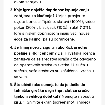
ovom zahtjevu.
Koje igre najviše doprinose ispunjavanju
zahtjeva za klađenje?
Uvijek provjerite
uvjete bonusa! Tipično: slotovi (100%), video
poker (20%), blackjack (10%), rulet (10%).
Igre s niskim doprinosom imaju veći house
edge za kasino, pa su ograničene.
Je li moj novac siguran ako Rizk uredno
posluje s HR licencom?
Da. Hrvatska licenca
zahtijeva da se sredstva igrača drže odvojeno
od operativnih sredstva tvrtke. U slučaju
stečaja, vaša sredstva su zaštićena i vraćaju
se vam.
Što učiniti ako sumnjate da je došlo do
tehničke greške u igri (npr. slot se srušio
tijekom velikog dobitka)?
Nemojte napustiti
igru. 1. Snimite ekran (screenshot ili video)