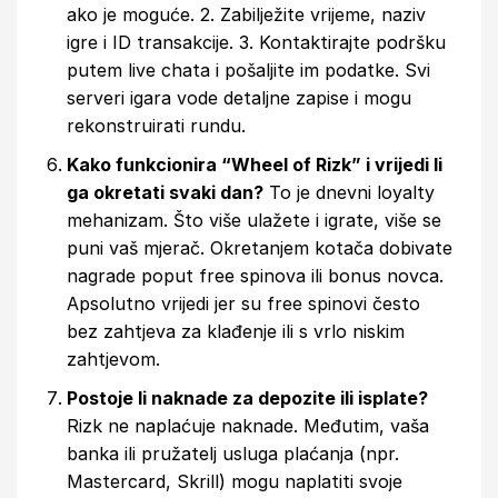
ako je moguće. 2. Zabilježite vrijeme, naziv
igre i ID transakcije. 3. Kontaktirajte podršku
putem live chata i pošaljite im podatke. Svi
serveri igara vode detaljne zapise i mogu
rekonstruirati rundu.
Kako funkcionira “Wheel of Rizk” i vrijedi li
ga okretati svaki dan?
To je dnevni loyalty
mehanizam. Što više ulažete i igrate, više se
puni vaš mjerač. Okretanjem kotača dobivate
nagrade poput free spinova ili bonus novca.
Apsolutno vrijedi jer su free spinovi često
bez zahtjeva za klađenje ili s vrlo niskim
zahtjevom.
Postoje li naknade za depozite ili isplate?
Rizk ne naplaćuje naknade. Međutim, vaša
banka ili pružatelj usluga plaćanja (npr.
Mastercard, Skrill) mogu naplatiti svoje