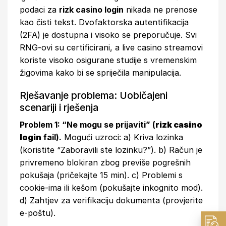
podaci za
rizk casino login
nikada ne prenose
kao čisti tekst. Dvofaktorska autentifikacija
(2FA) je dostupna i visoko se preporučuje. Svi
RNG-ovi su certificirani, a live casino streamovi
koriste visoko osigurane studije s vremenskim
žigovima kako bi se spriječila manipulacija.
Rješavanje problema: Uobičajeni
scenariji i rješenja
Problem 1: “Ne mogu se prijaviti” (
rizk casino
login
fail).
Mogući uzroci: a) Kriva lozinka
(koristite “Zaboravili ste lozinku?”). b) Račun je
privremeno blokiran zbog previše pogrešnih
pokušaja (pričekajte 15 min). c) Problemi s
cookie-ima ili kešom (pokušajte inkognito mod).
d) Zahtjev za verifikaciju dokumenta (provjerite
e-poštu).