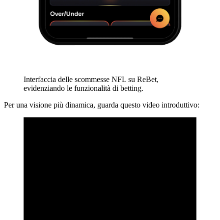
Interfaccia delle scommesse NFL su ReBet,
evidenziando le funzionalità di betting.
Per una visione più dinamica, guarda questo video introduttivo: