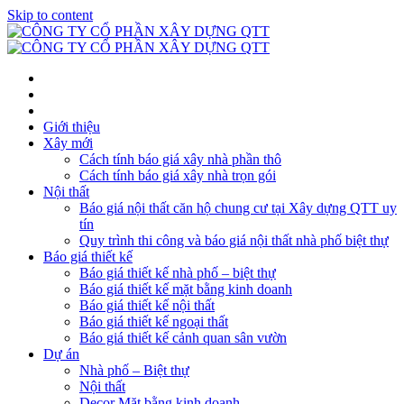
Skip to content
Giới thiệu
Xây mới
Cách tính báo giá xây nhà phần thô
Cách tính báo giá xây nhà trọn gói
Nội thất
Báo giá nội thất căn hộ chung cư tại Xây dựng QTT uy
tín
Quy trình thi công và báo giá nội thất nhà phố biệt thự
Báo giá thiết kế
Báo giá thiết kế nhà phố – biệt thự
Báo giá thiết kế mặt bằng kinh doanh
Báo giá thiết kế nội thất
Báo giá thiết kế ngoại thất
Báo giá thiết kế cảnh quan sân vườn
Dự án
Nhà phố – Biệt thự
Nội thất
Decor Mặt bằng kinh doanh