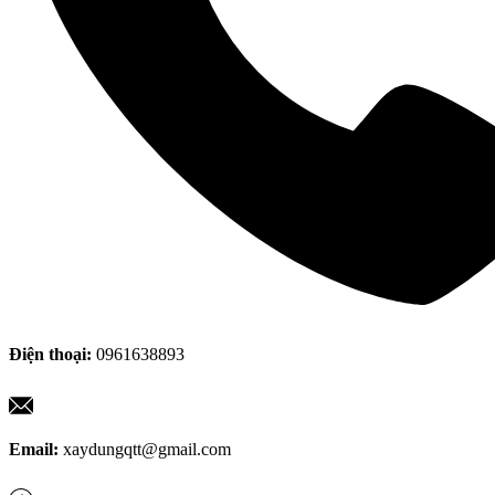
Điện thoại:
0961638893
Email:
xaydungqtt@gmail.com