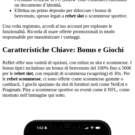
un documento d’identità.
Effettua un primo deposito per sbloccare i bonus di
benvenuto, spesso legati a
rebet slot
o scommesse sportive.
Una volta registrato, accedi al tuo account per esplorare le
funzionalità. Ricorda di usare offerte promozionali in modo
responsabile per massimizzare i vantaggi.
Caratteristiche Chiave: Bonus e Giochi
ReBet offre una varietà di opzioni, con enfasi su slot e scommesse. I
bonus tipici includono un bonus di benvenuto del 100% fino a 500€
per le
rebet slot
, con requisiti di scommessa (wagering) di 30x. Per
le
rebet scommesse
, ci sono offerte come scommesse gratuite o
cashback. I giochi spaziano da slot di fornitori noti come NetEnt e
Pragmatic Play a scommesse sportive su eventi come il NFL, come
mostrato nell’immagine qui sotto.