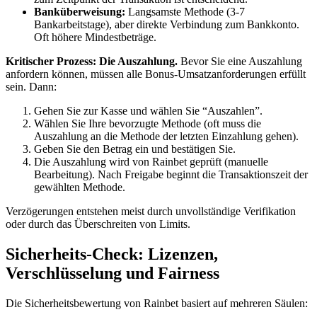
Banküberweisung:
Langsamste Methode (3-7
Bankarbeitstage), aber direkte Verbindung zum Bankkonto.
Oft höhere Mindestbeträge.
Kritischer Prozess: Die Auszahlung.
Bevor Sie eine Auszahlung
anfordern können, müssen alle Bonus-Umsatzanforderungen erfüllt
sein. Dann:
Gehen Sie zur Kasse und wählen Sie “Auszahlen”.
Wählen Sie Ihre bevorzugte Methode (oft muss die
Auszahlung an die Methode der letzten Einzahlung gehen).
Geben Sie den Betrag ein und bestätigen Sie.
Die Auszahlung wird von Rainbet geprüft (manuelle
Bearbeitung). Nach Freigabe beginnt die Transaktionszeit der
gewählten Methode.
Verzögerungen entstehen meist durch unvollständige Verifikation
oder durch das Überschreiten von Limits.
Sicherheits-Check: Lizenzen,
Verschlüsselung und Fairness
Die Sicherheitsbewertung von Rainbet basiert auf mehreren Säulen: