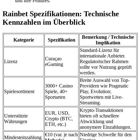
und ihre Features.
Rainbet Spezifikationen: Technische
Kennzahlen im Überblick
Bemerkung / Technische
Kategorie
Spezifikation
Implikation
Standard-Lizenz für
internationale Anbieter.
Curaçao
Lizenz
Regulatorischer Rahmen
eGaming
sollte vor Nutzung geprüft
werden.
Breite Auswahl von Top-
3000+ Casino
Providern wie Pragmatic
Spielesortiment
Spiele, 40+
Play, Evolution;
Sportarten
Sportwetten mit Live-
Streaming.
Krypto-Transaktionen
EUR, USD,
Unterstützte
bieten oft schnellere
Crypto (BTC,
Währungen
Abwicklung und
ETH, etc.)
anonymere Einzahlungen.
€10 (var. je nach
Niedrige Schwelle für den
Mindesteinzahlung