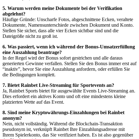
5. Warum werden meine Dokumente bei der Verifikation
abgelehnt?
Häufige Gründe: Unscharfe Fotos, abgeschnittene Ecken, veraltete
Dokumente, Namensunterschiede zwischen Dokument und Konto.
Stellen Sie sicher, dass alle vier Ecken sichtbar sind und die
Dateigröße nicht zu groß ist.
6. Was passiert, wenn ich während der Bonus-Umsatzerfüllung
eine Auszahlung beantrage?
In der Regel wird der Bonus sofort gestrichen und alle daraus
generierten Gewinne verfallen. Stellen Sie den Bonus immer erst auf
“inaktiv”, bevor Sie eine Auszahlung anfordern, oder erfüllen Sie
die Bedingungen komplett.
7. Bietet Rainbet Live-Streaming für Sportevents an?
Ja, Rainbet Sports bietet für ausgewählte Events Live-Streaming an.
Dies erfordert ein aktives Konto und oft eine mindestens kleine
platzierten Wette auf das Event.
8. Sind meine Kryptowährungs-Einzahlungen bei Rainbet
anonym?
Nein, nicht vollständig. Während die Blockchain-Transaktion
pseudonym ist, verknüpft Rainbet Ihre Einzahlungsadresse mit
Ihrem Spielerkonto, das Sie verifiziert haben. Es ist also gegenüber