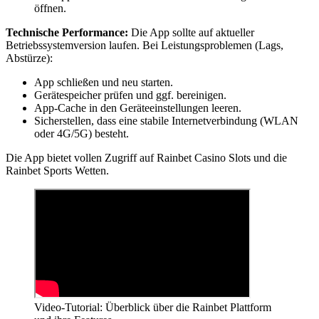
öffnen.
Technische Performance:
Die App sollte auf aktueller
Betriebssystemversion laufen. Bei Leistungsproblemen (Lags,
Abstürze):
App schließen und neu starten.
Gerätespeicher prüfen und ggf. bereinigen.
App-Cache in den Geräteeinstellungen leeren.
Sicherstellen, dass eine stabile Internetverbindung (WLAN
oder 4G/5G) besteht.
Die App bietet vollen Zugriff auf Rainbet Casino Slots und die
Rainbet Sports Wetten.
Video-Tutorial: Überblick über die Rainbet Plattform