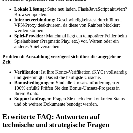
Lokale Lösung:
Seite neu laden. Flash/JavaScript aktiviert?
Browser updaten.
Internetverbindung:
Geschwindigkeitstest durchführen.
VPN/Proxy deaktivieren, da diese von Rainbet blockiert
werden können.
Spiel-Provider:
Manchmal liegt ein temporärer Fehler beim
Spielanbieter (Pragmatic Play, etc.) vor. Warten oder ein
anderes Spiel versuchen.
Problem 4: Auszahlung verzögert sich über die angegebene
Zeit.
Verifikation:
Ist Ihre Konto-Verifikation (KYC) vollständig
und genehmigt? Das ist die häufigste Ursache.
Bonusbedingungen:
Sind alle Umsatzanforderungen zu
100% erfüllt? Prüfen Sie den Bonus-Umsatz-Progress in
Ihrem Konto.
Support anfragen:
Fragen Sie nach dem konkreten Status
und ob weitere Dokumente benötigt werden.
Erweiterte FAQ: Antworten auf
technische und strategische Fragen