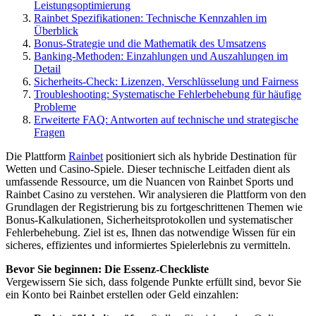
Leistungsoptimierung
Rainbet Spezifikationen: Technische Kennzahlen im
Überblick
Bonus-Strategie und die Mathematik des Umsatzens
Banking-Methoden: Einzahlungen und Auszahlungen im
Detail
Sicherheits-Check: Lizenzen, Verschlüsselung und Fairness
Troubleshooting: Systematische Fehlerbehebung für häufige
Probleme
Erweiterte FAQ: Antworten auf technische und strategische
Fragen
Die Plattform
Rainbet
positioniert sich als hybride Destination für
Wetten und Casino-Spiele. Dieser technische Leitfaden dient als
umfassende Ressource, um die Nuancen von Rainbet Sports und
Rainbet Casino zu verstehen. Wir analysieren die Plattform von den
Grundlagen der Registrierung bis zu fortgeschrittenen Themen wie
Bonus-Kalkulationen, Sicherheitsprotokollen und systematischer
Fehlerbehebung. Ziel ist es, Ihnen das notwendige Wissen für ein
sicheres, effizientes und informiertes Spielerlebnis zu vermitteln.
Bevor Sie beginnen: Die Essenz-Checkliste
Vergewissern Sie sich, dass folgende Punkte erfüllt sind, bevor Sie
ein Konto bei Rainbet erstellen oder Geld einzahlen: