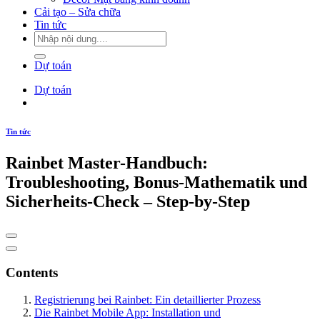
Cải tạo – Sửa chữa
Tin tức
Dự toán
Dự toán
Tin tức
Rainbet Master-Handbuch:
Troubleshooting, Bonus-Mathematik und
Sicherheits-Check – Step-by-Step
Contents
Registrierung bei Rainbet: Ein detaillierter Prozess
Die Rainbet Mobile App: Installation und