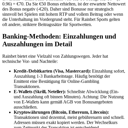
0.96) = €70. Da Sie €50 Bonus erhielten, ist der erwartete Nettowert
des Bonus negativ (-€20). Daher sind Bonusse nur strategisch
sinnvoll bei Spielen mit hohem RTP und vollem Beitrag oder wenn
die Unterhaltung im Vordergrund steht. Für Rainbet Sports gelten
oft andere, striktere Beitragssätze für Sportwetten.
Banking-Methoden: Einzahlungen und
Auszahlungen im Detail
Rainbet bietet eine Vielzahl von Zahlungswegen. Jeder hat
technische Vor- und Nachteile:
Kredit-/Debitkarten (Visa, Mastercard):
Einzahlung sofort,
Auszahlung 1-3 Bankarbeitstage. Häufig benötigt der
Emittent eine Bestätigung für Online-Gambling
Transaktionen.
E-Wallets (Skrill, Neteller):
Schnellste Abwicklung (Ein-
und Auszahlung oft binnen Minuten). Achtung: Die Nutzung
von E-Wallets kann gemäß AGB von Bonusangeboten
ausschließen.
Kryptowährungen (Bitcoin, Ethereum, Litecoin):
Transaktionen sind dezentral, meist gebührenarm und schnell.
Adressen müssen exakt kopiert werden. Der Wechselkurs
zum Zeitpunkt der Transaktion ist entscheidend.