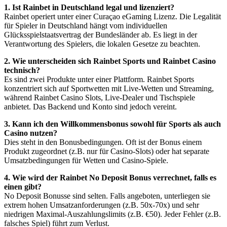
1. Ist Rainbet in Deutschland legal und lizenziert?
Rainbet operiert unter einer Curaçao eGaming Lizenz. Die Legalität
für Spieler in Deutschland hängt vom individuellen
Glücksspielstaatsvertrag der Bundesländer ab. Es liegt in der
Verantwortung des Spielers, die lokalen Gesetze zu beachten.
2. Wie unterscheiden sich Rainbet Sports und Rainbet Casino
technisch?
Es sind zwei Produkte unter einer Plattform. Rainbet Sports
konzentriert sich auf Sportwetten mit Live-Wetten und Streaming,
während Rainbet Casino Slots, Live-Dealer und Tischspiele
anbietet. Das Backend und Konto sind jedoch vereint.
3. Kann ich den Willkommensbonus sowohl für Sports als auch
Casino nutzen?
Dies steht in den Bonusbedingungen. Oft ist der Bonus einem
Produkt zugeordnet (z.B. nur für Casino-Slots) oder hat separate
Umsatzbedingungen für Wetten und Casino-Spiele.
4. Wie wird der Rainbet No Deposit Bonus verrechnet, falls es
einen gibt?
No Deposit Bonusse sind selten. Falls angeboten, unterliegen sie
extrem hohen Umsatzanforderungen (z.B. 50x-70x) und sehr
niedrigen Maximal-Auszahlungslimits (z.B. €50). Jeder Fehler (z.B.
falsches Spiel) führt zum Verlust.