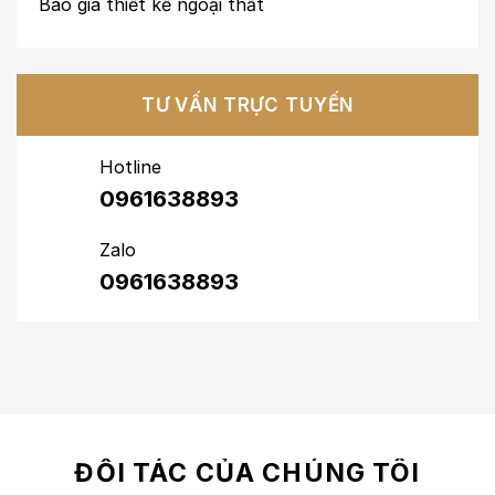
Báo giá thiết kế ngoại thất
TƯ VẤN TRỰC TUYẾN
Hotline
0961638893
Zalo
0961638893
ĐỐI TÁC CỦA CHÚNG TÔI