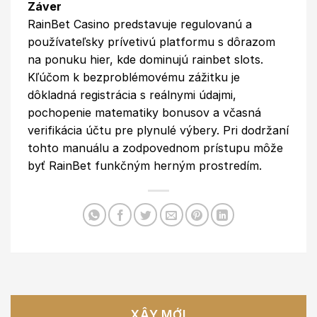
Záver
RainBet Casino predstavuje regulovanú a
používateľsky prívetivú platformu s dôrazom
na ponuku hier, kde dominujú rainbet slots.
Kľúčom k bezproblémovému zážitku je
dôkladná registrácia s reálnymi údajmi,
pochopenie matematiky bonusov a včasná
verifikácia účtu pre plynulé výbery. Pri dodržaní
tohto manuálu a zodpovednom prístupu môže
byť RainBet funkčným herným prostredím.
XÂY MỚI