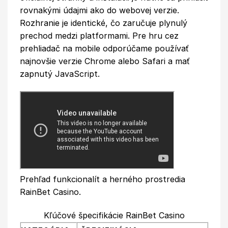
rovnakými údajmi ako do webovej verzie.
Rozhranie je identické, čo zaručuje plynulý
prechod medzi platformami. Pre hru cez
prehliadač na mobile odporúčame používať
najnovšie verzie Chrome alebo Safari a mať
zapnutý JavaScript.
Prehľad funkcionalít a herného prostredia
RainBet Casino.
Kľúčové špecifikácie RainBet Casino