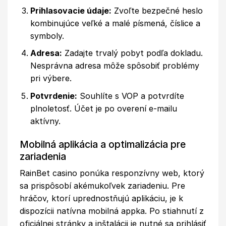
Prihlasovacie údaje:
Zvoľte bezpečné heslo
kombinujúce veľké a malé písmená, číslice a
symboly.
Adresa:
Zadajte trvalý pobyt podľa dokladu.
Nesprávna adresa môže spôsobiť problémy
pri výbere.
Potvrdenie:
Souhlíte s VOP a potvrdíte
plnoletosť. Účet je po overení e-mailu
aktívny.
Mobilná aplikácia a optimalizácia pre
zariadenia
RainBet casino ponúka responzívny web, ktorý
sa prispôsobí akémukoľvek zariadeniu. Pre
hráčov, ktorí uprednostňujú aplikáciu, je k
dispozícii natívna mobilná appka. Po stiahnutí z
oficiálnej stránky a inštalácii je nutné sa prihlásiť