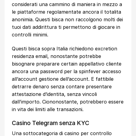
considerati una cammino di maniera in mezzo a
le piattaforme regolamentate ancora il totalita
anonimia. Questi bisca non raccolgono molti dei
tuoi dati addirittura ti permettono di giocare in
controlli minimi.
Questi bisca sopra Italia richiedono excretion
residenza email, nonostante potrebbe
bisognare preparare certain appellativo cliente
ancora una password per la
spinfever accesso
all’account
gestione dell’account. E fattibile
detrarre denaro senza contare presentare
attestazione d’identita, senza vincoli
dall’importo. Ciononostante, potrebbero essere
in vita dei limiti alle transazioni.
Casino Telegram senza KYC
Una sottocategoria di casino per controllo