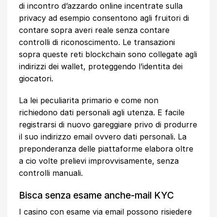
di incontro d’azzardo online incentrate sulla
privacy ad esempio consentono agli fruitori di
contare sopra averi reale senza contare
controlli di riconoscimento. Le transazioni
sopra queste reti blockchain sono collegate agli
indirizzi dei wallet, proteggendo l’identita dei
giocatori.
La lei peculiarita primario e come non
richiedono dati personali agli utenza. E facile
registrarsi di nuovo gareggiare privo di produrre
il suo indirizzo email ovvero dati personali. La
preponderanza delle piattaforme elabora oltre
a cio volte prelievi improvvisamente, senza
controlli manuali.
Bisca senza esame anche-mail KYC
I casino con esame via email possono risiedere