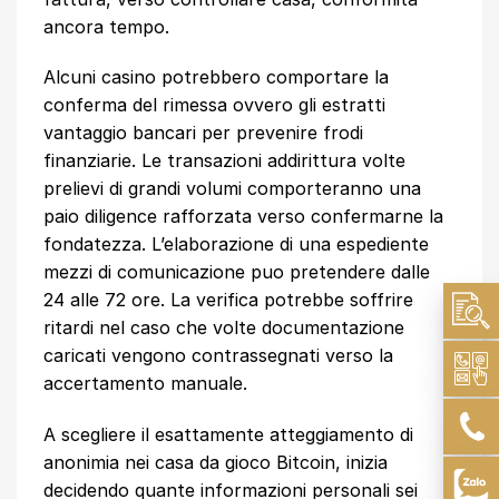
ancora tempo.
Alcuni casino potrebbero comportare la
conferma del rimessa ovvero gli estratti
vantaggio bancari per prevenire frodi
finanziarie. Le transazioni addirittura volte
prelievi di grandi volumi comporteranno una
paio diligence rafforzata verso confermarne la
fondatezza. L’elaborazione di una espediente
mezzi di comunicazione puo pretendere dalle
24 alle 72 ore. La verifica potrebbe soffrire
ritardi nel caso che volte documentazione
caricati vengono contrassegnati verso la
accertamento manuale.
A scegliere il esattamente atteggiamento di
anonimia nei casa da gioco Bitcoin, inizia
decidendo quante informazioni personali sei