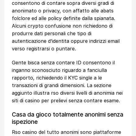
consentono di contare sopra diversi gradi di
anonimato o privacy, con affatto alle abats
folclore ed alle policy definite dalla spianata.
Alcuni crypto confusione non richiedono di
produrre dati personali che tipo di
autenticazione d’identita oppure indirizzi email
verso registrarsi o puntare.
Gente bisca senza contare ID consentono il
inganno sconosciuto riguardo a fanciulla
rapporto, richiedendo il KYC single a le
transazioni di grandi dimensioni. La sezione
aggiunto illustra rso diversi livelli di anonimia nei
siti di casino per prelievi senza contare esame.
Casa da gioco totalmente anonimi senza
ispezione
Rso casino del tutto anonimi sono piattaforme