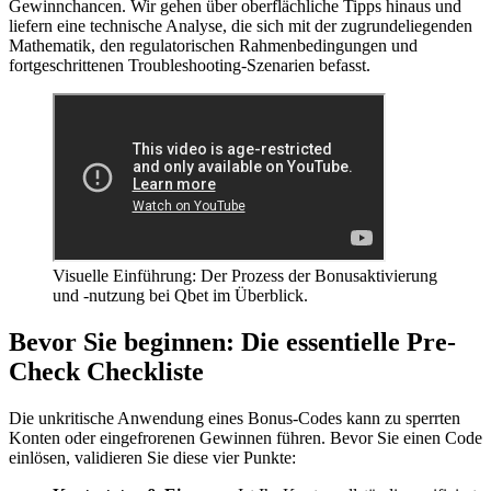
Gewinnchancen. Wir gehen über oberflächliche Tipps hinaus und
liefern eine technische Analyse, die sich mit der zugrundeliegenden
Mathematik, den regulatorischen Rahmenbedingungen und
fortgeschrittenen Troubleshooting-Szenarien befasst.
Visuelle Einführung: Der Prozess der Bonusaktivierung
und -nutzung bei Qbet im Überblick.
Bevor Sie beginnen: Die essentielle Pre-
Check Checkliste
Die unkritische Anwendung eines Bonus-Codes kann zu sperrten
Konten oder eingefrorenen Gewinnen führen. Bevor Sie einen Code
einlösen, validieren Sie diese vier Punkte: