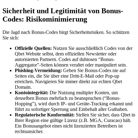
Sicherheit und Legitimität von Bonus-
Codes: Risikominimierung
Die Jagd nach Bonus-Codes birgt Sicherheitsrisiken. So schützen
Sie sich:
Offizielle Quellen:
Nutzen Sie ausschließlich Codes von der
Qbet Website selbst, dem offiziellen Newsletter oder
autorisierten Partnern. Codes auf dubiosen “Bonus-
Aggregator”-Seiten können veraltet oder manipuliert sein.
Phishing-Vermeidung:
Geben Sie Bonus-Codes nie auf
Seiten ein, die Sie über eine Dritt-E-Mail oder Pop-up
erreichen. Navigieren Sie immer direkt zur echten Qbet
Domain.
Kontointegrität:
Die Nutzung multipler Konten, um
denselben Bonus mehrfach zu beanspruchen (“Bonus-
Hopping”), wird durch IP- und Geräte-Tracking erkannt und
führt zu sofortiger Sperrung und Einbehalt aller Guthaben.
Regulatorische Konformität:
Stellen Sie sicher, dass Qbet in
Ihrer Region eine gültige Lizenz (z.B. MGA, Curacao) hält.
Ein Bonusangebot eines nicht lizenzierten Betreibers ist
rechtsunsicher.