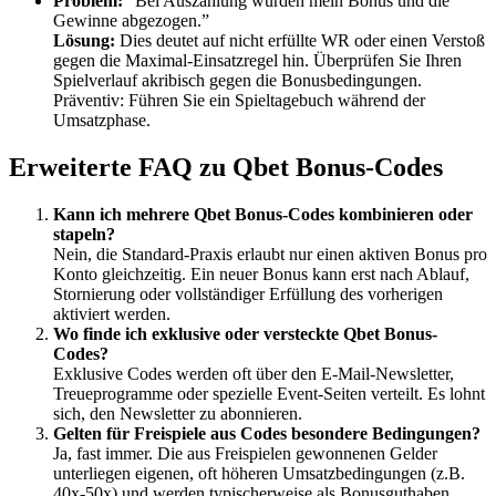
Problem:
“Bei Auszahlung wurden mein Bonus und die
Gewinne abgezogen.”
Lösung:
Dies deutet auf nicht erfüllte WR oder einen Verstoß
gegen die Maximal-Einsatzregel hin. Überprüfen Sie Ihren
Spielverlauf akribisch gegen die Bonusbedingungen.
Präventiv: Führen Sie ein Spieltagebuch während der
Umsatzphase.
Erweiterte FAQ zu Qbet Bonus-Codes
Kann ich mehrere Qbet Bonus-Codes kombinieren oder
stapeln?
Nein, die Standard-Praxis erlaubt nur einen aktiven Bonus pro
Konto gleichzeitig. Ein neuer Bonus kann erst nach Ablauf,
Stornierung oder vollständiger Erfüllung des vorherigen
aktiviert werden.
Wo finde ich exklusive oder versteckte Qbet Bonus-
Codes?
Exklusive Codes werden oft über den E-Mail-Newsletter,
Treueprogramme oder spezielle Event-Seiten verteilt. Es lohnt
sich, den Newsletter zu abonnieren.
Gelten für Freispiele aus Codes besondere Bedingungen?
Ja, fast immer. Die aus Freispielen gewonnenen Gelder
unterliegen eigenen, oft höheren Umsatzbedingungen (z.B.
40x-50x) und werden typischerweise als Bonusguthaben