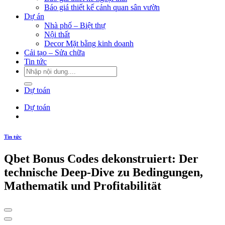
Báo giá thiết kế cảnh quan sân vườn
Dự án
Nhà phố – Biệt thự
Nội thất
Decor Mặt bằng kinh doanh
Cải tạo – Sửa chữa
Tin tức
Dự toán
Dự toán
Tin tức
Qbet Bonus Codes dekonstruiert: Der
technische Deep-Dive zu Bedingungen,
Mathematik und Profitabilität