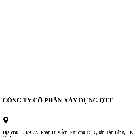
CÔNG TY CỔ PHẦN XÂY DỰNG QTT
Địa chỉ:
124/91/23 Phan Huy Ích, Phường 15, Quận Tân Bình, TP.