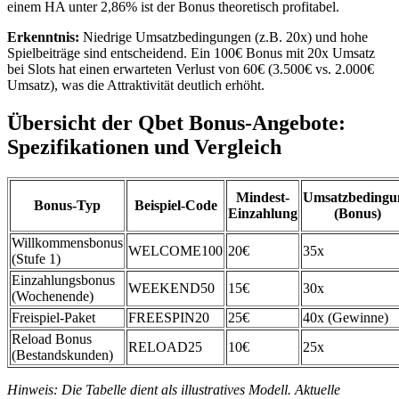
einem HA unter 2,86% ist der Bonus theoretisch profitabel.
Erkenntnis:
Niedrige Umsatzbedingungen (z.B. 20x) und hohe
Spielbeiträge sind entscheidend. Ein 100€ Bonus mit 20x Umsatz
bei Slots hat einen erwarteten Verlust von 60€ (3.500€ vs. 2.000€
Umsatz), was die Attraktivität deutlich erhöht.
Übersicht der Qbet Bonus-Angebote:
Spezifikationen und Vergleich
Mindest-
Umsatzbedingu
Bonus-Typ
Beispiel-Code
Einzahlung
(Bonus)
Willkommensbonus
WELCOME100
20€
35x
(Stufe 1)
Einzahlungsbonus
WEEKEND50
15€
30x
(Wochenende)
Freispiel-Paket
FREESPIN20
25€
40x (Gewinne)
Reload Bonus
RELOAD25
10€
25x
(Bestandskunden)
Hinweis: Die Tabelle dient als illustratives Modell. Aktuelle