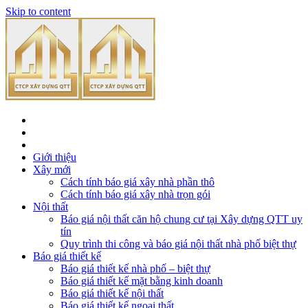
Skip to content
Giới thiệu
Xây mới
Cách tính báo giá xây nhà phần thô
Cách tính báo giá xây nhà trọn gói
Nội thất
Báo giá nội thất căn hộ chung cư tại Xây dựng QTT uy
tín
Quy trình thi công và báo giá nội thất nhà phố biệt thự
Báo giá thiết kế
Báo giá thiết kế nhà phố – biệt thự
Báo giá thiết kế mặt bằng kinh doanh
Báo giá thiết kế nội thất
Báo giá thiết kế ngoại thất