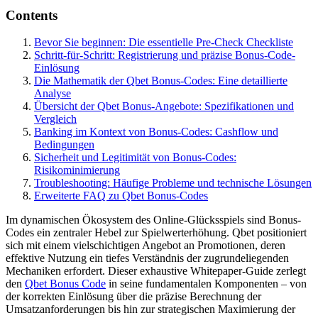
Contents
Bevor Sie beginnen: Die essentielle Pre-Check Checkliste
Schritt-für-Schritt: Registrierung und präzise Bonus-Code-
Einlösung
Die Mathematik der Qbet Bonus-Codes: Eine detaillierte
Analyse
Übersicht der Qbet Bonus-Angebote: Spezifikationen und
Vergleich
Banking im Kontext von Bonus-Codes: Cashflow und
Bedingungen
Sicherheit und Legitimität von Bonus-Codes:
Risikominimierung
Troubleshooting: Häufige Probleme und technische Lösungen
Erweiterte FAQ zu Qbet Bonus-Codes
Im dynamischen Ökosystem des Online-Glücksspiels sind Bonus-
Codes ein zentraler Hebel zur Spielwerterhöhung. Qbet positioniert
sich mit einem vielschichtigen Angebot an Promotionen, deren
effektive Nutzung ein tiefes Verständnis der zugrundeliegenden
Mechaniken erfordert. Dieser exhaustive Whitepaper-Guide zerlegt
den
Qbet Bonus Code
in seine fundamentalen Komponenten – von
der korrekten Einlösung über die präzise Berechnung der
Umsatzanforderungen bis hin zur strategischen Maximierung der