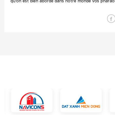
qu’on est bien aborde dans notre monde vos pharao