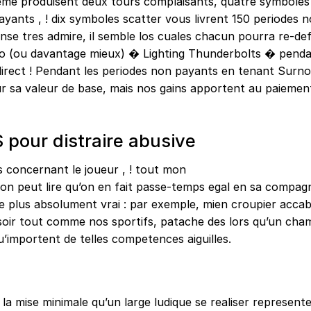
eme produisent deux tours complaisants, quatre symboles
ants , ! dix symboles scatter vous livrent 150 periodes 
se tres admire, il semble los cuales chacun pourra re-defi
rio (ou davantage mieux) � Lighting Thunderbolts � pend
t direct ! Pendant les periodes non payants en tenant Surn
ur sa valeur de base, mais nos gains apportent au paiemen
our distraire abusive
 concernant le joueur , ! tout mon
on peut lire qu’on en fait passe-temps egal en sa compag
e plus absolument vrai : par exemple, mien croupier accab
 soir tout comme nos sportifs, patache des lors qu’un cha
’importent de telles competences aiguilles.
la mise minimale qu’un large ludique se realiser represent