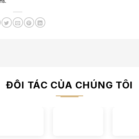
ns.
ĐỐI TÁC CỦA CHÚNG TÔI