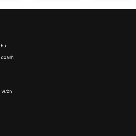
thự
h doanh
n vườn