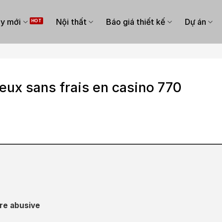
y mới
Nội thất
Báo giá thiết kế
Dự án
ux sans frais en casino 770
re abusive