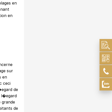
plages en
enant
tion en
ncerne
age sur
s en
c ceci
l�egard de
a l�egard
e grande
itants de