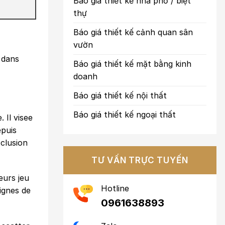
Báo giá thiết kế nhà phố / biệt
thự
Báo giá thiết kế cảnh quan sân
vườn
 dans
Báo giá thiết kế mặt bằng kinh
doanh
Báo giá thiết kế nội thất
Báo giá thiết kế ngoại thất
 Il visee
puis
clusion
TƯ VẤN TRỰC TUYẾN
eurs jeu
Hotline
ignes de
0961638893