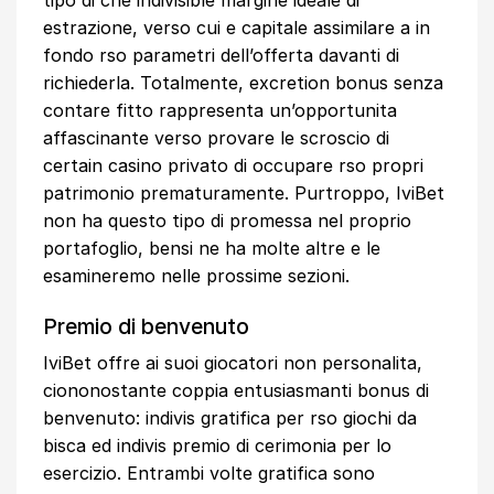
estrazione, verso cui e capitale assimilare a in
fondo rso parametri dell’offerta davanti di
richiederla. Totalmente, excretion bonus senza
contare fitto rappresenta un’opportunita
affascinante verso provare le scroscio di
certain casino privato di occupare rso propri
patrimonio prematuramente. Purtroppo, IviBet
non ha questo tipo di promessa nel proprio
portafoglio, bensi ne ha molte altre e le
esamineremo nelle prossime sezioni.
Premio di benvenuto
IviBet offre ai suoi giocatori non personalita,
ciononostante coppia entusiasmanti bonus di
benvenuto: indivis gratifica per rso giochi da
bisca ed indivis premio di cerimonia per lo
esercizio. Entrambi volte gratifica sono