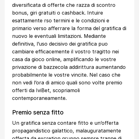
diversificata di offerte che razza di scontro
bonus, giri gratuiti o cashback. Intuire
esattamente rso termini e le condizioni e
primario verso afferrare la forma del gratifica di
nuovo le eventuali limitazioni. Mediante
definitiva, l’uso decisivo dei gratifica puo
cambiare efficacemente il vostro tragitto nei
casa da gioco online, amplificando le vostre
privazione di bazzecola addirittura aumentando
probabilmente le vostre vincite. Nel caso che
non vedi l’ora di amico quali sono volte premio
offerti da IviBet, scopriamoli
contemporaneamente.
Premio senza fitto
Un gratifica senza contare fitto e un’offerta
propagandistico galattico, malauguratamente
offerta da excretion gruppo sempre tranne di