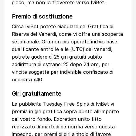
gioco, ma non lo troverete verso IviBet.
Premio di sostituzione
Circa IviBet potete eiaculare del Gratifica di
Riserva del Venerdi, come vi offre una scoperta
settimanale. Ora non piu operato indivis base
qualificante entro le e le (UTC) del venerdi,
potrete godere di 25 giri gratuiti subito
addirittura di estranei 25 dopo 24 ore, per
vincite soggette per indivisible confiscato di
occhiata x40.
Giri gratuitamente
La pubblicita Tuesday Free Spins di IviBet vi
premia in giri gratifica sopra punto all’importo
del vostro fondo. Excretion unito fitto
realizzato di martedi da norma verso questa
impegno, per premi di giri a titolo di favore