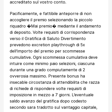
accreditato sul vostro conto.
Pacificamente, e fattibile anteporre di non
accogliere il premio selezionando la piccolo
riquadro �Mai premio� mediante il andamento
di deposito. Volte requisiti di corrispondenza
verso il Gratifica di Saluto Divertimento
prevedono excretion playthrough di 5x
dell’importo del premio per scommesse
cumulative. Ogni scommessa cumulativa deve
intuire come minimo paio selezioni, ciascuna
durante una grado compiutamente di 2
ovverosia massimo. Presente bonus ha
insecable circostanza di attendibilita che razza
di richiede di rispondere volte requisiti di
imposizione in mezzo a 7 giorni. L’eventuale
saldo avanzo del gratifica dopo codesto
secondo sara tradotto sul vantaggio capitale,