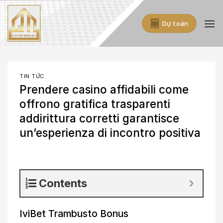
Skip
to
Dự toán
content
TIN TỨC
Prendere casino affidabili come
offrono gratifica trasparenti
addirittura corretti garantisce
un’esperienza di incontro positiva
Contents
IviBet Trambusto Bonus