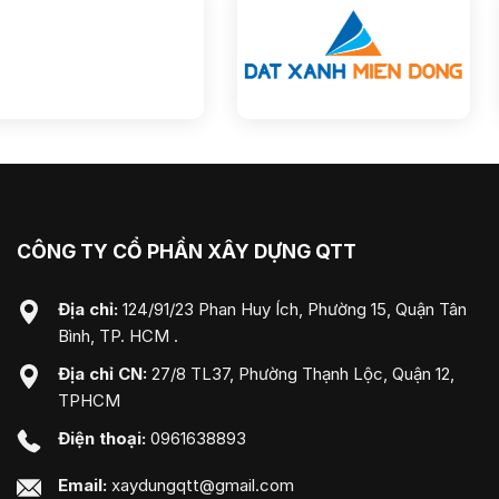
CÔNG TY CỔ PHẦN XÂY DỰNG QTT
Địa chỉ:
124/91/23 Phan Huy Ích, Phường 15, Quận Tân
Bình, TP. HCM .
Địa chỉ CN:
27/8 TL37, Phường Thạnh Lộc, Quận 12,
TPHCM
Điện thoại:
0961638893
Email:
xaydungqtt@gmail.com