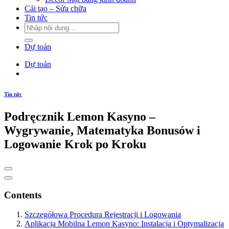
Cải tạo – Sửa chữa
Tin tức
Dự toán
Dự toán
Tin tức
Podręcznik Lemon Kasyno –
Wygrywanie, Matematyka Bonusów i
Logowanie Krok po Kroku
Contents
Szczegółowa Procedura Rejestracji i Logowania
Aplikacja Mobilna Lemon Kasyno: Instalacja i Optymalizacja