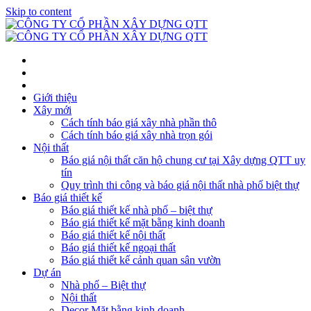
Skip to content
Giới thiệu
Xây mới
Cách tính báo giá xây nhà phần thô
Cách tính báo giá xây nhà trọn gói
Nội thất
Báo giá nội thất căn hộ chung cư tại Xây dựng QTT uy
tín
Quy trình thi công và báo giá nội thất nhà phố biệt thự
Báo giá thiết kế
Báo giá thiết kế nhà phố – biệt thự
Báo giá thiết kế mặt bằng kinh doanh
Báo giá thiết kế nội thất
Báo giá thiết kế ngoại thất
Báo giá thiết kế cảnh quan sân vườn
Dự án
Nhà phố – Biệt thự
Nội thất
Decor Mặt bằng kinh doanh