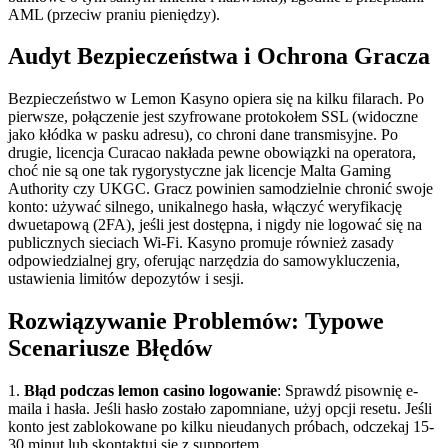
AML (przeciw praniu pieniędzy).
Audyt Bezpieczeństwa i Ochrona Gracza
Bezpieczeństwo w Lemon Kasyno opiera się na kilku filarach. Po
pierwsze, połączenie jest szyfrowane protokołem SSL (widoczne
jako kłódka w pasku adresu), co chroni dane transmisyjne. Po
drugie, licencja Curacao nakłada pewne obowiązki na operatora,
choć nie są one tak rygorystyczne jak licencje Malta Gaming
Authority czy UKGC. Gracz powinien samodzielnie chronić swoje
konto: używać silnego, unikalnego hasła, włączyć weryfikację
dwuetapową (2FA), jeśli jest dostępna, i nigdy nie logować się na
publicznych sieciach Wi-Fi. Kasyno promuje również zasady
odpowiedzialnej gry, oferując narzędzia do samowykluczenia,
ustawienia limitów depozytów i sesji.
Rozwiązywanie Problemów: Typowe
Scenariusze Błędów
1.
Błąd podczas
lemon casino logowanie
: Sprawdź pisownię e-
maila i hasła. Jeśli hasło zostało zapomniane, użyj opcji resetu. Jeśli
konto jest zablokowane po kilku nieudanych próbach, odczekaj 15-
30 minut lub skontaktuj się z supportem.