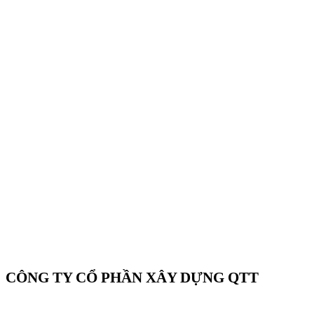
CÔNG TY CỔ PHẦN XÂY DỰNG QTT