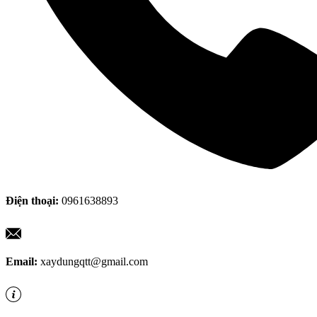
Điện thoại:
0961638893
Email:
xaydungqtt@gmail.com