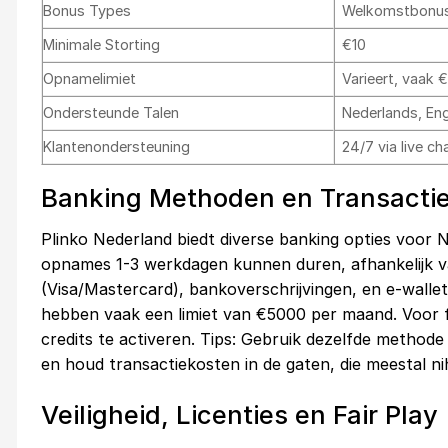
Bonus Types
Welkomstbonus,
Minimale Storting
€10
Opnamelimiet
Varieert, vaak
Ondersteunde Talen
Nederlands, En
Klantenondersteuning
24/7 via live ch
Banking Methoden en Transacti
Plinko Nederland biedt diverse banking opties voor Ne
opnames 1-3 werkdagen kunnen duren, afhankelijk va
(Visa/Mastercard), bankoverschrijvingen, en e-walle
hebben vaak een limiet van €5000 per maand. Voor fr
credits te activeren. Tips: Gebruik dezelfde metho
en houd transactiekosten in de gaten, die meestal nih
Veiligheid, Licenties en Fair Play