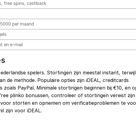
 free spins, cashback
 €5000 per maand
gels
at en e-mail
es
derlandse spelers. Stortingen zijn meestal instant, terwijl
n de methode. Populaire opties zijn iDEAL, creditcards
ts zoals PayPal. Minimale stortingen beginnen bij €10, en
ee plinko bonussen, controleer of stortingen vereist zij
de voor storten en opnemen om verificatieproblemen te vo
il zijn voor iDEAL.