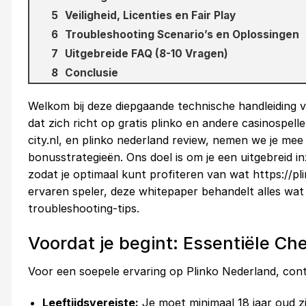
Veiligheid, Licenties en Fair Play
Troubleshooting Scenario’s en Oplossingen
Uitgebreide FAQ (8-10 Vragen)
Conclusie
Welkom bij deze diepgaande technische handleiding 
dat zich richt op gratis plinko en andere casinospellen
city.nl, en plinko nederland review, nemen we je mee
bonusstrategieën. Ons doel is om je een uitgebreid in
zodat je optimaal kunt profiteren van wat
https://pl
ervaren speler, deze whitepaper behandelt alles wat 
troubleshooting-tips.
Voordat je begint: Essentiële Che
Voor een soepele ervaring op Plinko Nederland, con
Leeftijdsvereiste:
Je moet minimaal 18 jaar oud z