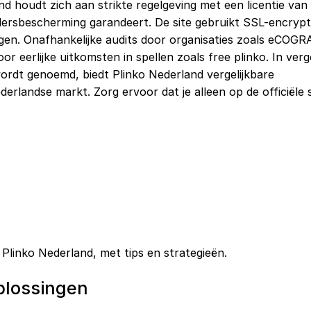
land houdt zich aan strikte regelgeving met een licentie van
elersbescherming garandeert. De site gebruikt SSL-encrypt
ligen. Onafhankelijke audits door organisaties zoals eCOGR
erlijke uitkomsten in spellen zoals free plinko. In verge
 wordt genoemd, biedt Plinko Nederland vergelijkbare
rlandse markt. Zorg ervoor dat je alleen op de officiële s
 Plinko Nederland, met tips en strategieën.
plossingen