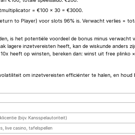
tmultiplicator = €100 × 30 = €3000.
turn to Player) voor slots 96% is. Verwacht verlies = tot
en, is het potentiële voordeel de bonus minus verwacht ve
aak lagere inzetvereisten heeft, kan de wiskunde anders zij
n 10x heeft op winsten, bereken dan: winst uit free plinko 
latiliteit om inzetvereisten efficiënter te halen, en hou
icentie (bijv. Kansspelautoriteit)
s, live casino, tafelspellen