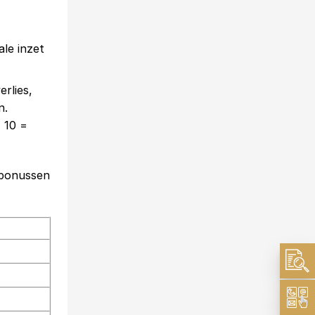
ale inzet
rlies,
n.
× 10 =
d bonussen