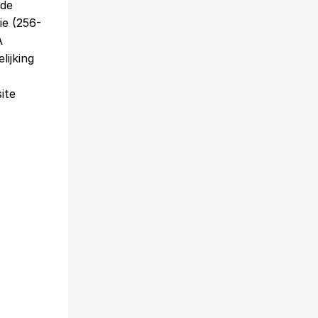
 de
ie (256-
A
lijking
ite