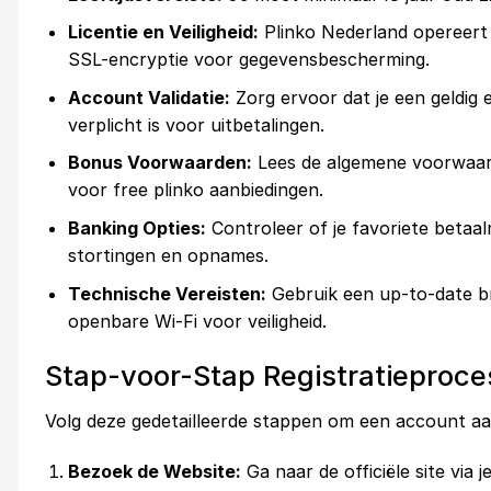
Licentie en Veiligheid:
Plinko Nederland opereert o
SSL-encryptie voor gegevensbescherming.
Account Validatie:
Zorg ervoor dat je een geldig e
verplicht is voor uitbetalingen.
Bonus Voorwaarden:
Lees de algemene voorwaarde
voor free plinko aanbiedingen.
Banking Opties:
Controleer of je favoriete betaa
stortingen en opnames.
Technische Vereisten:
Gebruik een up-to-date br
openbare Wi-Fi voor veiligheid.
Stap-voor-Stap Registratieproce
Volg deze gedetailleerde stappen om een account aa
Bezoek de Website:
Ga naar de officiële site via j