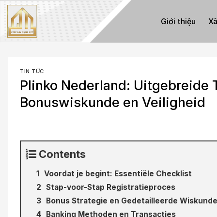
Skip
to
Giới thiệu
Xâ
content
TIN TỨC
Plinko Nederland: Uitgebreide 
Bonuswiskunde en Veiligheid
Contents
Voordat je begint: Essentiële Checklist
Stap-voor-Stap Registratieproces
Bonus Strategie en Gedetailleerde Wiskund
Banking Methoden en Transacties