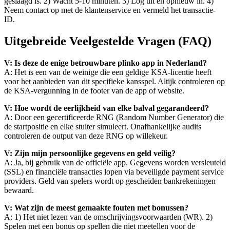
geslaagd is. 2) Wacht 5-10 minuten. 3) Log uit en opnieuw in. 4)
Neem contact op met de klantenservice en vermeld het transactie-
ID.
Uitgebreide Veelgestelde Vragen (FAQ)
V: Is deze de enige betrouwbare plinko app in Nederland?
A: Het is een van de weinige die een geldige KSA-licentie heeft
voor het aanbieden van dit specifieke kansspel. Altijk controleren op
de KSA-vergunning in de footer van de app of website.
V: Hoe wordt de eerlijkheid van elke balval gegarandeerd?
A: Door een gecertificeerde RNG (Random Number Generator) die
de startpositie en elke stuiter simuleert. Onafhankelijke audits
controleren de output van deze RNG op willekeur.
V: Zijn mijn persoonlijke gegevens en geld veilig?
A: Ja, bij gebruik van de officiële app. Gegevens worden versleuteld
(SSL) en financiële transacties lopen via beveiligde payment service
providers. Geld van spelers wordt op gescheiden bankrekeningen
bewaard.
V: Wat zijn de meest gemaakte fouten met bonussen?
A: 1) Het niet lezen van de omschrijvingsvoorwaarden (WR). 2)
Spelen met een bonus op spellen die niet meetellen voor de