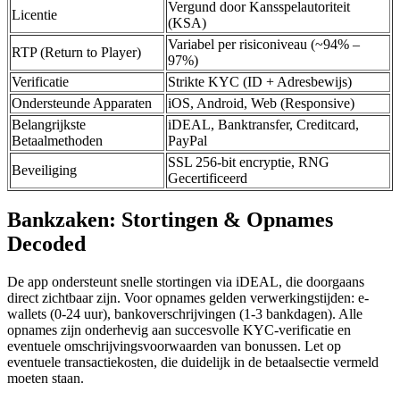
Vergund door Kansspelautoriteit
Licentie
(KSA)
Variabel per risiconiveau (~94% –
RTP (Return to Player)
97%)
Verificatie
Strikte KYC (ID + Adresbewijs)
Ondersteunde Apparaten
iOS, Android, Web (Responsive)
Belangrijkste
iDEAL, Banktransfer, Creditcard,
Betaalmethoden
PayPal
SSL 256-bit encryptie, RNG
Beveiliging
Gecertificeerd
Bankzaken: Stortingen & Opnames
Decoded
De app ondersteunt snelle stortingen via iDEAL, die doorgaans
direct zichtbaar zijn. Voor opnames gelden verwerkingstijden: e-
wallets (0-24 uur), bankoverschrijvingen (1-3 bankdagen). Alle
opnames zijn onderhevig aan succesvolle KYC-verificatie en
eventuele omschrijvingsvoorwaarden van bonussen. Let op
eventuele transactiekosten, die duidelijk in de betaalsectie vermeld
moeten staan.