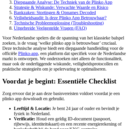
Diepgaande Analyse: De Techniek van de Plinko App
Strategie & Wiskunde: Verwachte Waarde en Risico
Bankzaken: Stortingen & Opnames Decoded
Veiligheidsaudit: Is deze Plinko App Betrouwbaar?
Technische Probleemoplossing (Troubleshooting)
Uitgebreide Veelgestelde Vragen (FAQ)
Voor Nederlandse spelers die de spanning van het klassieke balspel
zoeken, is de vraag ‘welke plinko app is betrouwbaar’ cruciaal.
Deze technische analyse biedt een diepgaande handleiding voor de
officiële
Plinko-app
, een platform dat specifiek voor de Nederlandse
markt is ontworpen. We onderzoeken niet alleen de functionaliteit,
maar ook de onderliggende wiskunde, veiligheidsprotocollen en
praktische strategieën om je spelervaring te optimaliseren.
Voordat je begint: Essentiële Checklist
Zorg ervoor dat je aan deze basisvereisten voldoet voordat je een
plinko app downloadt en gebruikt.
Leeftijd & Locatie:
Je bent 24 jaar of ouder en bevindt je
fysiek in Nederland.
Verificatie:
Houd een geldig ID-document (paspoort,
rijbewijs, identiteitskaart) en een recente energierekening of