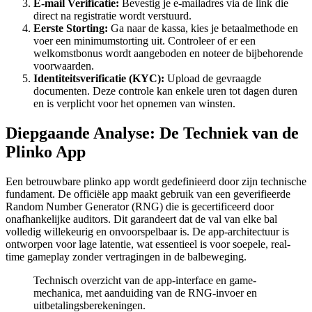
E-mail Verificatie:
Bevestig je e-mailadres via de link die
direct na registratie wordt verstuurd.
Eerste Storting:
Ga naar de kassa, kies je betaalmethode en
voer een minimumstorting uit. Controleer of er een
welkomstbonus wordt aangeboden en noteer de bijbehorende
voorwaarden.
Identiteitsverificatie (KYC):
Upload de gevraagde
documenten. Deze controle kan enkele uren tot dagen duren
en is verplicht voor het opnemen van winsten.
Diepgaande Analyse: De Techniek van de
Plinko App
Een betrouwbare plinko app wordt gedefinieerd door zijn technische
fundament. De officiële app maakt gebruik van een geverifieerde
Random Number Generator (RNG) die is gecertificeerd door
onafhankelijke auditors. Dit garandeert dat de val van elke bal
volledig willekeurig en onvoorspelbaar is. De app-architectuur is
ontworpen voor lage latentie, wat essentieel is voor soepele, real-
time gameplay zonder vertragingen in de balbeweging.
Technisch overzicht van de app-interface en game-
mechanica, met aanduiding van de RNG-invoer en
uitbetalingsberekeningen.