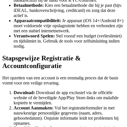
bankafschrift bij de hand voor KYC-controles.
Betaalmethode:
Kies een betaalmethode die bij je past (bijv.
iDEAL, bankoverschrijving, creditcard) en zorg dat deze
actief is.
Apparaatcompatibiliteit:
Je apparaat (iOS 14+/Android 8+)
moet voldoende vrije opslagruimte hebben en verbonden zijn
met een stabiel internetnetwerk.
Verantwoord Spelen:
Stel vooraf een budget (verlieslimiet)
en tijdslimiet in. Gebruik de tools voor zelfuitsluiting indien
nodig.
Stapsgewijze Registratie &
Accountconfiguratie
Het opzetten van een account is een eenmalig proces dat de basis
vormt voor een veilige ervaring.
Download:
Download de app exclusief via de officiële
website of de beveiligde App/Play Store-links om malafide
kopieën te vermijden.
Account Aanmaken:
Vul het registratieformulier in met
nauwkeurige persoonlijke gegevens (naam, adres,
geboortedatum). Onjuiste informatie leidt tot problemen bij
opnames.