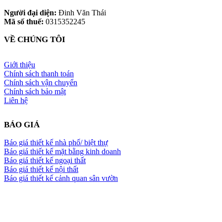
Người đại diện:
Đinh Văn Thái
Mã số thuế:
0315352245
VỀ CHÚNG TÔI
Giới thiệu
Chính sách thanh toán
Chính sách vận chuyển
Chính sách bảo mật
Liên hệ
BÁO GIÁ
Báo giá thiết kế nhà phố/ biệt thự
Báo giá thiết kế mặt bằng kinh doanh
Báo giá thiết kế ngoại thất
Báo giá thiết kế nội thất
Báo giá thiết kế cảnh quan sân vườn