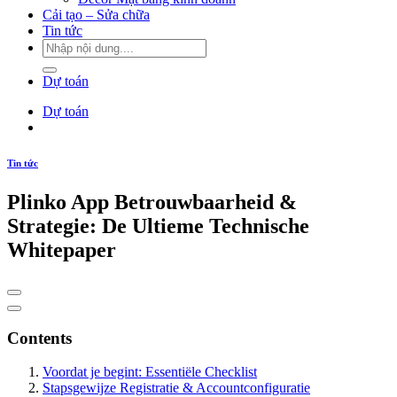
Cải tạo – Sửa chữa
Tin tức
Dự toán
Dự toán
Tin tức
Plinko App Betrouwbaarheid &
Strategie: De Ultieme Technische
Whitepaper
Contents
Voordat je begint: Essentiële Checklist
Stapsgewijze Registratie & Accountconfiguratie