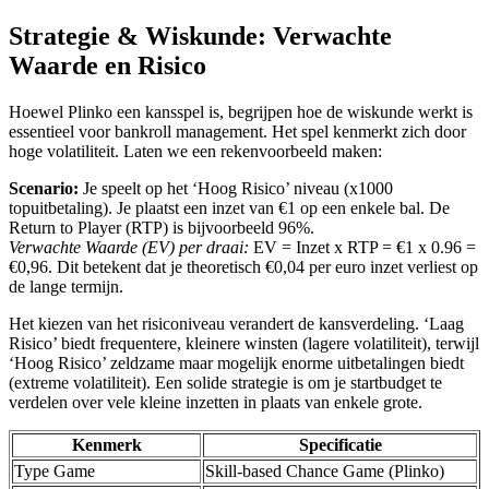
Strategie & Wiskunde: Verwachte
Waarde en Risico
Hoewel Plinko een kansspel is, begrijpen hoe de wiskunde werkt is
essentieel voor bankroll management. Het spel kenmerkt zich door
hoge volatiliteit. Laten we een rekenvoorbeeld maken:
Scenario:
Je speelt op het ‘Hoog Risico’ niveau (x1000
topuitbetaling). Je plaatst een inzet van €1 op een enkele bal. De
Return to Player (RTP) is bijvoorbeeld 96%.
Verwachte Waarde (EV) per draai:
EV = Inzet x RTP = €1 x 0.96 =
€0,96. Dit betekent dat je theoretisch €0,04 per euro inzet verliest op
de lange termijn.
Het kiezen van het risiconiveau verandert de kansverdeling. ‘Laag
Risico’ biedt frequentere, kleinere winsten (lagere volatiliteit), terwijl
‘Hoog Risico’ zeldzame maar mogelijk enorme uitbetalingen biedt
(extreme volatiliteit). Een solide strategie is om je startbudget te
verdelen over vele kleine inzetten in plaats van enkele grote.
Kenmerk
Specificatie
Type Game
Skill-based Chance Game (Plinko)