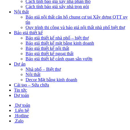
Cách tính báo giá xây nhà phần thô
Cách tính báo giá xây nhà trọn gói
Nội thất
Báo giá nội thất căn hộ chung cư tại Xây dựng QTT uy
tín
Quy trình thi công và báo giá nội thất nhà phố biệt thự
Báo giá thiết kế
Báo giá thiết kế nhà phố – biệt thự
Báo giá thiết kế mặt bằng kinh doanh
Báo giá thiết kế nội thất
Báo giá thiết kế ngoại thất
Báo giá thiết kế cảnh quan sân vườn
Dự án
Nhà phố – Biệt thự
Nội thất
Decor Mặt bằng kinh doanh
Cải tạo – Sửa chữa
Tin tức
Dự toán
Dự toán
Liên hệ
Hotline
Zalo