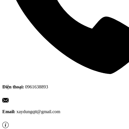
Điện thoại:
0961638893
Email:
xaydungqtt@gmail.com