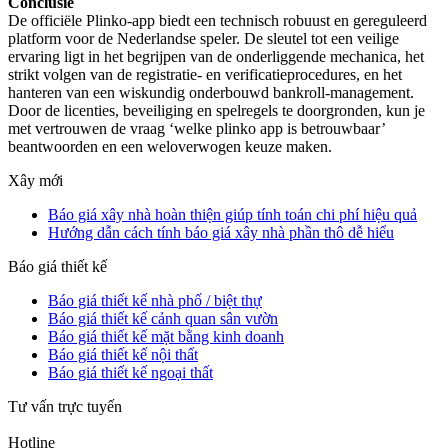
Conclusie
De officiële Plinko-app biedt een technisch robuust en gereguleerd
platform voor de Nederlandse speler. De sleutel tot een veilige
ervaring ligt in het begrijpen van de onderliggende mechanica, het
strikt volgen van de registratie- en verificatieprocedures, en het
hanteren van een wiskundig onderbouwd bankroll-management.
Door de licenties, beveiliging en spelregels te doorgronden, kun je
met vertrouwen de vraag ‘welke plinko app is betrouwbaar’
beantwoorden en een weloverwogen keuze maken.
Xây mới
Báo giá xây nhà hoàn thiện giúp tính toán chi phí hiệu quả
Hướng dẫn cách tính báo giá xây nhà phần thô dễ hiểu
Báo giá thiết kế
Báo giá thiết kế nhà phố / biệt thự
Báo giá thiết kế cảnh quan sân vườn
Báo giá thiết kế mặt bằng kinh doanh
Báo giá thiết kế nội thất
Báo giá thiết kế ngoại thất
Tư vấn trực tuyến
Hotline