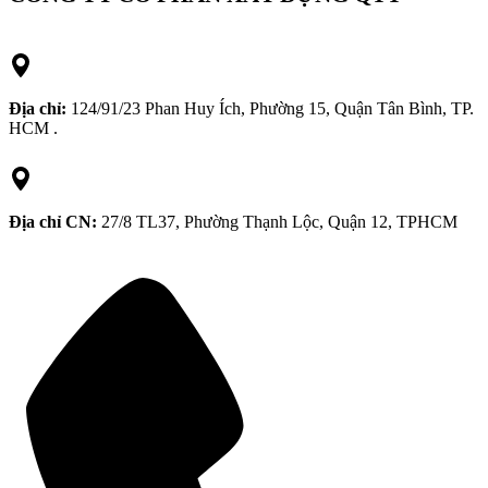
Địa chỉ:
124/91/23 Phan Huy Ích, Phường 15, Quận Tân Bình, TP.
HCM .
Địa chỉ CN:
27/8 TL37, Phường Thạnh Lộc, Quận 12, TPHCM