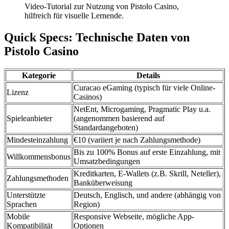
Video-Tutorial zur Nutzung von Pistolo Casino,
hilfreich für visuelle Lernende.
Quick Specs: Technische Daten von
Pistolo Casino
Kategorie
Details
Curacao eGaming (typisch für viele Online-
Lizenz
Casinos)
NetEnt, Microgaming, Pragmatic Play u.a.
Spieleanbieter
(angenommen basierend auf
Standardangeboten)
Mindesteinzahlung
€10 (variiert je nach Zahlungsmethode)
Bis zu 100% Bonus auf erste Einzahlung, mit
Willkommensbonus
Umsatzbedingungen
Kreditkarten, E-Wallets (z.B. Skrill, Neteller),
Zahlungsmethoden
Banküberweisung
Unterstützte
Deutsch, Englisch, und andere (abhängig von
Sprachen
Region)
Mobile
Responsive Webseite, mögliche App-
Kompatibilität
Optionen