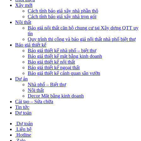
Xây mới
Cách tính báo giá xây nhà phần thô
Cách tính báo giá xây nhà trọn gói
Nội thất
Báo giá nội thất căn hộ chung cư tại Xây dựng QTT uy
tín
Quy trình thi công và báo giá nội thất nhà phố biệt thự
Báo giá thiết kế
Báo giá thiết kế nhà phố – biệt thự
Báo giá thiết kế mặt bằng kinh doanh
Báo giá thiết kế nội thất
Báo giá thiết kế ngoại thất
Báo giá thiết kế cảnh quan sân vườn
Dự án
Nhà phố – Biệt thự
Nội thất
Decor Mặt bằng kinh doanh
Cải tạo – Sửa chữa
Tin tức
Dự toán
Dự toán
Liên hệ
Hotline
Zalo