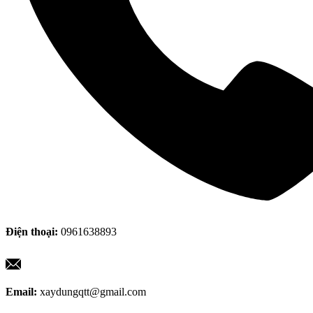
Điện thoại:
0961638893
Email:
xaydungqtt@gmail.com