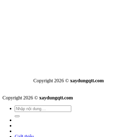
Copyright 2026 ©
xaydungqtt.com
Copyright 2026 ©
xaydungqtt.com
Giới thiệu