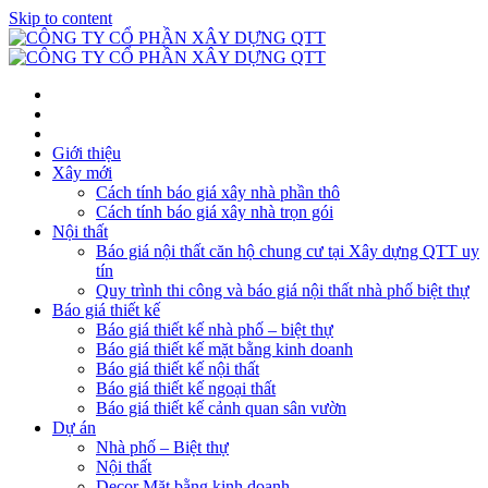
Skip to content
Giới thiệu
Xây mới
Cách tính báo giá xây nhà phần thô
Cách tính báo giá xây nhà trọn gói
Nội thất
Báo giá nội thất căn hộ chung cư tại Xây dựng QTT uy
tín
Quy trình thi công và báo giá nội thất nhà phố biệt thự
Báo giá thiết kế
Báo giá thiết kế nhà phố – biệt thự
Báo giá thiết kế mặt bằng kinh doanh
Báo giá thiết kế nội thất
Báo giá thiết kế ngoại thất
Báo giá thiết kế cảnh quan sân vườn
Dự án
Nhà phố – Biệt thự
Nội thất
Decor Mặt bằng kinh doanh