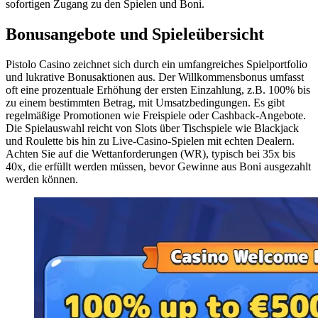
sofortigen Zugang zu den Spielen und Boni.
Bonusangebote und Spieleübersicht
Pistolo Casino zeichnet sich durch ein umfangreiches Spielportfolio
und lukrative Bonusaktionen aus. Der Willkommensbonus umfasst
oft eine prozentuale Erhöhung der ersten Einzahlung, z.B. 100% bis
zu einem bestimmten Betrag, mit Umsatzbedingungen. Es gibt
regelmäßige Promotionen wie Freispiele oder Cashback-Angebote.
Die Spielauswahl reicht von Slots über Tischspiele wie Blackjack
und Roulette bis hin zu Live-Casino-Spielen mit echten Dealern.
Achten Sie auf die Wettanforderungen (WR), typisch bei 35x bis
40x, die erfüllt werden müssen, bevor Gewinne aus Boni ausgezahlt
werden können.