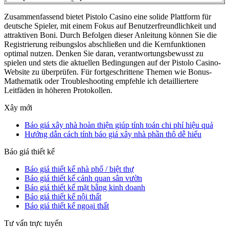
Zusammenfassend bietet Pistolo Casino eine solide Plattform für
deutsche Spieler, mit einem Fokus auf Benutzerfreundlichkeit und
attraktiven Boni. Durch Befolgen dieser Anleitung können Sie die
Registrierung reibungslos abschließen und die Kernfunktionen
optimal nutzen. Denken Sie daran, verantwortungsbewusst zu
spielen und stets die aktuellen Bedingungen auf der Pistolo Casino-
Website zu überprüfen. Für fortgeschrittene Themen wie Bonus-
Mathematik oder Troubleshooting empfehle ich detailliertere
Leitfäden in höheren Protokollen.
Xây mới
Báo giá xây nhà hoàn thiện giúp tính toán chi phí hiệu quả
Hướng dẫn cách tính báo giá xây nhà phần thô dễ hiểu
Báo giá thiết kế
Báo giá thiết kế nhà phố / biệt thự
Báo giá thiết kế cảnh quan sân vườn
Báo giá thiết kế mặt bằng kinh doanh
Báo giá thiết kế nội thất
Báo giá thiết kế ngoại thất
Tư vấn trực tuyến