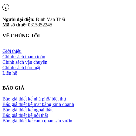
Người đại diện:
Đinh Văn Thái
Mã số thuế:
0315352245
VỀ CHÚNG TÔI
Giới thiệu
Chính sách thanh toán
Chính sách vận chuyển
Chính sách bảo mật
Liên hệ
BÁO GIÁ
Báo giá thiết kế nhà phố/ biệt thự
Báo giá thiết kế mặt bằng kinh doanh
Báo giá thiết kế ngoại thất
Báo giá thiết kế nội thất
Báo giá thiết kế cảnh quan sân vườn