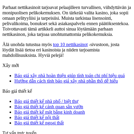
Parhaat nettikasinoit tarjoavat pelaajilleen turvallisen, viihdyttävän ja
monipuolisen pelikokemuksen. On tärkeää valita kasino, joka sopii
omaan pelityyliisi ja tarpeisiisi. Muista tarkistaa lisensointi,
pelivalikoima, bonukset sekä asiakaspalvelu ennen päätöksentekoa.
Toivottavasti tämä artikkeli auttoi sinua löytämään parhaan
nettikasinon, joka tarjoaa unohtumattomia pelikokemuksia.
Älä unohda tutustua myös
top 10 nettikasinot
-sivustoon, josta
löydät lisää tietoa eri kasinoista ja niiden tarjoamista
mahdollisuuksista. Hyviä pelejä!
Xây mới
Báo giá xây nhà hoàn thiện giúp tính toán chi phí hiệu quả
Hướng dẫn cách tính báo giá xây nhà phần thô dễ hiểu
Báo giá thiết kế
Báo giá thiết kế nhà phố / biệt thự
Báo giá thiết kế cảnh quan sân vườn
Báo giá thiết kế mặt bằng kinh doanh
Báo giá thiết kế nội thất
Báo giá thiết kế ngoại thất
Tư vấn trực tuyến