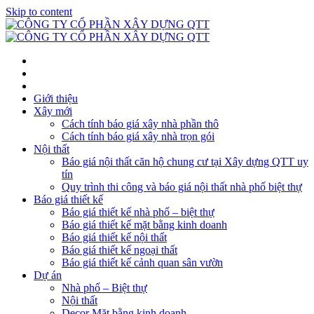
Skip to content
Giới thiệu
Xây mới
Cách tính báo giá xây nhà phần thô
Cách tính báo giá xây nhà trọn gói
Nội thất
Báo giá nội thất căn hộ chung cư tại Xây dựng QTT uy
tín
Quy trình thi công và báo giá nội thất nhà phố biệt thự
Báo giá thiết kế
Báo giá thiết kế nhà phố – biệt thự
Báo giá thiết kế mặt bằng kinh doanh
Báo giá thiết kế nội thất
Báo giá thiết kế ngoại thất
Báo giá thiết kế cảnh quan sân vườn
Dự án
Nhà phố – Biệt thự
Nội thất
Decor Mặt bằng kinh doanh