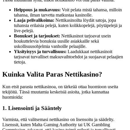
Helppous ja mukavuus:
Voit pelata mistä tahansa, milloin
tahansa, ilman tarvetta matkustaa kasinolle.
Laaja pelivalikoima:
Nettikasinoilta löydät satoja, jopa
tuhansia erilaisia pelejä, kuten kolikkopelejä, pöytäpelejä ja
live-pelejä.
Bonukset ja tarjoukset:
Nettikasinot tarjoavat usein
houkuttelevia bonuksia uusille asiakkaille sekä
uskollisuusohjelmia vanhoille pelaajille.
Yksityisyys ja turvallisuus:
Laadukkaat nettikasinoit
tarjoavat turvalliset maksuvaihtoehdot ja suojaavat pelaajien
tietoja.
Kuinka Valita Paras Nettikasino?
Kun etsit parasta nettikasinoa, on tärkeää ottaa huomioon useita
tekijöitä. Tässä muutamia keskeisiä asioita, jotka kannattaa
huomioida:
1. Lisensointi ja Sääntely
Varmista, että valitsemasi nettikasino on lisensoitu ja säädelty.
Lisenssit, kuten Malta Gaming Authority tai UK Gambling
Commission, takaavat, että kasino toimii reilusti ja turvallisesti.