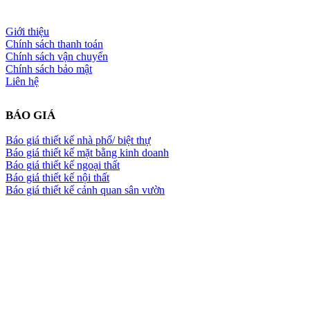
Giới thiệu
Chính sách thanh toán
Chính sách vận chuyển
Chính sách bảo mật
Liên hệ
BÁO GIÁ
Báo giá thiết kế nhà phố/ biệt thự
Báo giá thiết kế mặt bằng kinh doanh
Báo giá thiết kế ngoại thất
Báo giá thiết kế nội thất
Báo giá thiết kế cảnh quan sân vườn