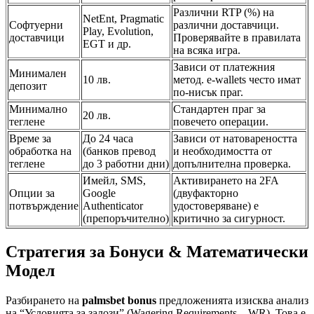
Различни RTP (%) на
NetEnt, Pragmatic
Софтуерни
различни доставчици.
Play, Evolution,
доставчици
Проверявайте в правилата
EGT и др.
на всяка игра.
Зависи от платежния
Минимален
10 лв.
метод. e-wallets често имат
депозит
по-нисък праг.
Минимално
Стандартен праг за
20 лв.
теглене
повечето операции.
Време за
До 24 часа
Зависи от натовареността
обработка на
(банков превод
и необходимостта от
теглене
до 3 работни дни)
допълнителна проверка.
Имейл, SMS,
Активирането на 2FA
Опции за
Google
(двуфакторно
потвърждение
Authenticator
удостоверяване) е
(препоръчително)
критично за сигурност.
Стратегия за Бонуси & Математически
Модел
Разбирането на
palmsbet bonus
предложенията изисква анализ
на “Условията за залози” (Wagering Requirements – WR). Това е