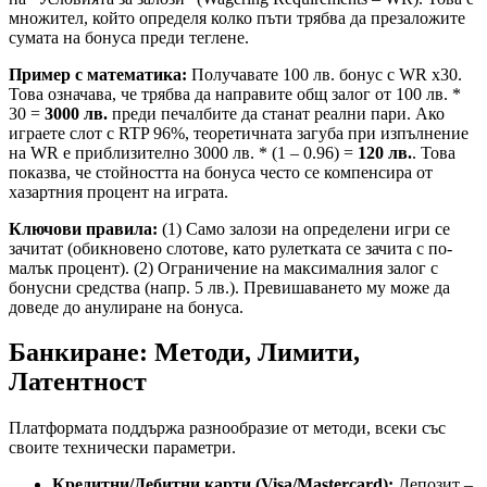
множител, който определя колко пъти трябва да презаложите
сумата на бонуса преди теглене.
Пример с математика:
Получавате 100 лв. бонус с WR x30.
Това означава, че трябва да направите общ залог от 100 лв. *
30 =
3000 лв.
преди печалбите да станат реални пари. Ако
играете слот с RTP 96%, теоретичната загуба при изпълнение
на WR е приблизително 3000 лв. * (1 – 0.96) =
120 лв.
. Това
показва, че стойността на бонуса често се компенсира от
хазартния процент на играта.
Ключови правила:
(1) Само залози на определени игри се
зачитат (обикновено слотове, като рулетката се зачита с по-
малък процент). (2) Ограничение на максималния залог с
бонусни средства (напр. 5 лв.). Превишаването му може да
доведе до анулиране на бонуса.
Банкиране: Методи, Лимити,
Латентност
Платформата поддържа разнообразие от методи, всеки със
своите технически параметри.
Кредитни/Дебитни карти (Visa/Mastercard):
Депозит –