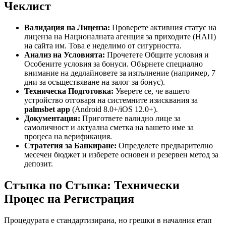
Чеклист
Валидация на Лиценза:
Проверете активния статус на
лиценза на Националната агенция за приходите (НАП)
на сайта им. Това е неделимо от сигурността.
Анализ на Условията:
Прочетете Общите условия и
Особените условия за бонуси. Обърнете специално
внимание на дедлайновете за изпълнение (например, 7
дни за осъществяване на залог за бонус).
Техническа Подготовка:
Уверете се, че вашето
устройство отговаря на системните изисквания за
palmsbet app
(Android 8.0+/iOS 12.0+).
Документация:
Пригответе валидно лице за
самоличност и актуална сметка на вашето име за
процеса на верификация.
Стратегия за Банкиране:
Определете предварително
месечен бюджет и изберете основен и резервен метод за
депозит.
Стъпка по Стъпка: Технически
Процес на Регистрация
Процедурата е стандартизирана, но грешки в началния етап