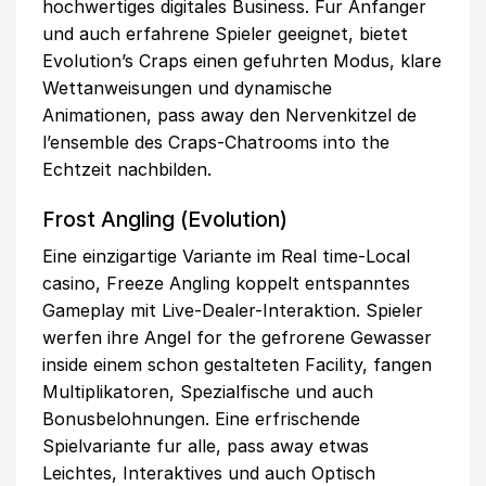
hochwertiges digitales Business. Fur Anfanger
und auch erfahrene Spieler geeignet, bietet
Evolution’s Craps einen gefuhrten Modus, klare
Wettanweisungen und dynamische
Animationen, pass away den Nervenkitzel de
l’ensemble des Craps-Chatrooms into the
Echtzeit nachbilden.
Frost Angling (Evolution)
Eine einzigartige Variante im Real time-Local
casino, Freeze Angling koppelt entspanntes
Gameplay mit Live-Dealer-Interaktion. Spieler
werfen ihre Angel for the gefrorene Gewasser
inside einem schon gestalteten Facility, fangen
Multiplikatoren, Spezialfische und auch
Bonusbelohnungen. Eine erfrischende
Spielvariante fur alle, pass away etwas
Leichtes, Interaktives und auch Optisch