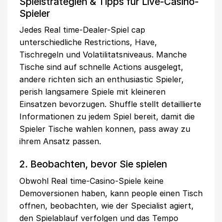
Spielstrategien & Tipps fur Live-Casino-
Spieler
Jedes Real time-Dealer-Spiel cap
unterschiedliche Restrictions, Have,
Tischregeln und Volatilitatsniveaus. Manche
Tische sind auf schnelle Actions ausgelegt,
andere richten sich an enthusiastic Spieler,
perish langsamere Spiele mit kleineren
Einsatzen bevorzugen. Shuffle stellt detaillierte
Informationen zu jedem Spiel bereit, damit die
Spieler Tische wahlen konnen, pass away zu
ihrem Ansatz passen.
2. Beobachten, bevor Sie spielen
Obwohl Real time-Casino-Spiele keine
Demoversionen haben, kann people einen Tisch
offnen, beobachten, wie der Specialist agiert,
den Spielablauf verfolgen und das Tempo