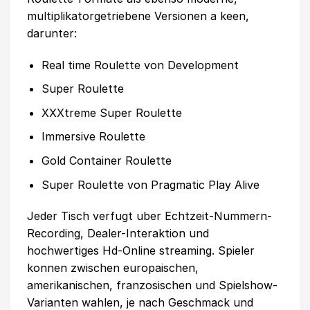
multiplikatorgetriebene Versionen a keen,
darunter:
Real time Roulette von Development
Super Roulette
XXXtreme Super Roulette
Immersive Roulette
Gold Container Roulette
Super Roulette von Pragmatic Play Alive
Jeder Tisch verfugt uber Echtzeit-Nummern-
Recording, Dealer-Interaktion und
hochwertiges Hd-Online streaming. Spieler
konnen zwischen europaischen,
amerikanischen, franzosischen und Spielshow-
Varianten wahlen, je nach Geschmack und