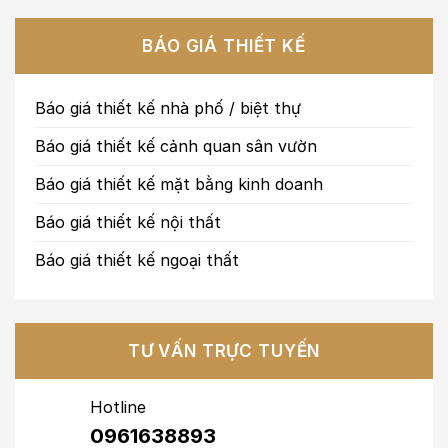
BÁO GIÁ THIẾT KẾ
Báo giá thiết kế nhà phố / biệt thự
Báo giá thiết kế cảnh quan sân vườn
Báo giá thiết kế mặt bằng kinh doanh
Báo giá thiết kế nội thất
Báo giá thiết kế ngoại thất
TƯ VẤN TRỰC TUYẾN
Hotline
0961638893