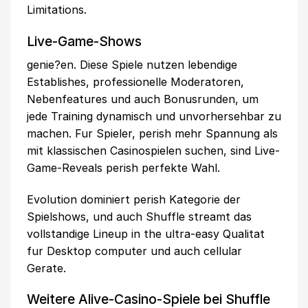
Limitations.
Live-Game-Shows
genie?en. Diese Spiele nutzen lebendige
Establishes, professionelle Moderatoren,
Nebenfeatures und auch Bonusrunden, um
jede Training dynamisch und unvorhersehbar zu
machen. Fur Spieler, perish mehr Spannung als
mit klassischen Casinospielen suchen, sind Live-
Game-Reveals perish perfekte Wahl.
Evolution dominiert perish Kategorie der
Spielshows, und auch Shuffle streamt das
vollstandige Lineup in the ultra-easy Qualitat
fur Desktop computer und auch cellular
Gerate.
Weitere Alive-Casino-Spiele bei Shuffle