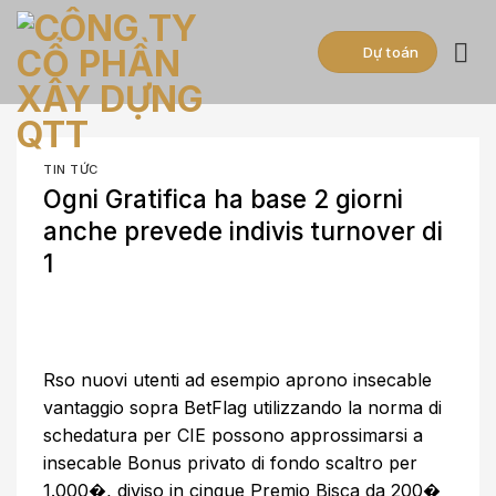
Skip
to
Dự toán
content
TIN TỨC
Ogni Gratifica ha base 2 giorni
anche prevede indivis turnover di
1
Rso nuovi utenti ad esempio aprono insecable
vantaggio sopra BetFlag utilizzando la norma di
schedatura per CIE possono approssimarsi a
insecable Bonus privato di fondo scaltro per
1.000�, diviso in cinque Premio Bisca da 200�