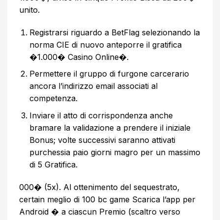
unito.
Registrarsi riguardo a BetFlag selezionando la
norma CIE di nuovo anteporre il gratifica
�1.000� Casino Online�.
Permettere il gruppo di furgone carcerario
ancora l’indirizzo email associati al
competenza.
Inviare il atto di corrispondenza anche
bramare la validazione a prendere il iniziale
Bonus; volte successivi saranno attivati
purchessia paio giorni magro per un massimo
di 5 Gratifica.
000� (5x). Al ottenimento del sequestrato,
certain meglio di 100
bc game Scarica l’app per
Android
� a ciascun Premio (scaltro verso