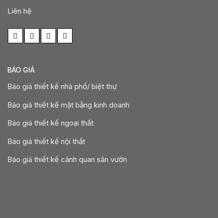
Liên hệ
BÁO GIÁ
Báo giá thiết kế nhà phố/ biệt thự
Báo giá thiết kế mặt bằng kinh doanh
Báo giá thiết kế ngoại thất
Báo giá thiết kế nội thất
Báo giá thiết kế cảnh quan sân vườn