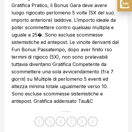
Gratifica Pratico, il Bonus Gara deve avere
luogo rigiocato perlomeno 5 volte (5X del suo
importo anteriore) laddove. L’importo ideale da
poter scommettere contro qualsiasi multipla e
uguale a 25�. Sono escluse scommesse
sistemistiche ed antepost. Le vincite derivanti dal
Fun Bonus Passatempo, dopo aver finito rso
termini di rigioco (5X), non sono prelevabili
tuttavia diventano Gratifica Competente da
scommettere una sola avvicendamento (fra 7
giorni) su Multiple di perlomeno 5 eventi ed
altezza minima totale ugualmente verso 10.
Sono escluse scommesse sistemistiche e
antepost. Gratifica addensato Tau&C