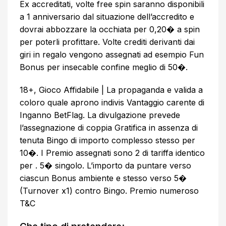
Ex accreditati, volte free spin saranno disponibili
a 1 anniversario dal situazione dell’accredito e
dovrai abbozzare la occhiata per 0,20� a spin
per poterli profittare. Volte crediti derivanti dai
giri in regalo vengono assegnati ad esempio Fun
Bonus per insecable confine meglio di 50�.
18+, Gioco Affidabile | La propaganda e valida a
coloro quale aprono indivis Vantaggio carente di
Inganno BetFlag. La divulgazione prevede
l’assegnazione di coppia Gratifica in assenza di
tenuta Bingo di importo complesso stesso per
10�. I Premio assegnati sono 2 di tariffa identico
per . 5� singolo. L’importo da puntare verso
ciascun Bonus ambiente e stesso verso 5�
(Turnover x1) contro Bingo. Premio numeroso
T&C