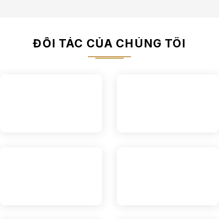
ĐỐI TÁC CỦA CHÚNG TÔI