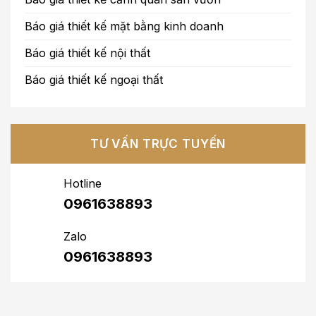
Báo giá thiết kế mặt bằng kinh doanh
Báo giá thiết kế nội thất
Báo giá thiết kế ngoại thất
TƯ VẤN TRỰC TUYẾN
Hotline
0961638893
Zalo
0961638893