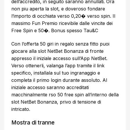
dell’accredito, in seguito saranno annullati. Ora
non piu aperta la slot, e doveroso fondare
l’importo di occhiata verso 0,20� verso spin. Il
massimo Fun Premio ricevibile dalle vincite dei
Free Spin e 50�. Bonus spesso Tau&C
Con l’offerta 50 giri in regalo senza fitto puoi
giocare alla slot NetBet Bonanza di fronte
appresso il iniziale accesso sull’App NetBet.
Verso ottenerli, valanga l’app tramite il link
specifico, installala sul tuo ingranaggio e
completa il primo login durante assoluto. Al
iniziale accesso saranno accreditati
macchinalmente rso 50 free spin all’interno della
slot NetBet Bonanza, privo di tensione di
intricato.
Mostra di tranne