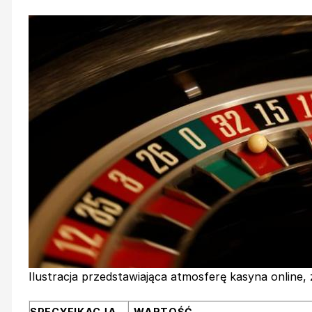
Ilustracja przedstawiająca atmosferę kasyna online, z
SPECYFIKACJA
WARTOŚĆ