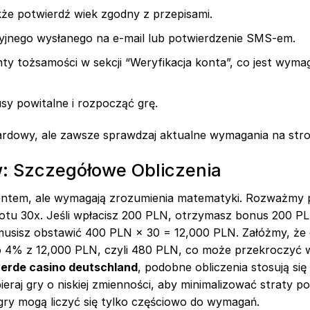
kże potwierdź wiek zgodny z przepisami.
acyjnego wysłanego na e-mail lub potwierdzenie SMS-em.
nty tożsamości w sekcji “Weryfikacja konta”, co jest wym
y powitalne i rozpocząć grę.
ardowy, ale zawsze sprawdzaj aktualne wymagania na stro
: Szczegółowe Obliczenia
ntem, ale wymagają zrozumienia matematyki. Rozważmy p
u 30x. Jeśli wpłacisz 200 PLN, otrzymasz bonus 200 PL
 musisz obstawić 400 PLN × 30 = 12,000 PLN. Załóżmy, że
o 4% z 12,000 PLN, czyli 480 PLN, co może przekroczyć 
erde casino deutschland
, podobne obliczenia stosują się
eraj gry o niskiej zmienności, aby minimalizować straty p
gry mogą liczyć się tylko częściowo do wymagań.