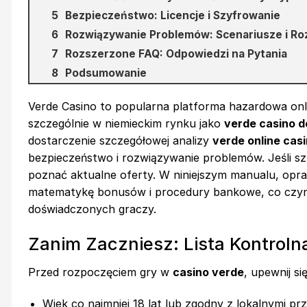
Bezpieczeństwo: Licencje i Szyfrowanie
Rozwiązywanie Problemów: Scenariusze i Ro
Rozszerzone FAQ: Odpowiedzi na Pytania
Podsumowanie
Verde Casino to popularna platforma hazardowa onlin
szczególnie w niemieckim rynku jako
verde casino 
dostarczenie szczegółowej analizy
verde online cas
bezpieczeństwo i rozwiązywanie problemów. Jeśli sz
poznać aktualne oferty. W niniejszym manualu, op
matematykę bonusów i procedury bankowe, co czyni
doświadczonych graczy.
Zanim Zaczniesz: Lista Kontroln
Przed rozpoczęciem gry w
casino verde
, upewnij si
Wiek co najmniej 18 lat lub zgodny z lokalnymi prz