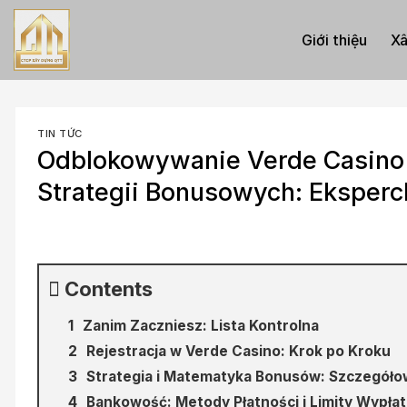
Skip
to
Giới thiệu
Xâ
content
TIN TỨC
Odblokowywanie Verde Casino –
Strategii Bonusowych: Eksperc
Contents
Zanim Zaczniesz: Lista Kontrolna
Rejestracja w Verde Casino: Krok po Kroku
Strategia i Matematyka Bonusów: Szczegóło
Bankowość: Metody Płatności i Limity Wypłat