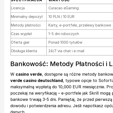
Licencja
Curacao eGaming
Minimalny depozyt
10 PLN / 10 EUR
Metody płatności
Karty, e-portfele, przelewy bankowe
Czas wypłat
1-5 dni roboczych
Oferta gier
Ponad 1000 tytułów
Obsługa klienta
24/7 via chat i e-mail
Bankowość: Metody Płatności i L
W
casino verde
, dostępne są różne metody bankowe
verde casino deutschland
, typowe opcje to Sofort
maksymalną wypłatą do 10,000 EUR miesięcznie. Proc
poczekaj na weryfikację – e-portfele jak Skrill mog
bankowe trwają 3-5 dni. Pamiętaj, że przed pierwsz
dowodu i potwierdzenia adresu. Jeśli napotkasz op
danych.