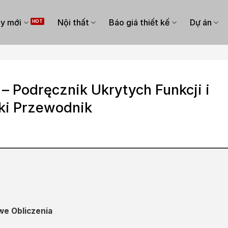
y mới
Nội thất
Báo giá thiết kế
Dự án
 Podręcznik Ukrytych Funkcji i
ki Przewodnik
we Obliczenia