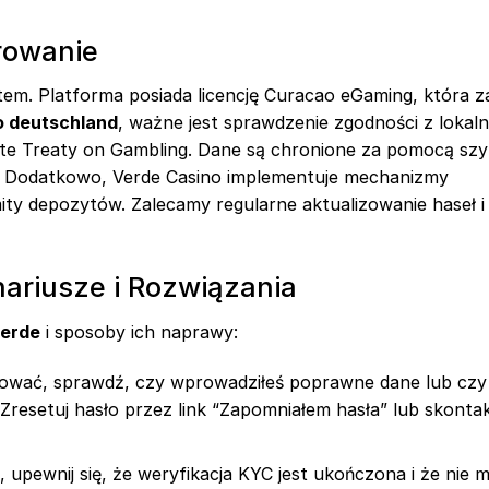
rowanie
etem. Platforma posiada licencję Curacao eGaming, która 
o deutschland
, ważne jest sprawdzenie zgodności z lokal
state Treaty on Gambling. Dane są chronione za pomocą sz
 Dodatkowo, Verde Casino implementuje mechanizmy
ity depozytów. Zalecamy regularne aktualizowanie haseł i
ariusze i Rozwiązania
verde
i sposoby ich naprawy:
ogować, sprawdź, czy wprowadziłeś poprawne dane lub czy
resetuj hasło przez link “Zapomniałem hasła” lub skontakt
, upewnij się, że weryfikacja KYC jest ukończona i że nie 