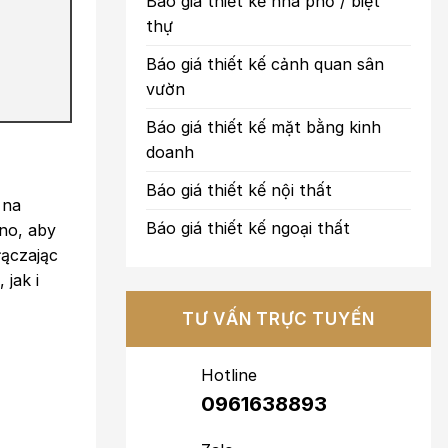
Báo giá thiết kế nhà phố / biệt
thự
Báo giá thiết kế cảnh quan sân
vườn
Báo giá thiết kế mặt bằng kinh
doanh
Báo giá thiết kế nội thất
 na
Báo giá thiết kế ngoại thất
ino
, aby
ączając
jak i
TƯ VẤN TRỰC TUYẾN
Hotline
0961638893