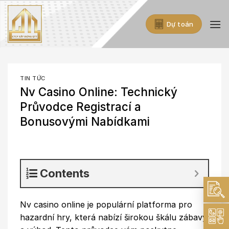
Skip
to
Dự toán
content
TIN TỨC
Nv Casino Online: Technický
Průvodce Registrací a
Bonusovými Nabídkami
Contents
Nv casino online je populární platforma pro
hazardní hry, která nabízí širokou škálu zábavy