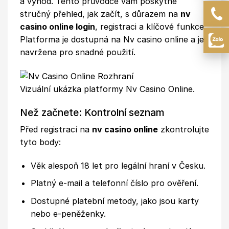
a výhod. Tento průvodce vám poskytne
stručný přehled, jak začít, s důrazem na
nv
casino online login
, registraci a klíčové funkce.
Platforma je dostupná na
Nv casino online
a je
navržena pro snadné použití.
Vizuální ukázka platformy Nv Casino Online.
Než začnete: Kontrolní seznam
Před registrací na
nv casino online
zkontrolujte
tyto body:
Věk alespoň 18 let pro legální hraní v Česku.
Platný e-mail a telefonní číslo pro ověření.
Dostupné platební metody, jako jsou karty
nebo e-peněženky.