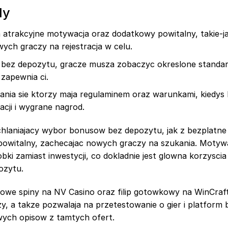
ly
a atrakcyjne motywacja oraz dodatkowy powitalny, takie-j
ych graczy na rejestracja w celu.
 bez depozytu, gracze musza zobaczyc okreslone standa
 zapewnia ci.
ia sie ktorzy maja regulaminem oraz warunkami, kiedys
cji i wygrane nagrod.
hlaniajacy wybor bonusow bez depozytu, jak z bezplatne 
owitalny, zachecajac nowych graczy na szukania. Motyw
bki zamiast inwestycji, co dokladnie jest glowna korzyscia
ozytu.
owe spiny na NV Casino oraz filip gotowkowy na WinCraft
, a takze pozwalaja na przetestowanie o gier i platform 
wych opisow z tamtych ofert.