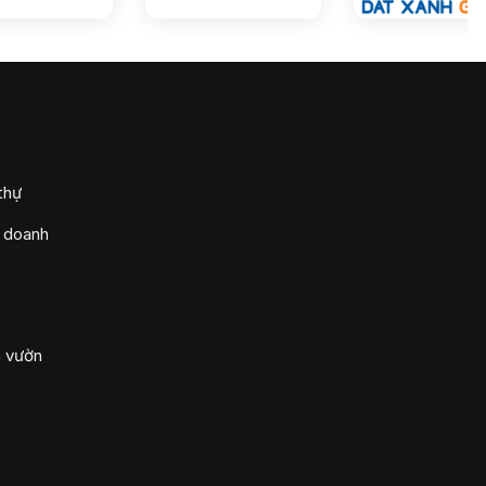
thự
h doanh
n vườn