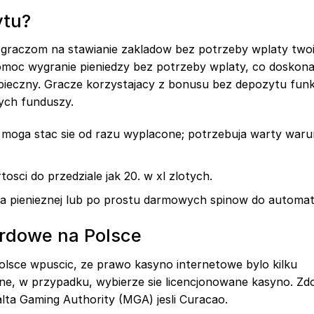
ytu?
 graczom na stawianie zakladow bez potrzeby wplaty two
moc wygranie pieniedzy bez potrzeby wplaty, co doskona
ieczny. Gracze korzystajacy z bonusu bez depozytu funk
ych funduszy.
e moga stac sie od razu wyplacone; potrzebuja warty war
sci do przedziale jak 20. w xl zlotych.
a pienieznej lub po prostu darmowych spinow do automaty
rdowe na Polsce
Polsce wpuscic, ze prawo kasyno internetowe bylo kilku
ne, w przypadku, wybierze sie licencjonowane kasyno. Z
lta Gaming Authority (MGA) jesli Curacao.