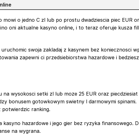
nline
mowi o jedno C zl lub po prostu dwadziescia piec EUR or
 oni aktualne kasyno online, i to teraz oferuje kusza fil
e uruchomic swoja zakladaj z kasynem bez koniecznosci wp
towania zapewni ci przedsiebiorstwa hazardowe i bedziesz
 na wysokosci setki zl lub moze 25 EUR oraz piecdziesiat
zy bonusem gotowkowym swietny l darmowymi spinami.
 potwierdzic ranking.
a kasyno hazardowe i jego gier bez ryzyka finansowego. D
zanse na wygrana.