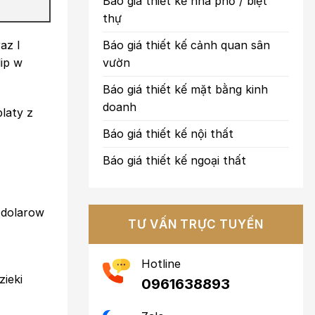
Báo giá thiết kế nhà phố / biệt
thự
Báo giá thiết kế cảnh quan sân
az l
vườn
lip w
Báo giá thiết kế mặt bằng kinh
doanh
laty z
Báo giá thiết kế nội thất
Báo giá thiết kế ngoại thất
 dolarow
TƯ VẤN TRỰC TUYẾN
Hotline
zieki
0961638893