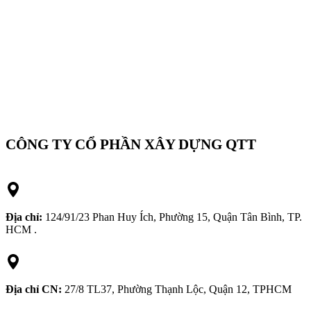
CÔNG TY CỔ PHẦN XÂY DỰNG QTT
Địa chỉ:
124/91/23 Phan Huy Ích, Phường 15, Quận Tân Bình, TP.
HCM .
Địa chỉ CN:
27/8 TL37, Phường Thạnh Lộc, Quận 12, TPHCM