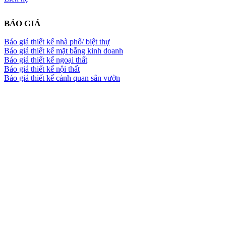
BÁO GIÁ
Báo giá thiết kế nhà phố/ biệt thự
Báo giá thiết kế mặt bằng kinh doanh
Báo giá thiết kế ngoại thất
Báo giá thiết kế nội thất
Báo giá thiết kế cảnh quan sân vườn