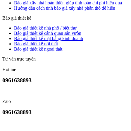
Báo giá xây nhà hoàn thiện giúp tính toán chi phí hiệu quả
Hướng dẫn cách tính báo giá xây nhà phần thô dễ hiểu
Báo giá thiết kế
Báo giá thiết kế nhà phố / biệt thự
Báo giá thiết kế cảnh quan sân vườn
Báo giá thiết kế mặt bằng kinh doanh
Báo giá thiết kế nội thất
Báo giá thiết kế ngoại thất
Tư vấn trực tuyến
Hotline
0961638893
Zalo
0961638893