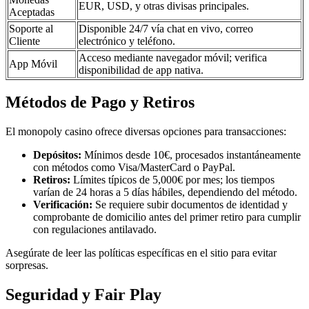
EUR, USD, y otras divisas principales.
Aceptadas
Soporte al
Disponible 24/7 vía chat en vivo, correo
Cliente
electrónico y teléfono.
Acceso mediante navegador móvil; verifica
App Móvil
disponibilidad de app nativa.
Métodos de Pago y Retiros
El monopoly casino ofrece diversas opciones para transacciones:
Depósitos:
Mínimos desde 10€, procesados instantáneamente
con métodos como Visa/MasterCard o PayPal.
Retiros:
Límites típicos de 5,000€ por mes; los tiempos
varían de 24 horas a 5 días hábiles, dependiendo del método.
Verificación:
Se requiere subir documentos de identidad y
comprobante de domicilio antes del primer retiro para cumplir
con regulaciones antilavado.
Asegúrate de leer las políticas específicas en el sitio para evitar
sorpresas.
Seguridad y Fair Play