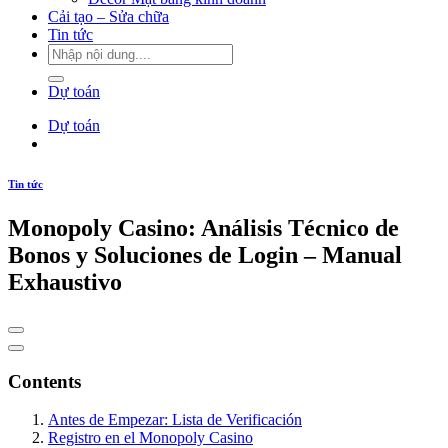
Cải tạo – Sửa chữa
Tin tức
Dự toán
Dự toán
Tin tức
Monopoly Casino: Análisis Técnico de
Bonos y Soluciones de Login – Manual
Exhaustivo
Contents
Antes de Empezar: Lista de Verificación
Registro en el Monopoly Casino