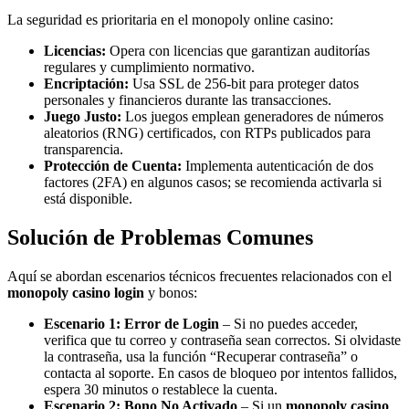
La seguridad es prioritaria en el monopoly online casino:
Licencias:
Opera con licencias que garantizan auditorías
regulares y cumplimiento normativo.
Encriptación:
Usa SSL de 256-bit para proteger datos
personales y financieros durante las transacciones.
Juego Justo:
Los juegos emplean generadores de números
aleatorios (RNG) certificados, con RTPs publicados para
transparencia.
Protección de Cuenta:
Implementa autenticación de dos
factores (2FA) en algunos casos; se recomienda activarla si
está disponible.
Solución de Problemas Comunes
Aquí se abordan escenarios técnicos frecuentes relacionados con el
monopoly casino login
y bonos:
Escenario 1: Error de Login
– Si no puedes acceder,
verifica que tu correo y contraseña sean correctos. Si olvidaste
la contraseña, usa la función “Recuperar contraseña” o
contacta al soporte. En casos de bloqueo por intentos fallidos,
espera 30 minutos o restablece la cuenta.
Escenario 2: Bono No Activado
– Si un
monopoly casino