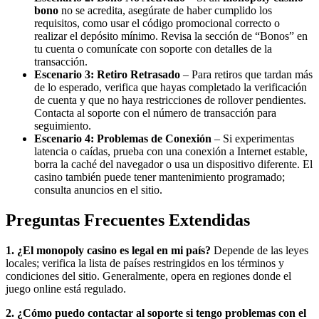
bono
no se acredita, asegúrate de haber cumplido los
requisitos, como usar el código promocional correcto o
realizar el depósito mínimo. Revisa la sección de “Bonos” en
tu cuenta o comunícate con soporte con detalles de la
transacción.
Escenario 3: Retiro Retrasado
– Para retiros que tardan más
de lo esperado, verifica que hayas completado la verificación
de cuenta y que no haya restricciones de rollover pendientes.
Contacta al soporte con el número de transacción para
seguimiento.
Escenario 4: Problemas de Conexión
– Si experimentas
latencia o caídas, prueba con una conexión a Internet estable,
borra la caché del navegador o usa un dispositivo diferente. El
casino también puede tener mantenimiento programado;
consulta anuncios en el sitio.
Preguntas Frecuentes Extendidas
1. ¿El monopoly casino es legal en mi país?
Depende de las leyes
locales; verifica la lista de países restringidos en los términos y
condiciones del sitio. Generalmente, opera en regiones donde el
juego online está regulado.
2. ¿Cómo puedo contactar al soporte si tengo problemas con el